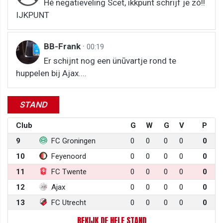
Hé negatieveling Scet, ikkpunt schrijf je zó!!
IJKPUNT
BB-Frank
·
00:19
Er schijnt nog een ünūvartje rond te
huppelen bij Ajax....
STAND
Club
G
W
G
V
P
9
FC Groningen
0
0
0
0
0
10
Feyenoord
0
0
0
0
0
11
FC Twente
0
0
0
0
0
12
Ajax
0
0
0
0
0
13
FC Utrecht
0
0
0
0
0
BEKIJK DE HELE STAND