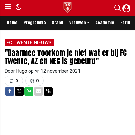
Home
Programma
Stand
Vrouwen
Academie
Forum
FC TWENTE NIEUWS
"Daarmee voorkom je niet wat er bij FC
Twente, AZ en NEC is gebeurd"
Door
Hugo
op
vr. 12 november 2021
0
0
Delen op Facebook
Delen op Twitter
Delen op Whatsapp
Delen via Mail
Delen via link