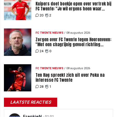
Kuipers doet boekje open over vertrek bij
FC Twente: "Je wil ergens heen waar
mensen je waarderen"
20
2
FC TWENTE NIEUWS
/
08 augustus 2026
Zorgen over FC Twente tegen Heerenveen:
"Met een chagrijnig gevoel richting
Slowakije"
24
0
FC TWENTE NIEUWS
/
08 augustus 2026
Ten Hag spreekt zich uit over Poku na
interesse FC Twente
28
1
LAATSTE REACTIES
FrenkieN
·
01:01