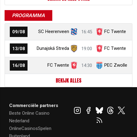
PROGRAMMA
SC Heerenveen
FC Twente
09/08
16:45
Dunajská Streda
FC Twente
13/08
19:00
FC Twente
PEC Zwolle
16/08
14:30
BEKIJK ALLES
Commerciële partners
Beste Online Casino
Nederland
OnlineCasinosSpelen
Buitenland