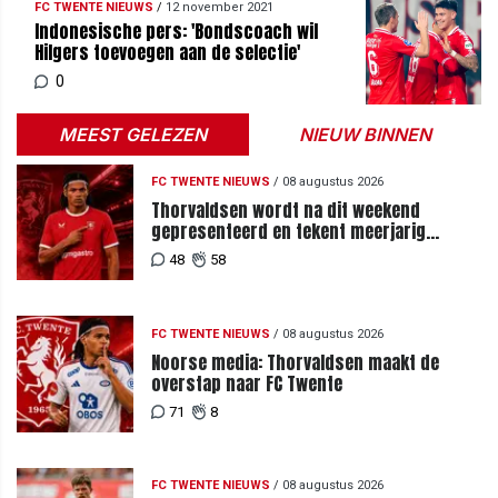
FC TWENTE NIEUWS
/
12 november 2021
Indonesische pers: 'Bondscoach wil
Hilgers toevoegen aan de selectie'
0
MEEST GELEZEN
NIEUW BINNEN
FC TWENTE NIEUWS
/
08 augustus 2026
Thorvaldsen wordt na dit weekend
gepresenteerd en tekent meerjarig
contract bij FC Twente
48
58
FC TWENTE NIEUWS
/
08 augustus 2026
Noorse media: Thorvaldsen maakt de
overstap naar FC Twente
71
8
FC TWENTE NIEUWS
/
08 augustus 2026