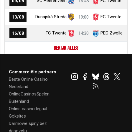
SC Heerenveen
FC Twente
09/08
16:45
Dunajská Streda
FC Twente
13/08
19:00
FC Twente
PEC Zwolle
16/08
14:30
BEKIJK ALLES
Commerciële partners
Beste Online Casino
Nederland
OnlineCasinosSpelen
Buitenland
Online casino legaal
Goksites
Darmowe spiny bez
depozytu