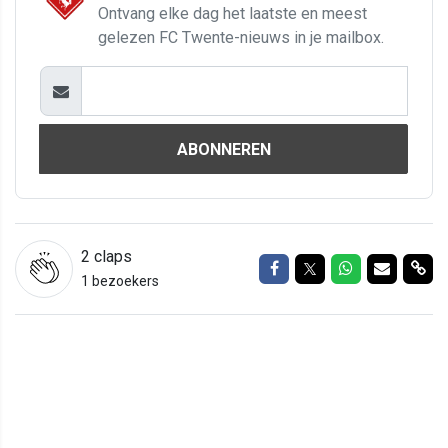
Ontvang elke dag het laatste en meest
gelezen FC Twente-nieuws in je mailbox.
ABONNEREN
2
claps
Delen op Facebook
Delen op Twitter
Delen op Wh
Delen vi
Del
1 bezoekers