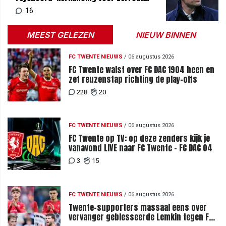
16
MEEST GELEZEN
NIEUW BINNEN
FC TWENTE NIEUWS
/
06 augustus 2026
FC Twente walst over FC DAC 1904 heen en
zet reuzenstap richting de play-offs
228
20
FC TWENTE NIEUWS
/
06 augustus 2026
FC Twente op TV: op deze zenders kijk je
vanavond LIVE naar FC Twente - FC DAC 04
3
15
FC TWENTE NIEUWS
/
06 augustus 2026
Twente-supporters massaal eens over
vervanger geblesseerde Lemkin tegen FC