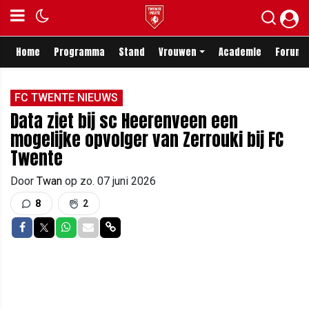
Home
Programma
Stand
Vrouwen
Academie
Forum
FC TWENTE NIEUWS
Data ziet bij sc Heerenveen een
mogelijke opvolger van Zerrouki bij FC
Twente
Door
Twan
op
zo. 07 juni 2026
8
2
Delen op Facebook
Delen op Twitter
Delen op Whatsapp
Delen via Mail
Delen via link