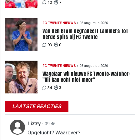
DAC 04
10
7
FC TWENTE NIEUWS
/
06 augustus 2026
Van den Brom degradeert Lammers tot
derde spits bij FC Twente
93
0
FC TWENTE NIEUWS
/
06 augustus 2026
Wagelaar wil nieuwe FC Twente-watcher:
"Dit kan echt niet meer"
34
3
LAATSTE REACTIES
Lizzy
·
09:46
Opgelucht? Waarover?