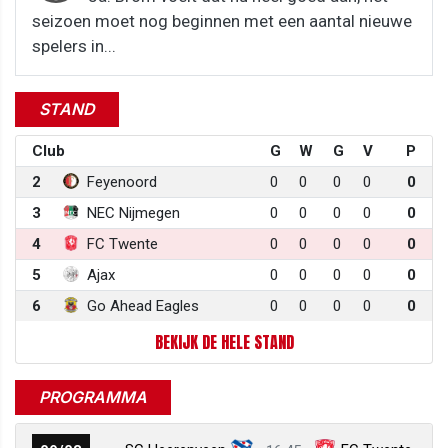
seizoen moet nog beginnen met een aantal nieuwe
spelers in...
STAND
Club
G
W
G
V
P
2
Feyenoord
0
0
0
0
0
3
NEC Nijmegen
0
0
0
0
0
4
FC Twente
0
0
0
0
0
5
Ajax
0
0
0
0
0
6
Go Ahead Eagles
0
0
0
0
0
BEKIJK DE HELE STAND
PROGRAMMA