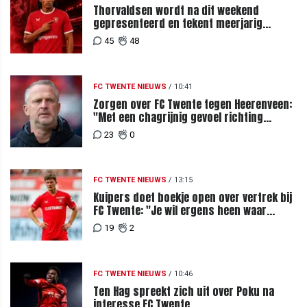
Thorvaldsen wordt na dit weekend
gepresenteerd en tekent meerjarig
contract bij FC Twente
45
48
FC TWENTE NIEUWS
/
10:41
Zorgen over FC Twente tegen Heerenveen:
"Met een chagrijnig gevoel richting
Slowakije"
23
0
FC TWENTE NIEUWS
/
13:15
Kuipers doet boekje open over vertrek bij
FC Twente: "Je wil ergens heen waar
mensen je waarderen"
19
2
FC TWENTE NIEUWS
/
10:46
Ten Hag spreekt zich uit over Poku na
interesse FC Twente