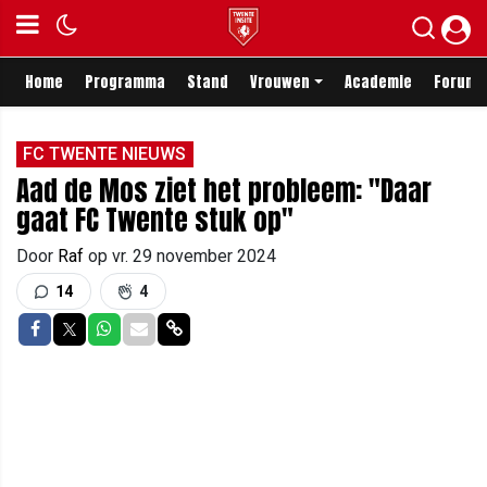
Home
Programma
Stand
Vrouwen
Academie
Forum
FC TWENTE NIEUWS
Aad de Mos ziet het probleem: "Daar
gaat FC Twente stuk op"
Door
Raf
op
vr. 29 november 2024
14
4
Delen op Facebook
Delen op Twitter
Delen op Whatsapp
Delen via Mail
Delen via link