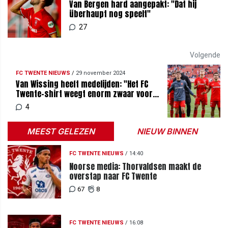
Van Bergen hard aangepakt: "Dat hij
überhaupt nog speelt"
27
Volgende
FC TWENTE NIEUWS
/
29 november 2024
Van Wissing heeft medelijden: "Het FC
Twente-shirt weegt enorm zwaar voor
hem"
4
MEEST GELEZEN
NIEUW BINNEN
FC TWENTE NIEUWS
/
14:40
Noorse media: Thorvaldsen maakt de
overstap naar FC Twente
67
8
FC TWENTE NIEUWS
/
16:08