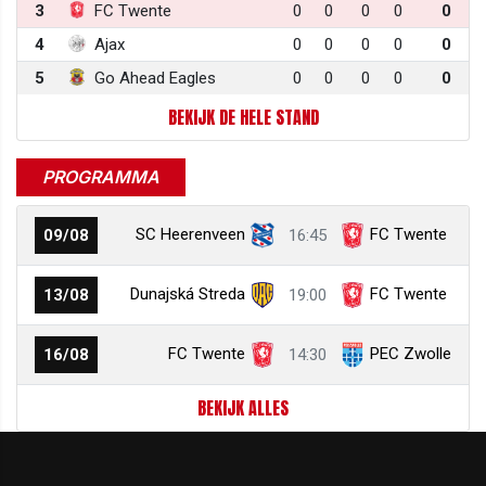
3
FC Twente
0
0
0
0
0
4
Ajax
0
0
0
0
0
5
Go Ahead Eagles
0
0
0
0
0
BEKIJK DE HELE STAND
PROGRAMMA
SC Heerenveen
FC Twente
09/08
16:45
Dunajská Streda
FC Twente
13/08
19:00
FC Twente
PEC Zwolle
16/08
14:30
BEKIJK ALLES