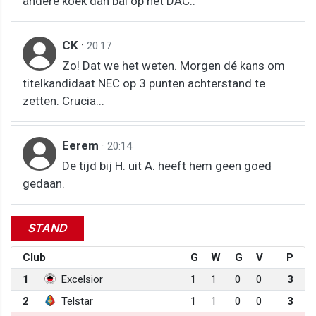
andere koek dan bal op het DAC..
CK
·
20:17
Zo! Dat we het weten. Morgen dé kans om
titelkandidaat NEC op 3 punten achterstand te
zetten. Crucia...
Eerem
·
20:14
De tijd bij H. uit A. heeft hem geen goed
gedaan.
STAND
Club
G
W
G
V
P
1
Excelsior
1
1
0
0
3
2
Telstar
1
1
0
0
3