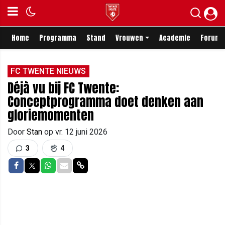
Home
Programma
Stand
Vrouwen
Academie
Forum
FC TWENTE NIEUWS
Déjà vu bij FC Twente:
Conceptprogramma doet denken aan
gloriemomenten
Door
Stan
op
vr. 12 juni 2026
3
4
Delen op Facebook
Delen op Twitter
Delen op Whatsapp
Delen via Mail
Delen via link