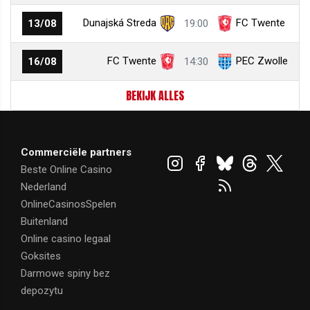
Dunajská Streda
FC Twente
13/08
19:00
FC Twente
PEC Zwolle
16/08
14:30
BEKIJK ALLES
Commerciële partners
Beste Online Casino
Nederland
OnlineCasinosSpelen
Buitenland
Online casino legaal
Goksites
Darmowe spiny bez
depozytu