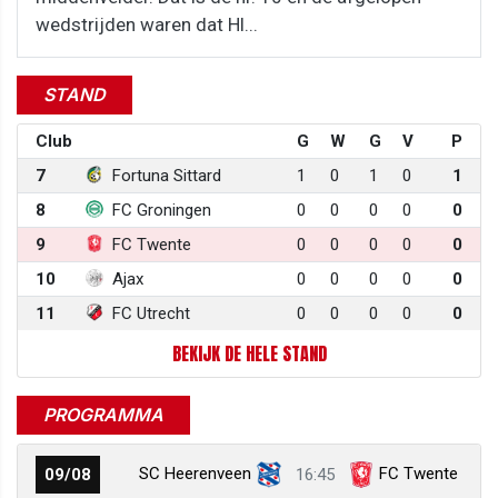
wedstrijden waren dat Hl...
STAND
Club
G
W
G
V
P
7
Fortuna Sittard
1
0
1
0
1
8
FC Groningen
0
0
0
0
0
9
FC Twente
0
0
0
0
0
10
Ajax
0
0
0
0
0
11
FC Utrecht
0
0
0
0
0
BEKIJK DE HELE STAND
PROGRAMMA
SC Heerenveen
FC Twente
09/08
16:45