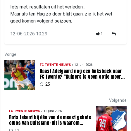
Iets met, resultaten uit het verleden...
Maar als ten Hag zo door blijft gaan, zie ik het wel
goed komen volgend seizoen.
12-06-2026 10:29
1
Vorige
FC TWENTE NIEUWS
/
12 juni 2026
Naast Adelgaard nog een linksback naar
FC Twente? "Kuipers is geen optie meer
en Hrgovic is interessant"
25
Volgende
FC TWENTE NIEUWS
/
12 juni 2026
Rots tekent bij één van de meest gehate
clubs van Duitsland: Dit is waarom
Hoffenheim zo impopulair is
11