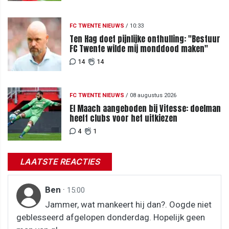
FC TWENTE NIEUWS
/
10:33
Ten Hag doet pijnlijke onthulling: "Bestuur
FC Twente wilde mij monddood maken"
14
14
FC TWENTE NIEUWS
/
08 augustus 2026
El Maach aangeboden bij Vitesse: doelman
heeft clubs voor het uitkiezen
4
1
LAATSTE REACTIES
Ben
·
15:00
Jammer, wat mankeert hij dan?. Oogde niet
geblesseerd afgelopen donderdag. Hopelijk geen