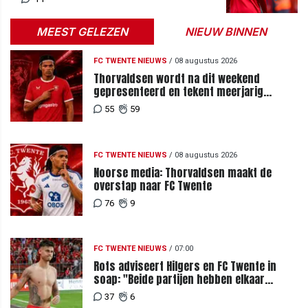
MEEST GELEZEN
NIEUW BINNEN
FC TWENTE NIEUWS
/
08 augustus 2026
Thorvaldsen wordt na dit weekend
gepresenteerd en tekent meerjarig
contract bij FC Twente
55
59
FC TWENTE NIEUWS
/
08 augustus 2026
Noorse media: Thorvaldsen maakt de
overstap naar FC Twente
76
9
FC TWENTE NIEUWS
/
07:00
Rots adviseert Hilgers en FC Twente in
soap: "Beide partijen hebben elkaar
teleurgesteld"
37
6