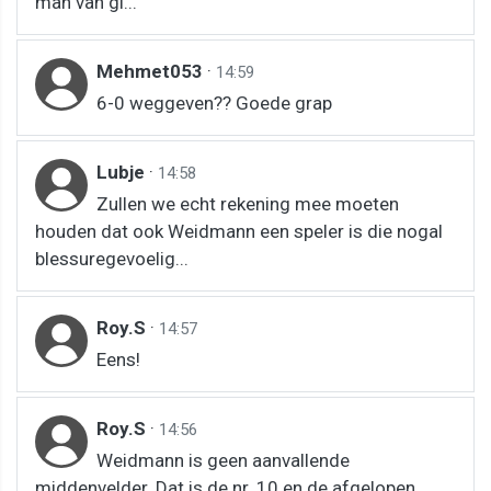
man van gl...
Mehmet053
·
14:59
6-0 weggeven?? Goede grap
Lubje
·
14:58
Zullen we echt rekening mee moeten
houden dat ook Weidmann een speler is die nogal
blessuregevoelig...
Roy.S
·
14:57
Eens!
Roy.S
·
14:56
Weidmann is geen aanvallende
middenvelder. Dat is de nr. 10 en de afgelopen