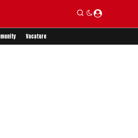
munity
Vacature