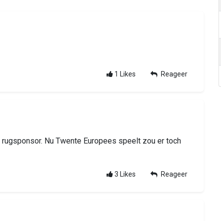
1
Likes
Reageer
we rugsponsor. Nu Twente Europees speelt zou er toch
3
Likes
Reageer