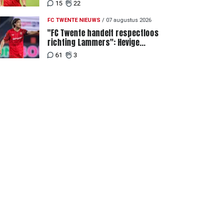
achter recordbod
15
22
FC TWENTE NIEUWS
/
07 augustus 2026
"FC Twente handelt respectloos
richting Lammers": Hevige
discussie rondom degradatie tot
61
3
derde spits