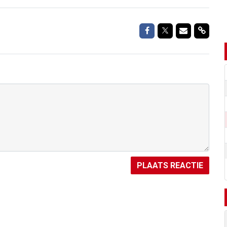
Delen op Facebook
Delen op Twitte
Delen via M
Delen 
PLAATS REACTIE