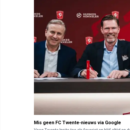
Mis geen FC Twente-nieuws via Google
Voeg Twente Insite toe als favoriet en blijf altijd o