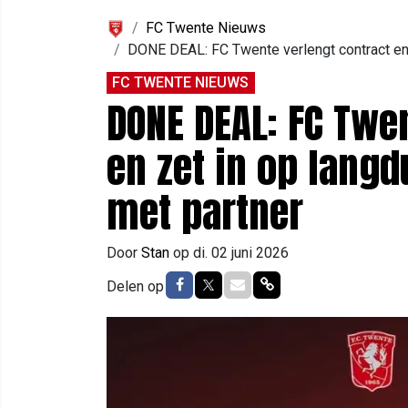
FC Twente Nieuws
DONE DEAL: FC Twente verlengt contract en
FC TWENTE NIEUWS
DONE DEAL: FC Twe
en zet in op lang
met partner
Door
Stan
op
di. 02 juni 2026
Delen op Facebook
Delen op Twitter
Delen via Mail
Delen via link
Delen op