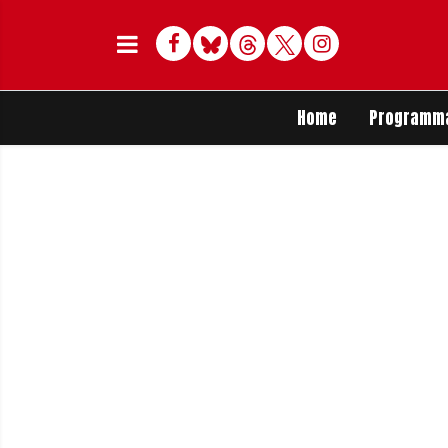
Facebook
Bluesky
Threads
Twitter
Delen op Whats
Home
Programm