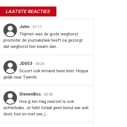
LAATSTE REACTIES
John
·
07:17
Thijmen was de grote weghorst
promoter de journalistiek heeft oa gezorgt
dat weghorst hier kwam dan...
JD053
·
04:26
Scoort ook iemand twee keer. Hoppa
gelijk naar Twente
StevenBos
·
03:00
Hoe jij ten Hag neerzet is ook
achterbaks. Je hebt totaal geen benul wie wat
doet, hoe en met wie, j...