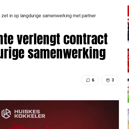
 zet in op langdurige samenwerking met partner
nte verlengt contract
durige samenwerking
6
3