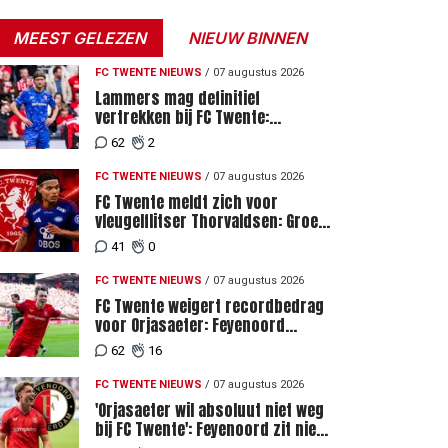
MEEST GELEZEN
NIEUW BINNEN
FC TWENTE NIEUWS
/
07 augustus 2026
Lammers mag definitief
vertrekken bij FC Twente:
zaakwaarnemer krijgt deadline
62
2
vanwege komst vervanger
FC TWENTE NIEUWS
/
07 augustus 2026
FC Twente meldt zich voor
vleugelflitser Thorvaldsen: Groen
licht voor miljoenenbod
41
0
FC TWENTE NIEUWS
/
07 augustus 2026
FC Twente weigert recordbedrag
voor Orjasaeter: Feyenoord
genoemd na megabod
62
16
FC TWENTE NIEUWS
/
07 augustus 2026
'Orjasaeter wil absoluut niet weg
bij FC Twente': Feyenoord zit niet