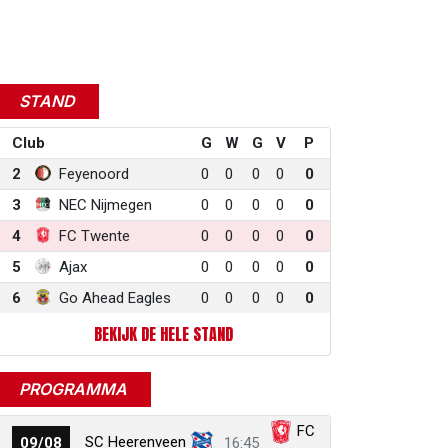
r
ail
link
STAND
Club
G
W
G
V
P
2
Feyenoord
0
0
0
0
0
3
NEC Nijmegen
0
0
0
0
0
4
FC Twente
0
0
0
0
0
5
Ajax
0
0
0
0
0
6
Go Ahead Eagles
0
0
0
0
0
BEKIJK DE HELE STAND
PROGRAMMA
FC
SC Heerenveen
09/08
16:45