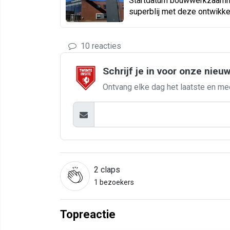
Startdatum bouwwerkzaamhe
superblij met deze ontwikke
10 reacties
Schrijf je in voor onze nieu
Ontvang elke dag het laatste en me
2
claps
1 bezoekers
Topreactie