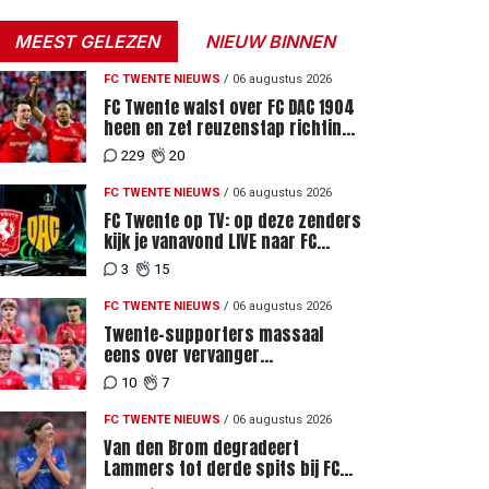
MEEST GELEZEN
NIEUW BINNEN
FC TWENTE NIEUWS
/
06 augustus 2026
FC Twente walst over FC DAC 1904
heen en zet reuzenstap richting
de play-offs
229
20
FC TWENTE NIEUWS
/
06 augustus 2026
FC Twente op TV: op deze zenders
kijk je vanavond LIVE naar FC
Twente - FC DAC 04
3
15
FC TWENTE NIEUWS
/
06 augustus 2026
Twente-supporters massaal
eens over vervanger
geblesseerde Lemkin tegen FC
10
7
DAC 04
FC TWENTE NIEUWS
/
06 augustus 2026
Van den Brom degradeert
Lammers tot derde spits bij FC