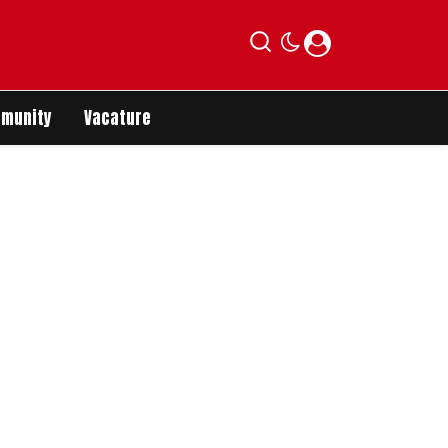
munity
Vacature