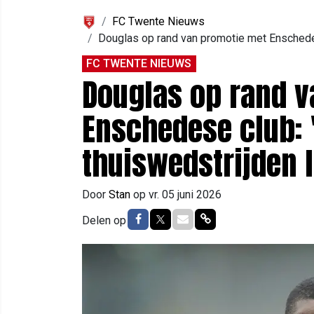
FC Twente Nieuws
Douglas op rand van promotie met Enschedese
FC TWENTE NIEUWS
Douglas op rand 
Enschedese club: 
thuiswedstrijden 
Door
Stan
op
vr. 05 juni 2026
Delen op Facebook
Delen op Twitter
Delen via Mail
Delen via link
Delen op