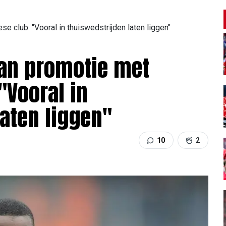
 club: "Vooral in thuiswedstrijden laten liggen"
van promotie met
"Vooral in
laten liggen"
10
2