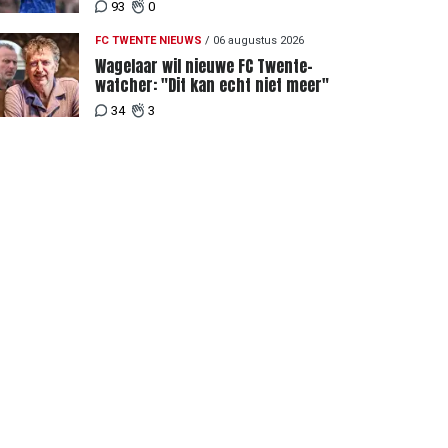
Twente
93
0
FC TWENTE NIEUWS
/
06 augustus 2026
Wagelaar wil nieuwe FC Twente-
watcher: "Dit kan echt niet meer"
34
3