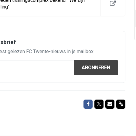
den trainingscomplex bekend: "We zijn
ling"
wsbrief
est gelezen FC Twente-nieuws in je mailbox.
ABONNEREN
Delen op Facebook
Delen op Twitte
Delen via M
Delen 