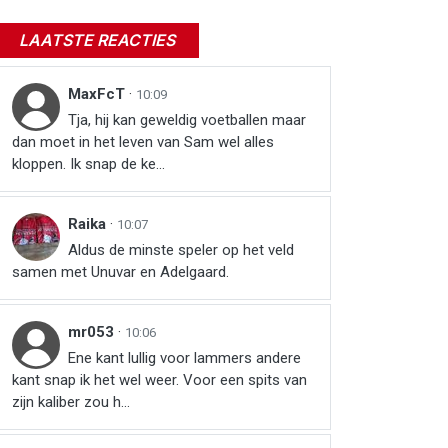
LAATSTE REACTIES
MaxFcT
·
10:09
Tja, hij kan geweldig voetballen maar
dan moet in het leven van Sam wel alles
kloppen. Ik snap de ke...
Raika
·
10:07
Aldus de minste speler op het veld
samen met Unuvar en Adelgaard.
mr053
·
10:06
Ene kant lullig voor lammers andere
kant snap ik het wel weer. Voor een spits van
zijn kaliber zou h...