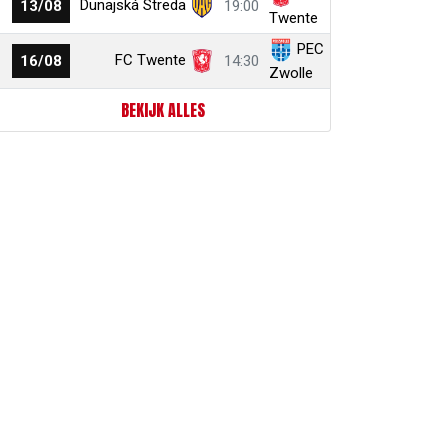
Dunajská Streda
13/08
19:00
Twente
PEC
FC Twente
16/08
14:30
Zwolle
BEKIJK ALLES
r
ail
link