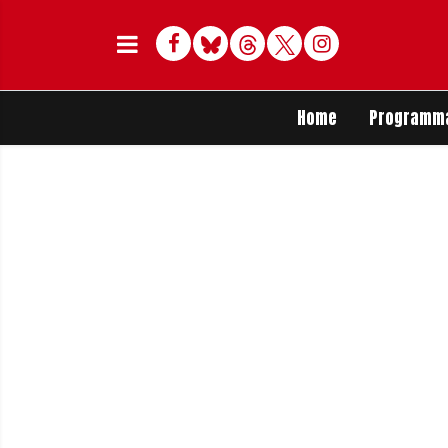
Facebook
Bluesky
Threads
Twitter
Delen op Whats
Home
Programm