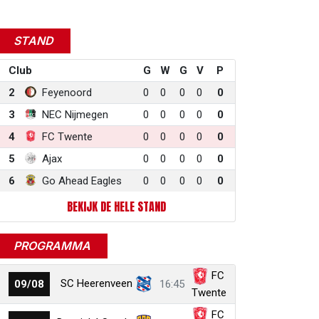
STAND
Club
G
W
G
V
P
2
Feyenoord
0
0
0
0
0
3
NEC Nijmegen
0
0
0
0
0
4
FC Twente
0
0
0
0
0
5
Ajax
0
0
0
0
0
6
Go Ahead Eagles
0
0
0
0
0
BEKIJK DE HELE STAND
PROGRAMMA
FC
SC Heerenveen
09/08
16:45
Twente
FC