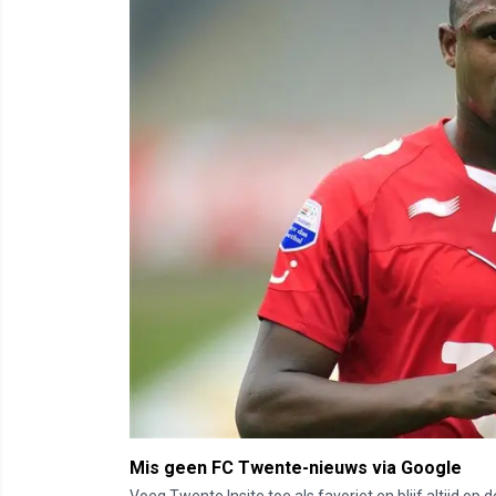
Mis geen FC Twente-nieuws via Google
Voeg Twente Insite toe als favoriet en blijf altijd o