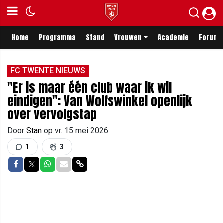
Home
Programma
Stand
Vrouwen
Academie
Forum
FC TWENTE NIEUWS
"Er is maar één club waar ik wil
eindigen": Van Wolfswinkel openlijk
over vervolgstap
Door
Stan
op
vr. 15 mei 2026
1
3
Delen op Facebook
Delen op Twitter
Delen op Whatsapp
Delen via Mail
Delen via link