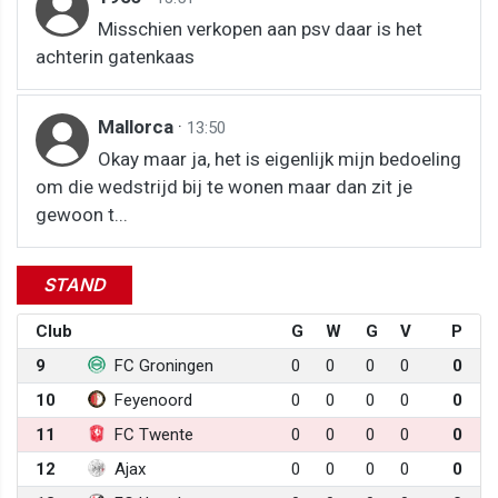
Misschien verkopen aan psv daar is het
achterin gatenkaas
Mallorca
·
13:50
Okay maar ja, het is eigenlijk mijn bedoeling
om die wedstrijd bij te wonen maar dan zit je
gewoon t...
STAND
Club
G
W
G
V
P
9
FC Groningen
0
0
0
0
0
10
Feyenoord
0
0
0
0
0
11
FC Twente
0
0
0
0
0
12
Ajax
0
0
0
0
0