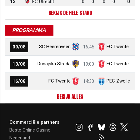
13
FC Utrecht
0
0
0
0
0
BEKIJK DE HELE STAND
PROGRAMMA
SC Heerenveen
FC Twente
09/08
16:45
Dunajská Streda
FC Twente
13/08
19:00
FC Twente
PEC Zwolle
16/08
14:30
BEKIJK ALLES
Commerciële partners
Beste Online Casino
Nederland