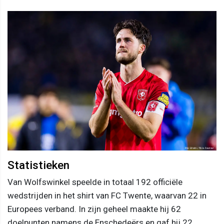
Statistieken
Van Wolfswinkel speelde in totaal 192 officiële
wedstrijden in het shirt van FC Twente, waarvan 22 in
Europees verband. In zijn geheel maakte hij 62
doelpunten namens de Enschedeërs en gaf hij 22