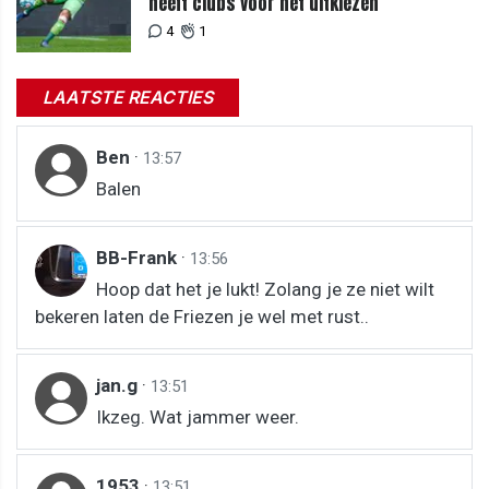
heeft clubs voor het uitkiezen
4
1
LAATSTE REACTIES
Ben
·
13:57
Balen
BB-Frank
·
13:56
Hoop dat het je lukt! Zolang je ze niet wilt
bekeren laten de Friezen je wel met rust..
jan.g
·
13:51
Ikzeg. Wat jammer weer.
1953
·
13:51