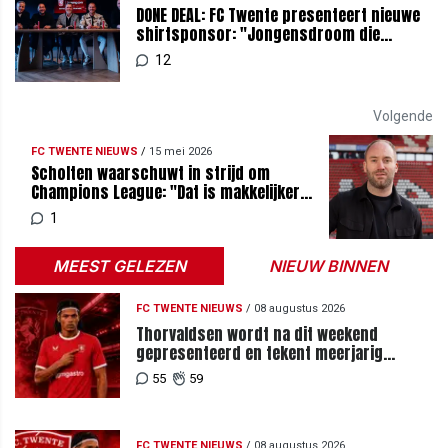
DONE DEAL: FC Twente presenteert nieuwe
shirtsponsor: "Jongensdroom die
uitkomt"
12
Volgende
FC TWENTE NIEUWS
/
15 mei 2026
Scholten waarschuwt in strijd om
Champions League: "Dat is makkelijker
opgeschreven dan gedaan"
1
MEEST GELEZEN
NIEUW BINNEN
FC TWENTE NIEUWS
/
08 augustus 2026
Thorvaldsen wordt na dit weekend
gepresenteerd en tekent meerjarig
contract bij FC Twente
55
59
FC TWENTE NIEUWS
/
08 augustus 2026