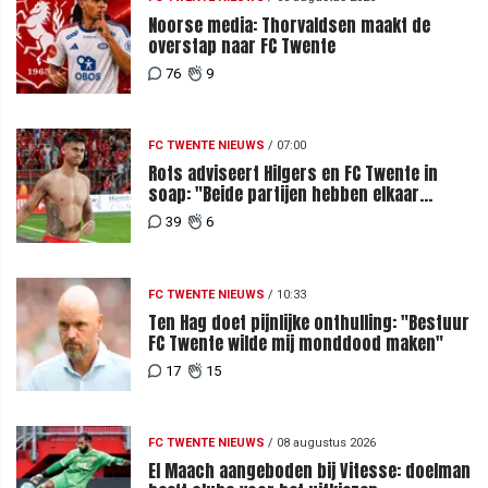
Noorse media: Thorvaldsen maakt de
overstap naar FC Twente
76
9
FC TWENTE NIEUWS
/
07:00
Rots adviseert Hilgers en FC Twente in
soap: "Beide partijen hebben elkaar
teleurgesteld"
39
6
FC TWENTE NIEUWS
/
10:33
Ten Hag doet pijnlijke onthulling: "Bestuur
FC Twente wilde mij monddood maken"
17
15
FC TWENTE NIEUWS
/
08 augustus 2026
El Maach aangeboden bij Vitesse: doelman