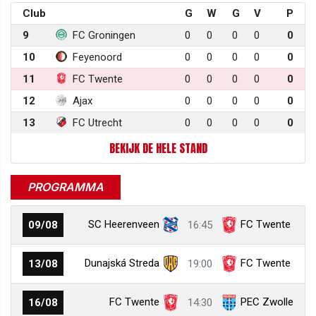
Club
G
W
G
V
P
9
FC Groningen
0
0
0
0
0
10
Feyenoord
0
0
0
0
0
11
FC Twente
0
0
0
0
0
12
Ajax
0
0
0
0
0
13
FC Utrecht
0
0
0
0
0
BEKIJK DE HELE STAND
PROGRAMMA
SC Heerenveen
FC Twente
09/08
16:45
Dunajská Streda
FC Twente
13/08
19:00
FC Twente
PEC Zwolle
16/08
14:30