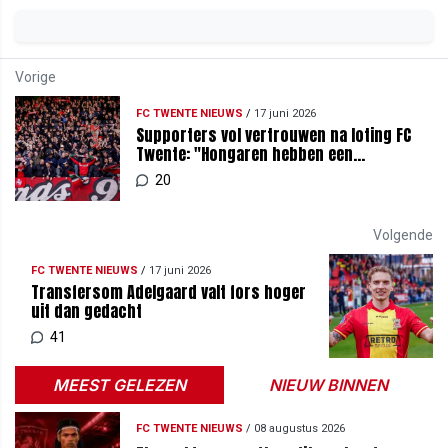
Vorige
FC TWENTE NIEUWS
/
17 juni 2026
Supporters vol vertrouwen na loting FC
Twente: "Hongaren hebben een
waardeloos elftal"
20
Volgende
FC TWENTE NIEUWS
/
17 juni 2026
Transfersom Adelgaard valt fors hoger
uit dan gedacht
41
MEEST GELEZEN
NIEUW BINNEN
FC TWENTE NIEUWS
/
08 augustus 2026