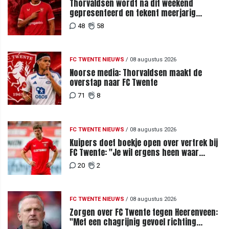
Thorvaldsen wordt na dit weekend
gepresenteerd en tekent meerjarig
contract bij FC Twente
48
58
FC TWENTE NIEUWS
/
08 augustus 2026
Noorse media: Thorvaldsen maakt de
overstap naar FC Twente
71
8
FC TWENTE NIEUWS
/
08 augustus 2026
Kuipers doet boekje open over vertrek bij
FC Twente: "Je wil ergens heen waar
mensen je waarderen"
20
2
FC TWENTE NIEUWS
/
08 augustus 2026
Zorgen over FC Twente tegen Heerenveen:
"Met een chagrijnig gevoel richting