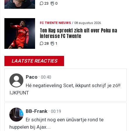
Slowakije"
23
0
FC TWENTE NIEUWS
/
08 augustus 2026
Ten Hag spreekt zich uit over Poku na
interesse FC Twente
28
1
LAATSTE REACTIES
Paco
·
00:40
Hé negatieveling Scet, ikkpunt schrijf je zó!!
IJKPUNT
BB-Frank
·
00:19
Er schijnt nog een ünūvartje rond te
huppelen bij Ajax....