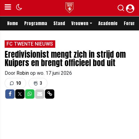
Home
Programma
Stand
Vrouwen
Academie
Forum
FC TWENTE NIEUWS
Eredivisionist mengt zich in strijd om
Kuipers en brengt officieel bod uit
Door
Robin
op
wo. 17 juni 2026
10
3
Delen op Facebook
Delen op Twitter
Delen op Whatsapp
Delen via Mail
Delen via link