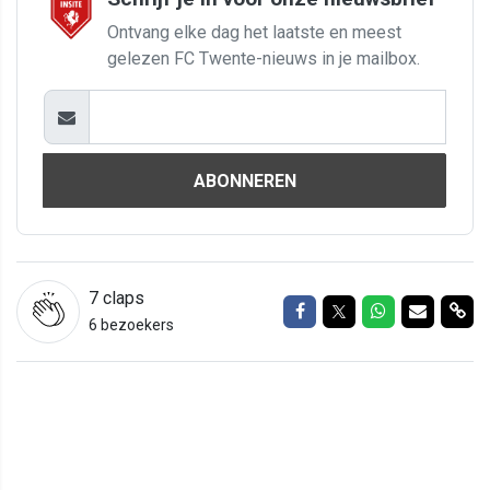
Ontvang elke dag het laatste en meest
gelezen FC Twente-nieuws in je mailbox.
ABONNEREN
7
claps
Delen op Facebook
Delen op Twitter
Delen op Wh
Delen vi
Del
6 bezoekers