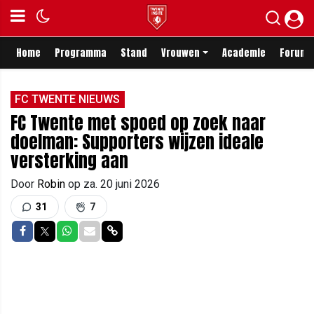
Home
Programma
Stand
Vrouwen
Academie
Forum
FC TWENTE NIEUWS
FC Twente met spoed op zoek naar
doelman: Supporters wijzen ideale
versterking aan
Door
Robin
op
za. 20 juni 2026
31
7
Delen op Facebook
Delen op Twitter
Delen op Whatsapp
Delen via Mail
Delen via link