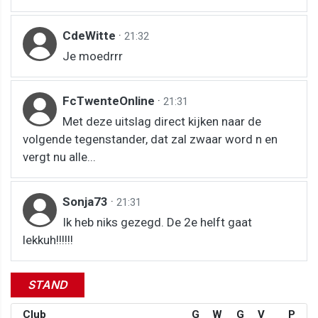
CdeWitte
·
21:32
Je moedrrr
FcTwenteOnline
·
21:31
Met deze uitslag direct kijken naar de
volgende tegenstander, dat zal zwaar word n en
vergt nu alle...
Sonja73
·
21:31
Ik heb niks gezegd. De 2e helft gaat
lekkuh!!!!!!
STAND
Club
G
W
G
V
P