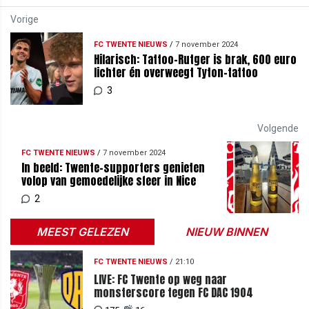
Vorige
FC TWENTE NIEUWS
/
7 november 2024
Hilarisch: Tattoo-Rutger is brak, 600 euro
lichter én overweegt Tyton-tattoo
3
Volgende
FC TWENTE NIEUWS
/
7 november 2024
In beeld: Twente-supporters genieten
volop van gemoedelijke sfeer in Nice
2
MEEST GELEZEN
NIEUW BINNEN
FC TWENTE NIEUWS
/
21:10
LIVE: FC Twente op weg naar
monsterscore tegen FC DAC 1904