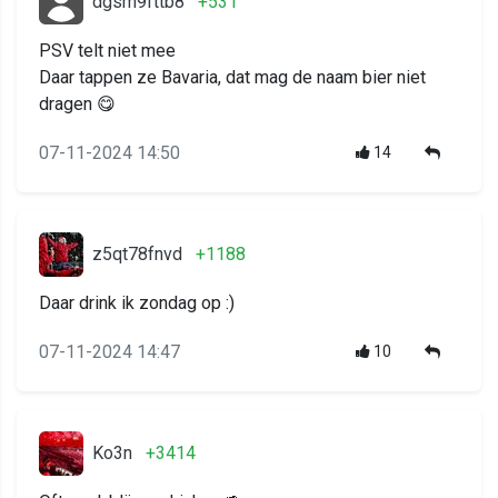
dgsm9fttb8
+531
PSV telt niet mee
Daar tappen ze Bavaria, dat mag de naam bier niet
dragen 😋
07-11-2024 14:50
14
z5qt78fnvd
+1188
Daar drink ik zondag op :)
07-11-2024 14:47
10
Ko3n
+3414