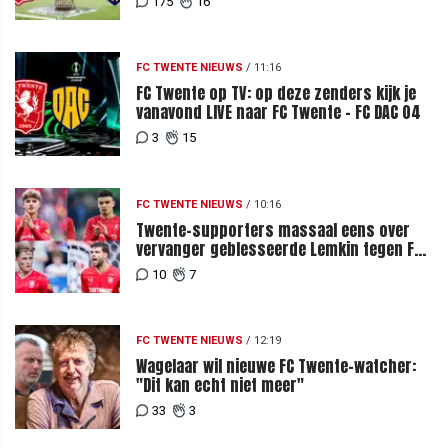
175
16
FC TWENTE NIEUWS
/
11:16
FC Twente op TV: op deze zenders kijk je
vanavond LIVE naar FC Twente - FC DAC 04
3
15
FC TWENTE NIEUWS
/
10:16
Twente-supporters massaal eens over
vervanger geblesseerde Lemkin tegen FC
DAC 04
10
7
FC TWENTE NIEUWS
/
12:19
Wagelaar wil nieuwe FC Twente-watcher:
"Dit kan echt niet meer"
33
3