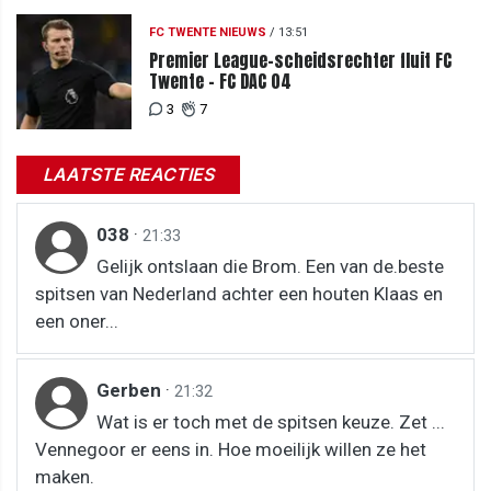
FC TWENTE NIEUWS
/
13:51
Premier League-scheidsrechter fluit FC
Twente - FC DAC 04
3
7
LAATSTE REACTIES
038
·
21:33
Gelijk ontslaan die Brom. Een van de.beste
spitsen van Nederland achter een houten Klaas en
een oner...
Gerben
·
21:32
Wat is er toch met de spitsen keuze. Zet ...
Vennegoor er eens in. Hoe moeilijk willen ze het
maken.