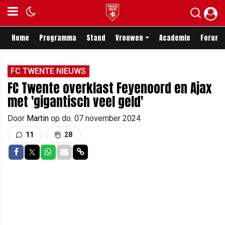
Home
Programma
Stand
Vrouwen
Academie
Forum
FC TWENTE NIEUWS
FC Twente overklast Feyenoord en Ajax
met 'gigantisch veel geld'
Door
Martin
op
do. 07 november 2024
11
28
Delen op Facebook
Delen op Twitter
Delen op Whatsapp
Delen via Mail
Delen via link