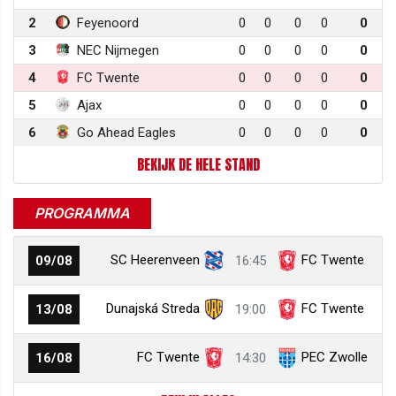
2
Feyenoord
0
0
0
0
0
3
NEC Nijmegen
0
0
0
0
0
4
FC Twente
0
0
0
0
0
5
Ajax
0
0
0
0
0
6
Go Ahead Eagles
0
0
0
0
0
BEKIJK DE HELE STAND
PROGRAMMA
SC Heerenveen
FC Twente
09/08
16:45
Dunajská Streda
FC Twente
13/08
19:00
FC Twente
PEC Zwolle
16/08
14:30