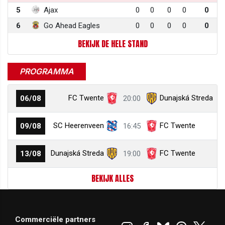
5
Ajax
0
0
0
0
0
6
Go Ahead Eagles
0
0
0
0
0
BEKIJK DE HELE STAND
PROGRAMMA
FC Twente
Dunajská Streda
06/08
20:00
SC Heerenveen
FC Twente
09/08
16:45
Dunajská Streda
FC Twente
13/08
19:00
BEKIJK ALLES
Commerciële partners