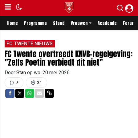
Home
Programma
Stand
Vrouwen
Academie
Forum
FC TWENTE NIEUWS
FC Twente overtreedt KNVB-regelgeving:
"Zelfs Poetin verbiedt dit niet"
Door
Stan
op
wo. 20 mei 2026
7
21
Delen op Facebook
Delen op Twitter
Delen op Whatsapp
Delen via Mail
Delen via link