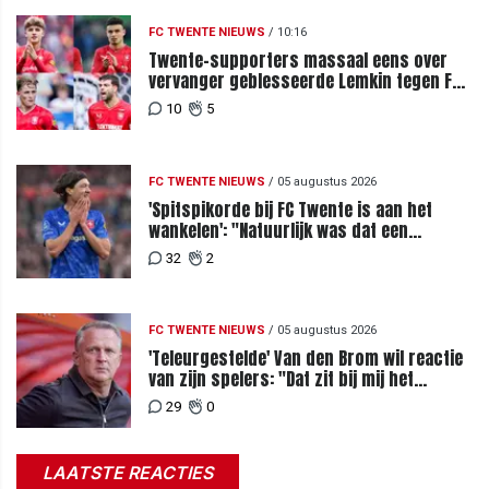
FC TWENTE NIEUWS
/
10:16
Twente-supporters massaal eens over
vervanger geblesseerde Lemkin tegen FC
DAC 04
10
5
FC TWENTE NIEUWS
/
05 augustus 2026
'Spitspikorde bij FC Twente is aan het
wankelen': "Natuurlijk was dat een
signaal"
32
2
FC TWENTE NIEUWS
/
05 augustus 2026
'Teleurgestelde' Van den Brom wil reactie
van zijn spelers: "Dat zit bij mij het
meeste diep"
29
0
LAATSTE REACTIES