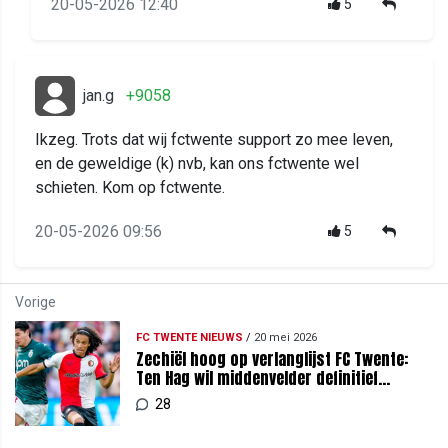
20-05-2026 12:40
5
jan.g
+9058
Ikzeg. Trots dat wij fctwente support zo mee leven,
en de geweldige (k) nvb, kan ons fctwente wel
schieten. Kom op fctwente.
20-05-2026 09:56
5
Vorige
FC TWENTE NIEUWS
/
20 mei 2026
Zechiël hoog op verlanglijst FC Twente:
Ten Hag wil middenvelder definitief
vastleggen
28