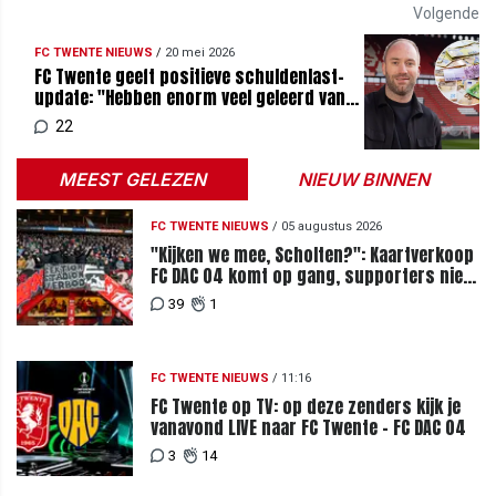
Volgende
FC TWENTE NIEUWS
/
20 mei 2026
FC Twente geeft positieve schuldenlast-
update: "Hebben enorm veel geleerd van
het verleden"
22
MEEST GELEZEN
NIEUW BINNEN
FC TWENTE NIEUWS
/
05 augustus 2026
"Kijken we mee, Scholten?": Kaartverkoop
FC DAC 04 komt op gang, supporters niet
blij met ticketprijzen
39
1
FC TWENTE NIEUWS
/
11:16
FC Twente op TV: op deze zenders kijk je
vanavond LIVE naar FC Twente - FC DAC 04
3
14