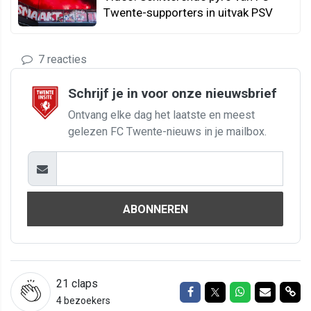
Twente-supporters in uitvak PSV
7 reacties
Schrijf je in voor onze nieuwsbrief
Ontvang elke dag het laatste en meest
gelezen FC Twente-nieuws in je mailbox.
ABONNEREN
21
claps
Delen op Facebook
Delen op Twitter
Delen op Wh
Delen vi
Del
4 bezoekers