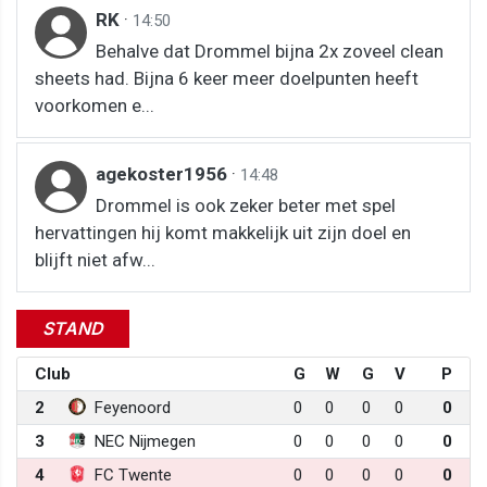
RK
·
14:50
Behalve dat Drommel bijna 2x zoveel clean
sheets had. Bijna 6 keer meer doelpunten heeft
voorkomen e...
agekoster1956
·
14:48
Drommel is ook zeker beter met spel
hervattingen hij komt makkelijk uit zijn doel en
blijft niet afw...
STAND
Club
G
W
G
V
P
2
Feyenoord
0
0
0
0
0
3
NEC Nijmegen
0
0
0
0
0
4
FC Twente
0
0
0
0
0