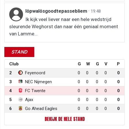
löpwalösgoodtepassebliem
·
19:48
Ik kijk veel liever naar een hele wedstrijd
sleurende Weghorst dan naar één geniaal moment
van Lamme...
STAND
Club
G
W
G
V
P
2
Feyenoord
0
0
0
0
0
3
NEC Nijmegen
0
0
0
0
0
4
FC Twente
0
0
0
0
0
5
Ajax
0
0
0
0
0
6
Go Ahead Eagles
0
0
0
0
0
BEKIJK DE HELE STAND