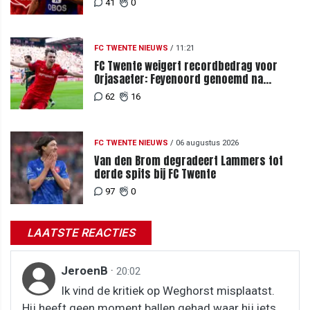
41
0
FC TWENTE NIEUWS
/
11:21
FC Twente weigert recordbedrag voor
Orjasaeter: Feyenoord genoemd na
megabod
62
16
FC TWENTE NIEUWS
/
06 augustus 2026
Van den Brom degradeert Lammers tot
derde spits bij FC Twente
97
0
LAATSTE REACTIES
JeroenB
·
20:02
Ik vind de kritiek op Weghorst misplaatst.
Hij heeft geen moment ballen gehad waar hij iets