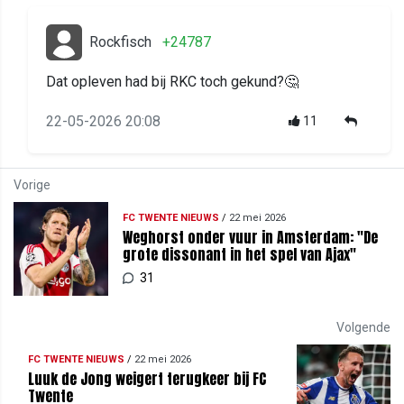
Rockfisch
+24787
Dat opleven had bij RKC toch gekund?🤔
22-05-2026 20:08
11
Vorige
FC TWENTE NIEUWS
/
22 mei 2026
Weghorst onder vuur in Amsterdam: "De
grote dissonant in het spel van Ajax"
31
Volgende
FC TWENTE NIEUWS
/
22 mei 2026
Luuk de Jong weigert terugkeer bij FC
Twente