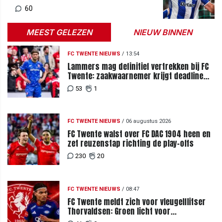
60
MEEST GELEZEN
NIEUW BINNEN
FC TWENTE NIEUWS
/
13:54
Lammers mag definitief vertrekken bij FC
Twente: zaakwaarnemer krijgt deadline
vanwege komst vervanger
53
1
FC TWENTE NIEUWS
/
06 augustus 2026
FC Twente walst over FC DAC 1904 heen en
zet reuzenstap richting de play-offs
230
20
FC TWENTE NIEUWS
/
08:47
FC Twente meldt zich voor vleugelflitser
Thorvaldsen: Groen licht voor
miljoenenbod