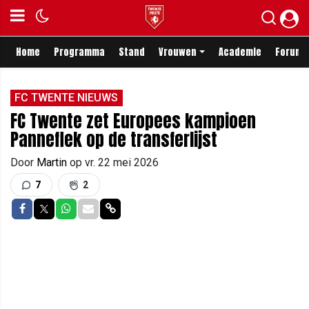
Home
Programma
Stand
Vrouwen
Academie
Forum
FC TWENTE NIEUWS
FC Twente zet Europees kampioen
Panneflek op de transferlijst
Door
Martin
op
vr. 22 mei 2026
7
2
Delen op Facebook
Delen op Twitter
Delen op Whatsapp
Delen via Mail
Delen via link