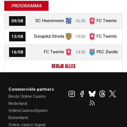
PROGRAMMA
SC Heerenveen
FC Twente
09/08
16:45
Dunajská Streda
FC Twente
13/08
19:00
FC Twente
PEC Zwolle
16/08
14:30
BEKIJK ALLES
Commerciële partners
Beste Online Casino
Nederland
OnlineCasinosSpelen
Buitenland
Online casino legaal