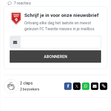
7 reacties
Schrijf je in voor onze nieuwsbrief
Ontvang elke dag het laatste en meest
gelezen FC Twente-nieuws in je mailbox.
ABONNEREN
2
claps
Delen op Facebook
Delen op Twitter
Delen op Wh
Delen vi
Del
2 bezoekers