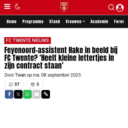
Home
Programma
Stand
Vrouwen
Academie
Forum
FC TWENTE NIEUWS
Feyenoord-assistent Hake in beeld bij
FC Twente? ‘Heeft kleine lettertjes in
zijn contract staan’
Door
Twan
op
ma. 08 september 2025
37
0
Delen op Facebook
Delen op Twitter
Delen op Whatsapp
Delen via Mail
Delen via link