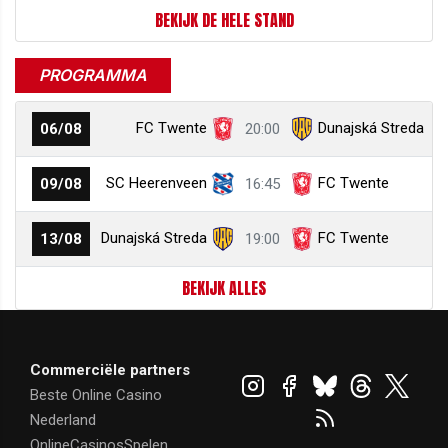
BEKIJK DE HELE STAND
PROGRAMMA
FC Twente
Dunajská Streda
06/08
20:00
SC Heerenveen
FC Twente
09/08
16:45
Dunajská Streda
FC Twente
13/08
19:00
BEKIJK ALLES
Commerciële partners
Beste Online Casino
Nederland
OnlineCasinosSpelen