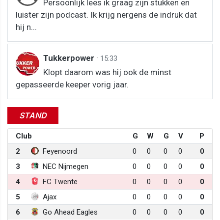
Persoonlijk lees ik graag zijn stukken en
luister zijn podcast. Ik krijg nergens de indruk dat
hij n...
Tukkerpower
·
15:33
Klopt daarom was hij ook de minst
gepasseerde keeper vorig jaar.
STAND
Club
G
W
G
V
P
2
Feyenoord
0
0
0
0
0
3
NEC Nijmegen
0
0
0
0
0
4
FC Twente
0
0
0
0
0
5
Ajax
0
0
0
0
0
6
Go Ahead Eagles
0
0
0
0
0