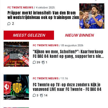
FC TWENTE NIEUWS
/
4 oktober 2025
Pröpper merkt intensiteit: Van den Brom
wil wedstrijdniveau ook op trainingen zien
2
MEEST GELEZEN
NIEUW BINNEN
FC TWENTE NIEUWS
/
05 augustus 2026
"Kijken we mee, Scholten?": Kaartverkoop
FC DAC 04 komt op gang, supporters niet
blij met ticketprijzen
39
1
FC TWENTE NIEUWS
/
11:16
FC Twente op TV: op deze zenders kijk je
vanavond LIVE naar FC Twente - FC DAC 04
3
14