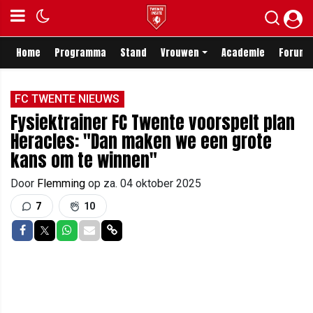
Home
Programma
Stand
Vrouwen
Academie
Forum
FC TWENTE NIEUWS
Fysiektrainer FC Twente voorspelt plan
Heracles: "Dan maken we een grote
kans om te winnen"
Door
Flemming
op
za. 04 oktober 2025
7
10
Delen op Facebook
Delen op Twitter
Delen op Whatsapp
Delen via Mail
Delen via link