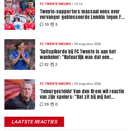
FC TWENTE NIEUWS
/
10:16
Twente-supporters massaal eens over
vervanger geblesseerde Lemkin tegen FC
DAC 04
10
5
FC TWENTE NIEUWS
/
05 augustus 2026
'Spitspikorde bij FC Twente is aan het
wankelen': "Natuurlijk was dat een
signaal"
32
2
FC TWENTE NIEUWS
/
05 augustus 2026
'Teleurgestelde' Van den Brom wil reactie
van zijn spelers: "Dat zit bij mij het
meeste diep"
29
0
LAATSTE REACTIES