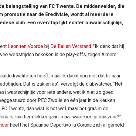
 de belangstelling van FC Twente. De middenvelder, die
om promotie naar de Eredivisie, wordt al meerdere
ese club. Een overstap lijkt echter onwaarschijnlijk,
pent
Leon ten Voorde
bij
De Ballen Verstand
. "Ik denk dat hij
twee wedstrijden bekeken in de play-offs, tegen Almere
lde kwaliteiten heeft, maar ik dacht nog niet dat hij naar
trijden. Dat is zak en as", vervolgt de clubwatcher. "Het
est waarschijnlijk voor iets anders, wat ik niet zo goed
ent weggestuurd door PEC Zwolle en één jaar in de Keuken
FC Twente, dan wist ik het wel, maar het gras in de
enk ik: laat hem lekker gaan, maar waar kies je dan voor?",
nder
heeft het Spaanse Deportivo la Coruna zich al gemeld