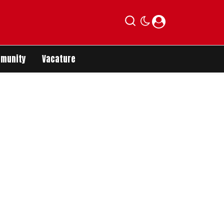
munity
Vacature