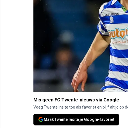
Mis geen FC Twente-nieuws via Google
Voeg Twente Insite toe als favoriet en blijf altijd o
Maak Twente Insite je Google-favoriet