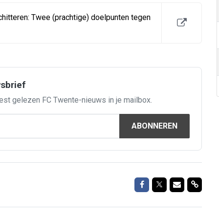
hitteren: Twee (prachtige) doelpunten tegen
wsbrief
est gelezen FC Twente-nieuws in je mailbox.
ABONNEREN
Delen op Facebook
Delen op Twitte
Delen via M
Delen 