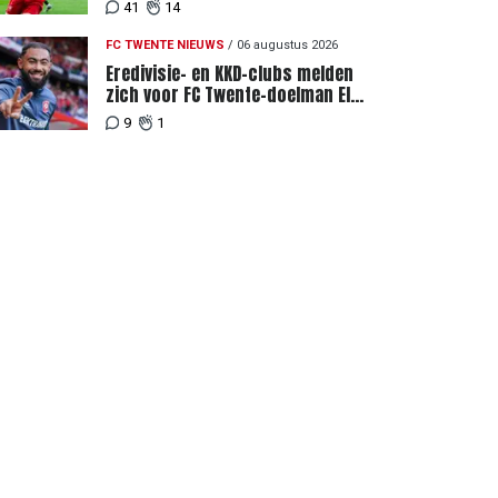
genoemd na megabod
41
14
FC TWENTE NIEUWS
/
06 augustus 2026
Eredivisie- en KKD-clubs melden
zich voor FC Twente-doelman El
Maach
9
1