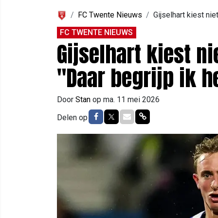
FC Twente Nieuws
Gijselhart kiest ni
FC TWENTE NIEUWS
Gijselhart kiest n
"Daar begrijp ik h
Door
Stan
op
ma. 11 mei 2026
Delen op Facebook
Delen op Twitter
Delen via Mail
Delen via link
Delen op