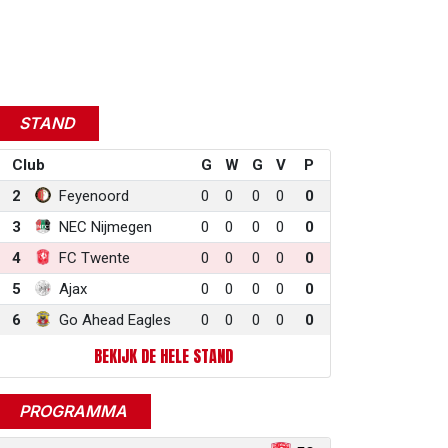
STAND
Club
G
W
G
V
P
2
Feyenoord
0
0
0
0
0
3
NEC Nijmegen
0
0
0
0
0
4
FC Twente
0
0
0
0
0
5
Ajax
0
0
0
0
0
6
Go Ahead Eagles
0
0
0
0
0
BEKIJK DE HELE STAND
PROGRAMMA