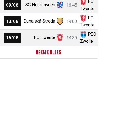
FC
SC Heerenveen
09/08
16:45
Twente
FC
Dunajská Streda
13/08
19:00
Twente
PEC
FC Twente
16/08
14:30
Zwolle
BEKIJK ALLES
r
ail
link