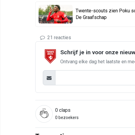
Twente-scouts zien Poku sc
De Graafschap
21 reacties
Schrijf je in voor onze nieu
Ontvang elke dag het laatste en me
0
claps
0 bezoekers