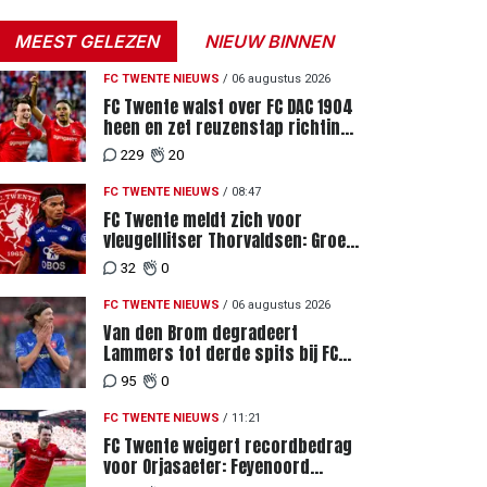
MEEST GELEZEN
NIEUW BINNEN
FC TWENTE NIEUWS
/
06 augustus 2026
FC Twente walst over FC DAC 1904
heen en zet reuzenstap richting
de play-offs
229
20
FC TWENTE NIEUWS
/
08:47
FC Twente meldt zich voor
vleugelflitser Thorvaldsen: Groen
licht voor miljoenenbod
32
0
FC TWENTE NIEUWS
/
06 augustus 2026
Van den Brom degradeert
Lammers tot derde spits bij FC
Twente
95
0
FC TWENTE NIEUWS
/
11:21
FC Twente weigert recordbedrag
voor Orjasaeter: Feyenoord