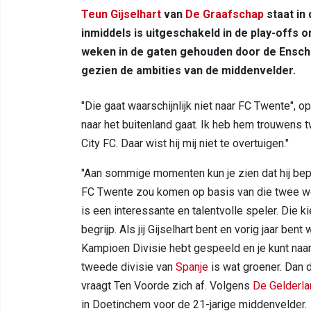
Teun Gijselhart
van
De Graafschap
staat in
inmiddels is uitgeschakeld in de play-offs 
weken in de gaten gehouden door de Ensched
gezien de ambities van de middenvelder.
"Die gaat waarschijnlijk niet naar FC Twente", o
naar het buitenland gaat. Ik heb hem trouwens 
City FC. Daar wist hij mij niet te overtuigen."
"Aan sommige momenten kun je zien dat hij bepaa
FC Twente zou komen op basis van die twee weds
is een interessante en talentvolle speler. Die ki
begrijp. Als jij Gijselhart bent en vorig jaar b
Kampioen Divisie hebt gespeeld en je kunt naar 
tweede divisie van
Spanje
is wat groener. Dan d
vraagt Ten Voorde zich af. Volgens
De Gelderla
in Doetinchem voor de 21-jarige middenvelder.