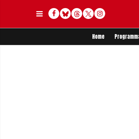
Facebook
Bluesky
Threads
Twitter
Delen op Whats
Home
Programm