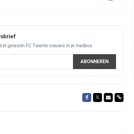
wsbrief
est gelezen FC Twente-nieuws in je mailbox.
ABONNEREN
Delen op Facebook
Delen op Twitte
Delen via M
Delen 