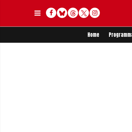
Facebook
Bluesky
Threads
Twitter
Delen op Whats
Home
Programm