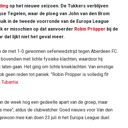
ding
op het nieuwe seizoen. De Tukkers verblijven
gse Tegelen, waar de ploeg van John van den Brom
eluik in de tweede voorronde van de Europa League
ek er misschien op dat aanvoerder
Robin Pröpper
bij de
r dat lijkt niet het geval meer.
 in de met 1-0 gewonnen oefenwedstrijd tegen Aberdeen FC.
 bovendien met lichte fysieke klachten, waardoor hij
 laten gaan. Het ging om lichte knieklachten. Van ernstige
k geen reden tot paniek. "Robin Pröpper is volledig fit
 Tubantia
.
van de week nog een gedeelte apart van de groep, maar
s mee", aldus de clubwatcher. Goed nieuws voor Van den
 gewoon mee kan doen 23 juli in het Europa League duel.