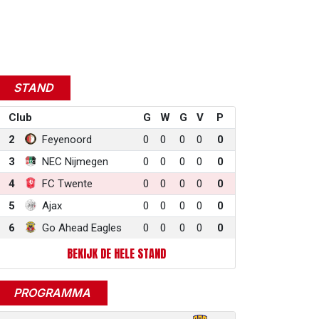
STAND
Club
G
W
G
V
P
2
Feyenoord
0
0
0
0
0
3
NEC Nijmegen
0
0
0
0
0
4
FC Twente
0
0
0
0
0
5
Ajax
0
0
0
0
0
6
Go Ahead Eagles
0
0
0
0
0
BEKIJK DE HELE STAND
PROGRAMMA