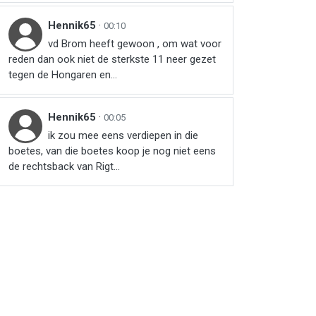
Hennik65
·
00:10
vd Brom heeft gewoon , om wat voor
reden dan ook niet de sterkste 11 neer gezet
tegen de Hongaren en...
Hennik65
·
00:05
ik zou mee eens verdiepen in die
boetes, van die boetes koop je nog niet eens
de rechtsback van Rigt...
r
ail
link