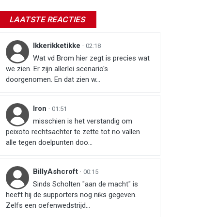
LAATSTE REACTIES
Ikkerikketikke
·
02:18
Wat vd Brom hier zegt is precies wat
we zien. Er zijn allerlei scenario's
doorgenomen. En dat zien w...
Iron
·
01:51
misschien is het verstandig om
peixoto rechtsachter te zette tot no vallen
alle tegen doelpunten doo...
BillyAshcroft
·
00:15
Sinds Scholten "aan de macht" is
heeft hij de supporters nog niks gegeven.
Zelfs een oefenwedstrijd...