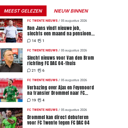
MEEST GELEZEN
NIEUW BINNEN
FC TWENTE NIEUWS
/
05 augustus 2026
Ron Jans vindt nieuwe job,
slechts een maand na pensioen
als hoofdtrainer
14
1
FC TWENTE NIEUWS
/
05 augustus 2026
Slecht nieuws voor Van den Brom
richting FC DAC 04-thuis
21
6
FC TWENTE NIEUWS
/
05 augustus 2026
Verbazing over Ajax en Feyenoord
na transfer Drommel naar FC
Twente
19
4
FC TWENTE NIEUWS
/
05 augustus 2026
Drommel kan direct debuteren
voor FC Twente tegen FC DAC 04