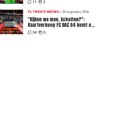
11
2
FC TWENTE NIEUWS
/
05 augustus 2026
"Kijken we mee, Scholten?":
Kaartverkoop FC DAC 04 komt op
gang, supporters niet blij met
34
0
ticketprijzen