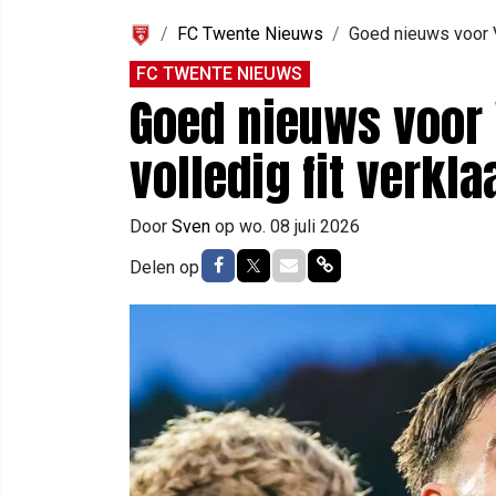
FC Twente Nieuws
Goed nieuws voor V
FC TWENTE NIEUWS
Goed nieuws voor
volledig fit verkla
Door
Sven
op
wo. 08 juli 2026
Delen op Facebook
Delen op Twitter
Delen via Mail
Delen via link
Delen op