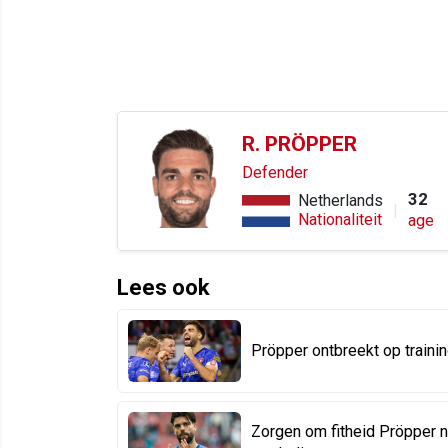
R. PRÖPPER
Defender
32
Netherlands
Nationaliteit
age
Lees ook
Pröpper ontbreekt op train
Zorgen om fitheid Pröpper n