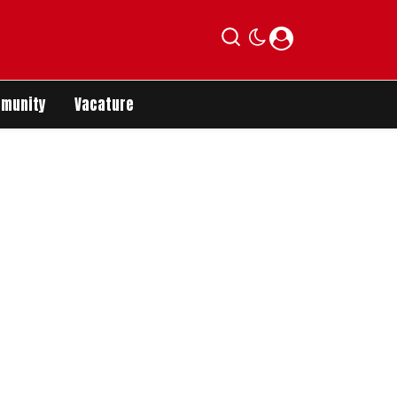
munity
Vacature