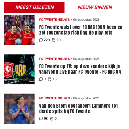
MEEST GELEZEN
NIEUW BINNEN
FC TWENTE NIEUWS
/
06 augustus 2026
FC Twente walst over FC DAC 1904 heen en
zet reuzenstap richting de play-offs
229
20
FC TWENTE NIEUWS
/
06 augustus 2026
FC Twente op TV: op deze zenders kijk je
vanavond LIVE naar FC Twente - FC DAC 04
3
15
FC TWENTE NIEUWS
/
06 augustus 2026
Van den Brom degradeert Lammers tot
derde spits bij FC Twente
93
0