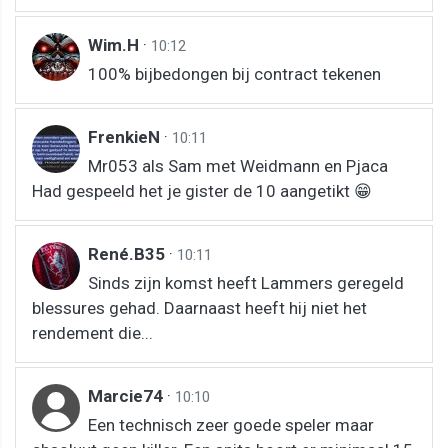
Wim.H
·
10:12
100% bijbedongen bij contract tekenen
FrenkieN
·
10:11
Mr053 als Sam met Weidmann en Pjaca
Had gespeeld het je gister de 10 aangetikt 😁
René.B35
·
10:11
Sinds zijn komst heeft Lammers geregeld
blessures gehad. Daarnaast heeft hij niet het
rendement die...
Marcie74
·
10:10
Een technisch zeer goede speler maar