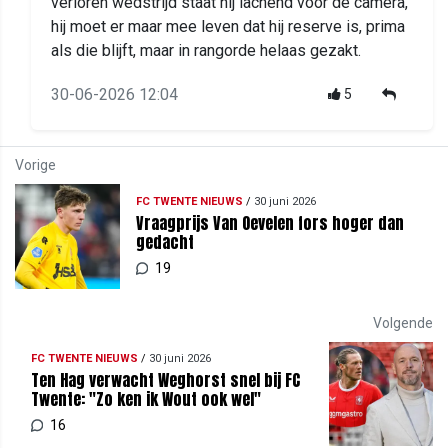
verloren wedstrijd staat hij lachend voor de camera,
hij moet er maar mee leven dat hij reserve is, prima
als die blijft, maar in rangorde helaas gezakt.
30-06-2026 12:04
5
Vorige
FC TWENTE NIEUWS
/
30 juni 2026
Vraagprijs Van Oevelen fors hoger dan
gedacht
19
Volgende
FC TWENTE NIEUWS
/
30 juni 2026
Ten Hag verwacht Weghorst snel bij FC
Twente: "Zo ken ik Wout ook wel"
16