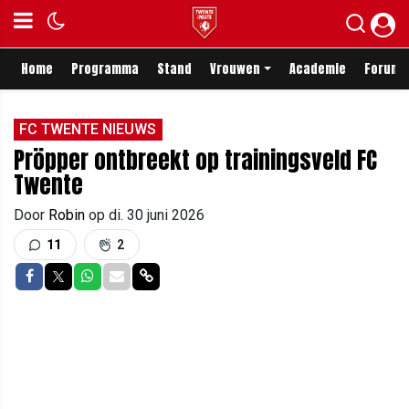
Home
Programma
Stand
Vrouwen
Academie
Forum
FC TWENTE NIEUWS
Pröpper ontbreekt op trainingsveld FC
Twente
Door
Robin
op
di. 30 juni 2026
11
2
Delen op Facebook
Delen op Twitter
Delen op Whatsapp
Delen via Mail
Delen via link