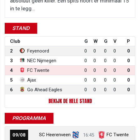
absoluut geen killer. Een spits hoort er minimaal 15
in te legg...
STAND
Club
G
W
G
V
P
2
Feyenoord
0
0
0
0
0
3
NEC Nijmegen
0
0
0
0
0
4
FC Twente
0
0
0
0
0
5
Ajax
0
0
0
0
0
6
Go Ahead Eagles
0
0
0
0
0
BEKIJK DE HELE STAND
PROGRAMMA
SC Heerenveen
FC Twente
09/08
16:45