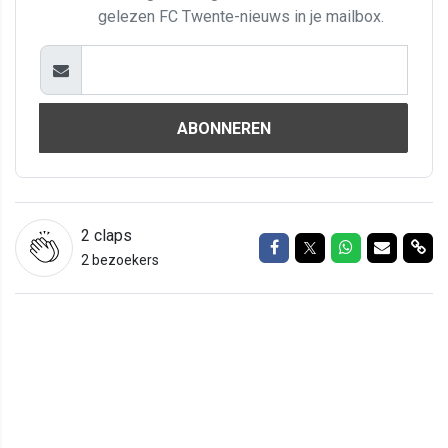
gelezen FC Twente-nieuws in je mailbox.
ABONNEREN
2
claps
Delen op Facebook
Delen op Twitter
Delen op Wh
Delen vi
Del
2 bezoekers