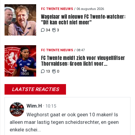
FC TWENTE NIEUWS
/
06 augustus 2026
Wagelaar wil nieuwe FC Twente-watcher:
"Dit kan echt niet meer"
34
3
FC TWENTE NIEUWS
/
08:47
FC Twente meldt zich voor vleugelflitser
Thorvaldsen: Groen licht voor
miljoenenbod
13
0
LAATSTE REACTIES
Wim.H
·
10:15
Weghorst gaat er ook geen 10 maken! Is
alleen maar lastig tegen scheidsrechter, en geen
enkele schei...