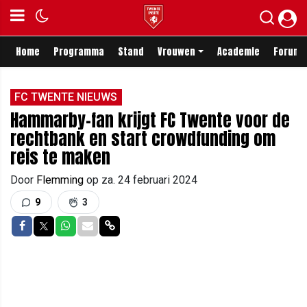
Home
Programma
Stand
Vrouwen
Academie
Forum
FC TWENTE NIEUWS
Hammarby-fan krijgt FC Twente voor de
rechtbank en start crowdfunding om
reis te maken
Door
Flemming
op
za. 24 februari 2024
9
3
Delen op Facebook
Delen op Twitter
Delen op Whatsapp
Delen via Mail
Delen via link