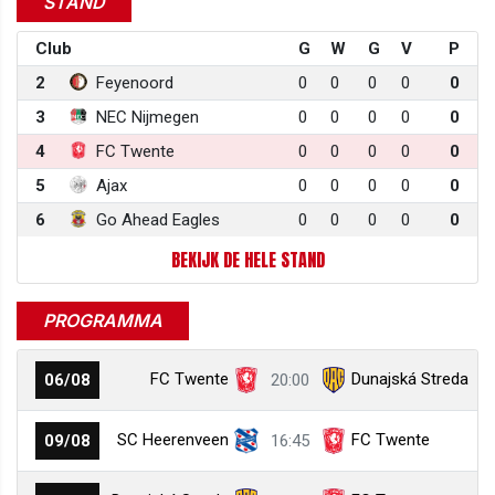
STAND
Club
G
W
G
V
P
2
Feyenoord
0
0
0
0
0
3
NEC Nijmegen
0
0
0
0
0
4
FC Twente
0
0
0
0
0
5
Ajax
0
0
0
0
0
6
Go Ahead Eagles
0
0
0
0
0
BEKIJK DE HELE STAND
PROGRAMMA
FC Twente
Dunajská Streda
06/08
20:00
SC Heerenveen
FC Twente
09/08
16:45