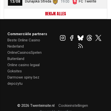
Dunajská Streda
FC Twente
13/08
19:00
BEKIJK ALLES
Commerciële partners
Beste Online Casino
Nederland
OnlineCasinosSpelen
Buitenland
Online casino legaal
Goksites
Darmowe spiny bez
depozytu
© 2026 Twenteinsite.nl
Cookieinstellingen