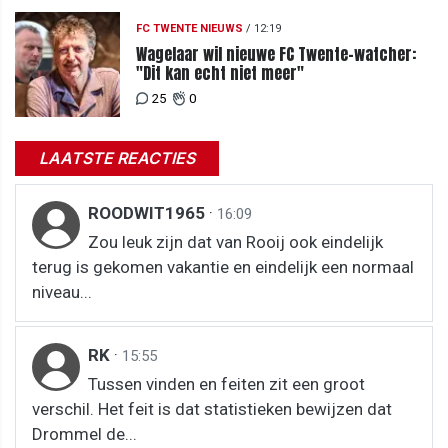
FC TWENTE NIEUWS
/
12:19
Wagelaar wil nieuwe FC Twente-watcher:
"Dit kan echt niet meer"
25
0
LAATSTE REACTIES
ROODWIT1965
·
16:09
Zou leuk zijn dat van Rooij ook eindelijk
terug is gekomen vakantie en eindelijk een normaal
niveau...
RK
·
15:55
Tussen vinden en feiten zit een groot
verschil. Het feit is dat statistieken bewijzen dat
Drommel de...