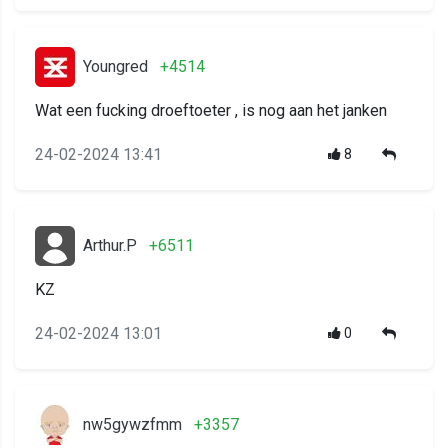
Youngred
+4514
Wat een fucking droeftoeter , is nog aan het janken
24-02-2024 13:41
8
Arthur.P
+6511
KZ
24-02-2024 13:01
0
nw5gywzfmm
+3357