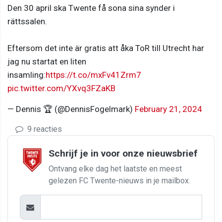
Den 30 april ska Twente få sona sina synder i
rättssalen.
Eftersom det inte är gratis att åka ToR till Utrecht har
jag nu startat en liten
insamling:
https://t.co/mxFv41Zrm7
pic.twitter.com/YXvq3FZaKB
— Dennis 🏆 (@DennisFogelmark)
February 21, 2024
9 reacties
Schrijf je in voor onze nieuwsbrief
Ontvang elke dag het laatste en meest
gelezen FC Twente-nieuws in je mailbox.