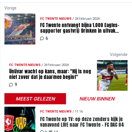
Vorige
FC TWENTE NIEUWS
/
24 februari 2024
FC Twente ontvangt bijna 1.000 Eagles-
supporter gastvrij: Drinken in uitvak
gewoon mogelijk
6
Volgende
FC TWENTE NIEUWS
/
24 februari 2024
Ünüvar wacht op kans, maar: "Hij is nog
niet zover dat je daarmee begint"
9
MEEST GELEZEN
NIEUW BINNEN
FC TWENTE NIEUWS
/
11:16
FC Twente op TV: op deze zenders kijk je
vanavond LIVE naar FC Twente - FC DAC 04