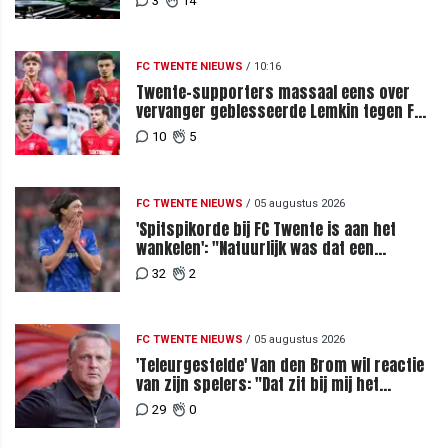
3
14
FC TWENTE NIEUWS
/
10:16
Twente-supporters massaal eens over
vervanger geblesseerde Lemkin tegen FC
DAC 04
10
5
FC TWENTE NIEUWS
/
05 augustus 2026
'Spitspikorde bij FC Twente is aan het
wankelen': "Natuurlijk was dat een
signaal"
32
2
FC TWENTE NIEUWS
/
05 augustus 2026
'Teleurgestelde' Van den Brom wil reactie
van zijn spelers: "Dat zit bij mij het
meeste diep"
29
0