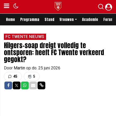
Home
Programma
Stand
Vrouwen
Academie
Forum
FC TWENTE NIEUWS
Hilgers-soap dreigt volledig te
ontsporen: heeft FC Twente verkeerd
gegokt?
Door
Martin
op
do. 25 juni 2026
45
5
Delen op Facebook
Delen op Twitter
Delen op Whatsapp
Delen via Mail
Delen via link