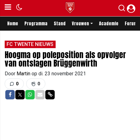
Home
Programma
Stand
Vrouwen
Academie
Forum
FC TWENTE NIEUWS
Hoogma op poleposition als opvolger
van ontslagen Brüggenwirth
Door
Martin
op
di. 23 november 2021
0
0
Delen op Facebook
Delen op Twitter
Delen op Whatsapp
Delen via Mail
Delen via link