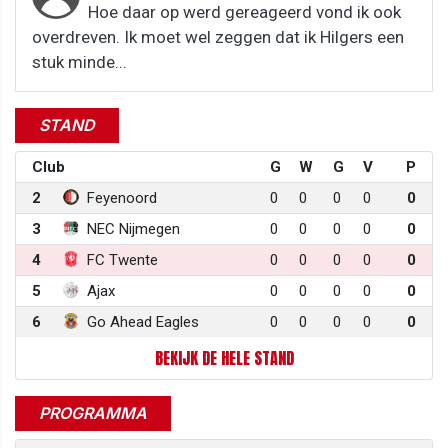
Hoe daar op werd gereageerd vond ik ook
overdreven. Ik moet wel zeggen dat ik Hilgers een
stuk minde...
STAND
Club
G
W
G
V
P
2
Feyenoord
0
0
0
0
0
3
NEC Nijmegen
0
0
0
0
0
4
FC Twente
0
0
0
0
0
5
Ajax
0
0
0
0
0
6
Go Ahead Eagles
0
0
0
0
0
BEKIJK DE HELE STAND
PROGRAMMA