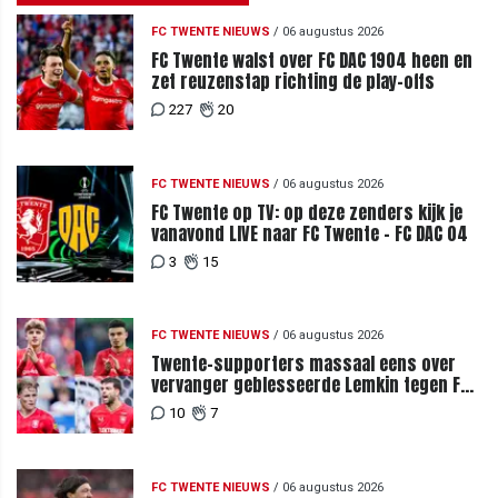
FC TWENTE NIEUWS
/
06 augustus 2026
FC Twente walst over FC DAC 1904 heen en
zet reuzenstap richting de play-offs
227
20
FC TWENTE NIEUWS
/
06 augustus 2026
FC Twente op TV: op deze zenders kijk je
vanavond LIVE naar FC Twente - FC DAC 04
3
15
FC TWENTE NIEUWS
/
06 augustus 2026
Twente-supporters massaal eens over
vervanger geblesseerde Lemkin tegen FC
DAC 04
10
7
FC TWENTE NIEUWS
/
06 augustus 2026