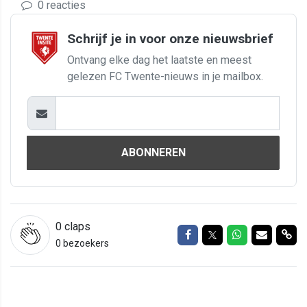
0 reacties
Schrijf je in voor onze nieuwsbrief
Ontvang elke dag het laatste en meest
gelezen FC Twente-nieuws in je mailbox.
ABONNEREN
0
claps
Delen op Facebook
Delen op Twitter
Delen op Wh
Delen vi
Del
0 bezoekers