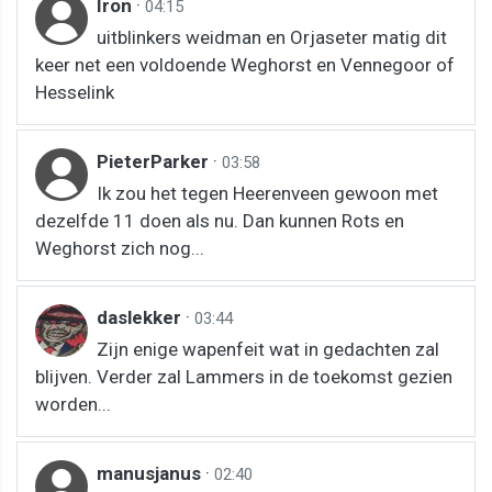
Iron
·
04:15
uitblinkers weidman en Orjaseter matig dit
keer net een voldoende Weghorst en Vennegoor of
Hesselink
PieterParker
·
03:58
Ik zou het tegen Heerenveen gewoon met
dezelfde 11 doen als nu. Dan kunnen Rots en
Weghorst zich nog...
daslekker
·
03:44
Zijn enige wapenfeit wat in gedachten zal
blijven. Verder zal Lammers in de toekomst gezien
worden...
manusjanus
·
02:40