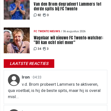
Van den Brom degradeert Lammers tot
derde spits bij FC Twente
82
0
FC TWENTE NIEUWS
/
06 augustus 2026
Wagelaar wil nieuwe FC Twente-watcher:
"Dit kan echt niet meer"
34
3
LAATSTE REACTIES
Iron
·
04:33
v.d. Brom probeert Lammers te aktiveren,
qua voetbal, is hij de beste spits, maar hij is overal
misl...