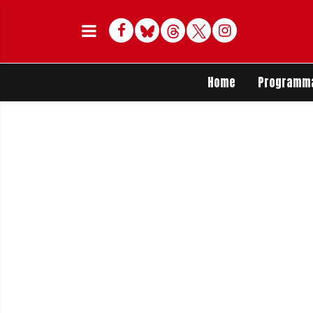
Facebook
Bluesky
Threads
Twitter
Delen op Whats
Home
Programm