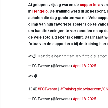
Afgelopen vrijdag waren de
supporters
van
in
Hengelo
. De training werd druk bezocht
scholen die dag gesloten waren. Vele supp
glimp van hun favoriete spelers op te vang
om handtekeningen te verzamelen en op de 
de vele foto's, zeker is gelukt. Daarnaast 
fotos van de supporters bij de training hier
✍️🤳 𝙷𝚊𝚗𝚍𝚝𝚎𝚔𝚎𝚗𝚒𝚗𝚐𝚎𝚗 𝚎𝚗 𝚏𝚘𝚝𝚘'𝚜 𝚜𝚌𝚘𝚛
— FC Twente (@fctwente)
April 18, 2025
✍️ 🔴
1⃣4⃣
#FCTwente
|
#Training
pic.twitter.com
— FC Twente (@fctwente)
April 18, 2025