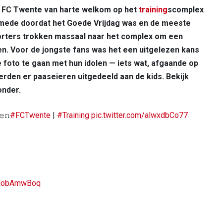
 FC Twente van harte welkom op het
training
scomplex
, mede doordat het Goede Vrijdag was en de meeste
orters trokken massaal naar het complex om een
en. Voor de jongste fans was het een uitgelezen kans
foto te gaan met hun idolen — iets wat, afgaande op
werden er paaseieren uitgedeeld aan de kids. Bekijk
onder.
𝚎𝚗
#FCTwente
|
#Training
pic.twitter.com/alwxdbCo77
/ONobAmwBoq