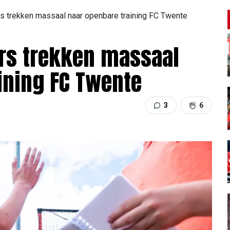
rs trekken massaal naar openbare training FC Twente
ers trekken massaal
ining FC Twente
3
6