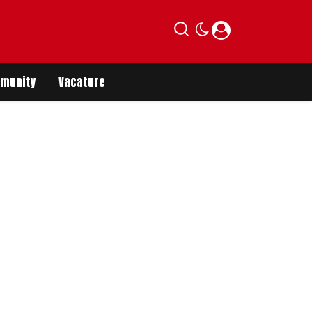
munity
Vacature