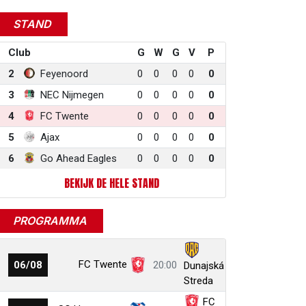
STAND
Club
G
W
G
V
P
2
Feyenoord
0
0
0
0
0
3
NEC Nijmegen
0
0
0
0
0
4
FC Twente
0
0
0
0
0
5
Ajax
0
0
0
0
0
6
Go Ahead Eagles
0
0
0
0
0
BEKIJK DE HELE STAND
PROGRAMMA
FC Twente
06/08
20:00
Dunajská
Streda
FC