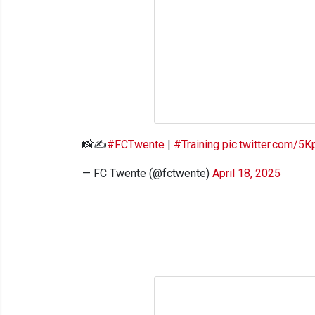
📸✍️
#FCTwente
|
#Training
pic.twitter.com/
— FC Twente (@fctwente)
April 18, 2025