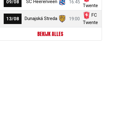
SC Heerenveen
09/08
16:45
Twente
FC
Dunajská Streda
13/08
19:00
Twente
BEKIJK ALLES