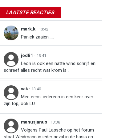
LAATSTE REACTIES
mark.k
·
13:42
Paniek zaaien......
jod81
·
13:41
Leon is ook een natte wind schrijf en
schreef alles recht wat krom is .
vak
·
13:40
Mee eens, iedereen is een keer over
zijn top, ook LU.
manusjanus
·
13:38
Volgens Paul Lassche op het forum
staat Weidmann in ieder geval in de basis en