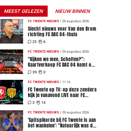
MEEST GELEZEN
NIEUW BINNEN
FC TWENTE NIEUWS
/
05 augustus 2026
Slecht nieuws voor Van den Brom
richting FC DAC 04-thuis
23
6
FC TWENTE NIEUWS
/
05 augustus 2026
"Kijken we mee, Scholten?":
Kaartverkoop FC DAC 04 komt op
gang, supporters niet blij met
39
0
ticketprijzen
FC TWENTE NIEUWS
/
11:16
FC Twente op TV: op deze zenders
kijk je vanavond LIVE naar FC
Twente - FC DAC 04
3
14
FC TWENTE NIEUWS
/
05 augustus 2026
'Spitspikorde bij FC Twente is aan
het wankelen': "Natuurlijk was dat