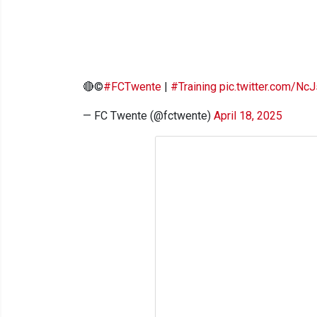
🔴©️
#FCTwente
|
#Training
pic.twitter.com/Nc
— FC Twente (@fctwente)
April 18, 2025