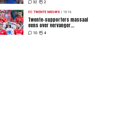
een signaal"
32
2
FC TWENTE NIEUWS
/
10:16
Twente-supporters massaal
eens over vervanger
geblesseerde Lemkin tegen FC
10
4
DAC 04