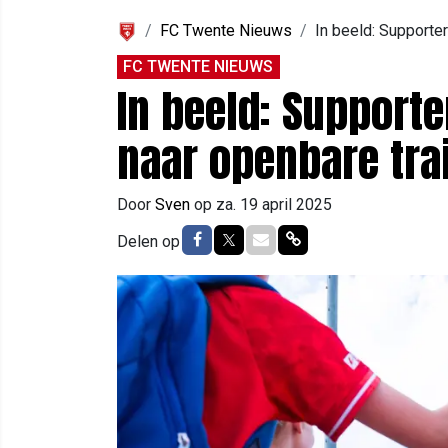
FC Twente Nieuws
In beeld: Supporte
FC TWENTE NIEUWS
In beeld: Support
naar openbare tra
Door
Sven
op
za. 19 april 2025
Delen op Facebook
Delen op Twitter
Delen via Mail
Delen via link
Delen op