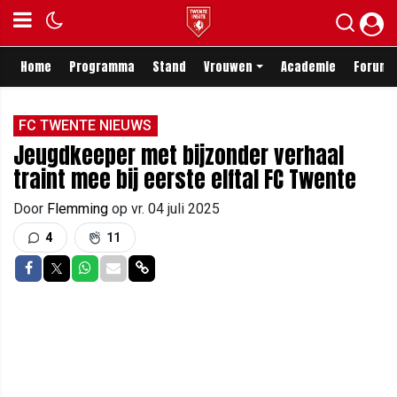
Home
Programma
Stand
Vrouwen
Academie
Forum
FC TWENTE NIEUWS
Jeugdkeeper met bijzonder verhaal
traint mee bij eerste elftal FC Twente
Door
Flemming
op
vr. 04 juli 2025
4
11
Delen op Facebook
Delen op Twitter
Delen op Whatsapp
Delen via Mail
Delen via link