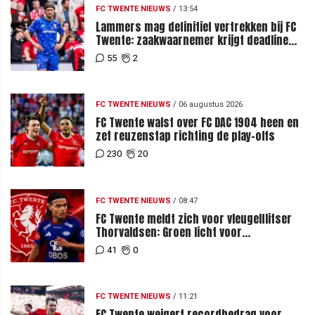
FC TWENTE NIEUWS
/
13:54
Lammers mag definitief vertrekken bij FC
Twente: zaakwaarnemer krijgt deadline
vanwege komst vervanger
55
2
FC TWENTE NIEUWS
/
06 augustus 2026
FC Twente walst over FC DAC 1904 heen en
zet reuzenstap richting de play-offs
230
20
FC TWENTE NIEUWS
/
08:47
FC Twente meldt zich voor vleugelflitser
Thorvaldsen: Groen licht voor
miljoenenbod
41
0
FC TWENTE NIEUWS
/
11:21
FC Twente weigert recordbedrag voor