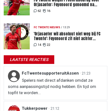
Orjasaeter: Feyenoord genoemd na
megabod
62
16
FC TWENTE NIEUWS
/
13:29
'Orjasaeter wil absoluut niet weg bij FC
Twente': Feyenoord zit niet achter
recordbod
14
22
LAATSTE REACTIES
FcTwentesupporteruitAssen
·
21:23
Spelers niet direct afdanken omdat ze
soms aanpassingstijd nodig hebben. En tijd om
topfit te worden...
Tukkerpower
·
21:12