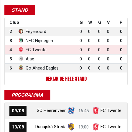
STAND
Club
G
W
G
V
P
2
Feyenoord
0
0
0
0
0
3
NEC Nijmegen
0
0
0
0
0
4
FC Twente
0
0
0
0
0
5
Ajax
0
0
0
0
0
6
Go Ahead Eagles
0
0
0
0
0
BEKIJK DE HELE STAND
PROGRAMMA
SC Heerenveen
FC Twente
09/08
16:45
Dunajská Streda
FC Twente
13/08
19:00