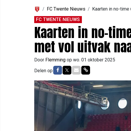
FC Twente Nieuws
Kaarten in no-time
FC TWENTE NIEUWS
Kaarten in no-tim
met vol uitvak na
Door
Flemming
op
wo. 01 oktober 2025
Delen op Facebook
Delen op Twitter
Delen via Mail
Delen via link
Delen op