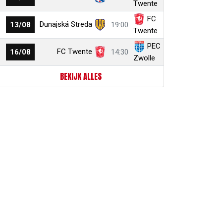
Twente
FC
Dunajská Streda
13/08
19:00
Twente
PEC
FC Twente
16/08
14:30
Zwolle
BEKIJK ALLES
r
ail
link