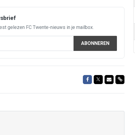
wsbrief
est gelezen FC Twente-nieuws in je mailbox.
ABONNEREN
Delen op Facebook
Delen op Twitte
Delen via M
Delen 