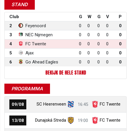
STAND
Club
G
W
G
V
P
2
Feyenoord
0
0
0
0
0
3
NEC Nijmegen
0
0
0
0
0
4
FC Twente
0
0
0
0
0
5
Ajax
0
0
0
0
0
6
Go Ahead Eagles
0
0
0
0
0
BEKIJK DE HELE STAND
PROGRAMMA
SC Heerenveen
FC Twente
09/08
16:45
Dunajská Streda
FC Twente
13/08
19:00