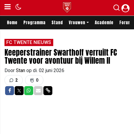
Home
Programma
Stand
Vrouwen
Academie
Forum
FC TWENTE NIEUWS
Keeperstrainer Swarthoff verruilt FC
Twente voor avontuur bij Willem II
Door
Stan
op
di. 02 juni 2026
2
0
Delen op Facebook
Delen op Twitter
Delen op Whatsapp
Delen via Mail
Delen via link