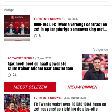
Vorige
FC TWENTE NIEUWS
/
2 juni 2026
DONE DEAL: FC Twente verlengt contract en
zet in op langdurige samenwerking met
partner
6
Volgende
FC TWENTE NIEUWS
/
2 juni 2026
Ajax heeft beet en haalt gewenste
stunttrainer Míchel naar Amsterdam
24
MEEST GELEZEN
NIEUW BINNEN
FC TWENTE NIEUWS
/
06 augustus 2026
FC Twente walst over FC DAC 1904 heen en
zet reuzenstap richting de play-offs