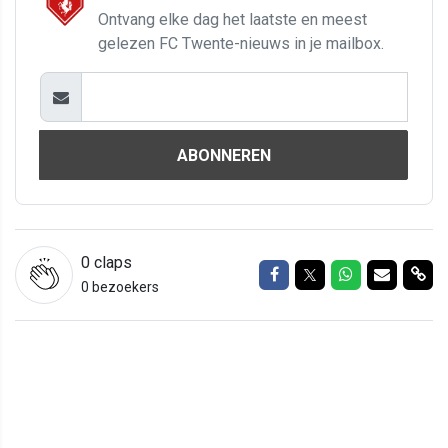
Ontvang elke dag het laatste en meest
gelezen FC Twente-nieuws in je mailbox.
ABONNEREN
0
claps
Delen op Facebook
Delen op Twitter
Delen op Wh
Delen vi
Del
0 bezoekers