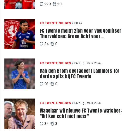
229
20
FC TWENTE NIEUWS
/
08:47
FC Twente meldt zich voor vleugelflitser
Thorvaldsen: Groen licht voor
miljoenenbod
24
0
FC TWENTE NIEUWS
/
06 augustus 2026
Van den Brom degradeert Lammers tot
derde spits bij FC Twente
93
0
FC TWENTE NIEUWS
/
06 augustus 2026
Wagelaar wil nieuwe FC Twente-watcher:
"Dit kan echt niet meer"
34
3