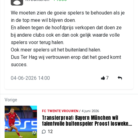
We moeten zien de goeie spelers te behouden als je
in de top mee wil blijven doen.
En alleen tegen de hoofdprijs verkopen dat doen ze
bij andere clubs ook en dan ook gelijk waarde volle
spelers voor terug halen.
Ook meer spelers uit het buitenland halen.
Dus Ter Hag wij vertrouwen erop dat het goed komt
succes.
04-06-2026 14:00
7
Vorige
FC TWENTE VROUWEN
/
4 juni 2026
Transferproat: Bayern München wil
talentvolle buitenspeler Proost losweken
van FC Twente (v)
12