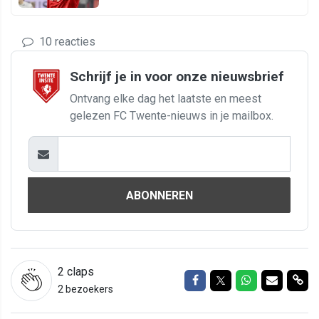
10 reacties
Schrijf je in voor onze nieuwsbrief
Ontvang elke dag het laatste en meest
gelezen FC Twente-nieuws in je mailbox.
ABONNEREN
2
claps
Delen op Facebook
Delen op Twitter
Delen op Wh
Delen vi
Del
2 bezoekers