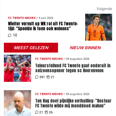
Volgende
FC TWENTE NIEUWS
/
4 juni 2026
Wieffer vervult op WK rol uit FC Twente-
tijd: "Speelde ik toen ook weleens"
10
MEEST GELEZEN
NIEUW BINNEN
FC TWENTE NIEUWS
/
09 augustus 2026
Teleurstellend FC Twente gaat onderuit in
seizoensopener tegen sc Heerenveen
591
21
FC TWENTE NIEUWS
/
09 augustus 2026
Ten Hag doet pijnlijke onthulling: "Bestuur
FC Twente wilde mij monddood maken"
21
26