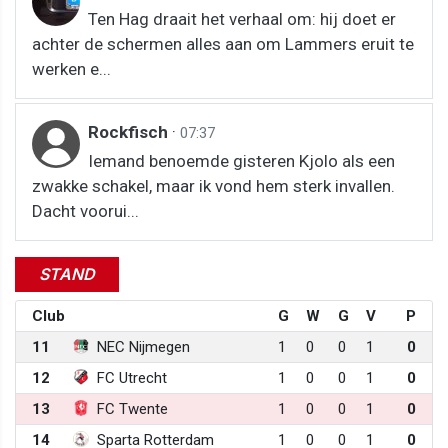
Ten Hag draait het verhaal om: hij doet er
achter de schermen alles aan om Lammers eruit te
werken e...
Rockfisch
·
07:37
Iemand benoemde gisteren Kjolo als een
zwakke schakel, maar ik vond hem sterk invallen.
Dacht voorui...
STAND
Club
G
W
G
V
P
11
NEC Nijmegen
1
0
0
1
0
12
FC Utrecht
1
0
0
1
0
13
FC Twente
1
0
0
1
0
14
Sparta Rotterdam
1
0
0
1
0