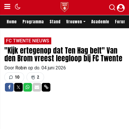
Home
Programma
Stand
Vrouwen
Academie
Forum
FC TWENTE NIEUWS
"Kijk ertegenop dat Ten Hag belt" Van
den Brom vreest leegloop bij FC Twente
Door
Robin
op
do. 04 juni 2026
10
2
Delen op Facebook
Delen op Twitter
Delen op Whatsapp
Delen via Mail
Delen via link