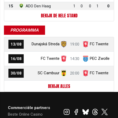
15
ADO Den Haag
1
0
0
1
0
BEKIJK DE HELE STAND
PROGRAMMA
Dunajská Streda
FC Twente
13/08
19:00
FC Twente
PEC Zwolle
16/08
14:30
SC Cambuur
FC Twente
30/08
20:00
BEKIJK ALLES
Commerciële partners
Beste Online Casino