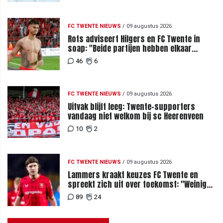
FC TWENTE NIEUWS
/
09 augustus 2026
Rots adviseert Hilgers en FC Twente in
soap: "Beide partijen hebben elkaar
teleurgesteld"
46
6
FC TWENTE NIEUWS
/
09 augustus 2026
Uitvak blijft leeg: Twente-supporters
vandaag niet welkom bij sc Heerenveen
10
2
FC TWENTE NIEUWS
/
09 augustus 2026
Lammers kraakt keuzes FC Twente en
spreekt zich uit over toekomst: "Weinig
van te begrijpen"
89
24