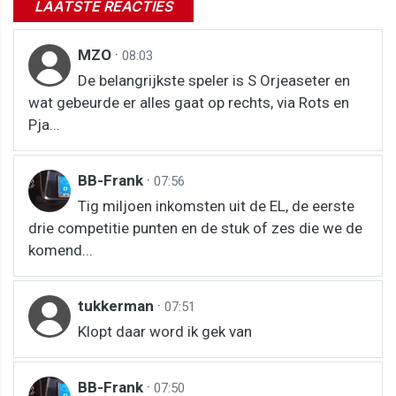
LAATSTE REACTIES
MZO
·
08:03
De belangrijkste speler is S Orjeaseter en
wat gebeurde er alles gaat op rechts, via Rots en
Pja...
BB-Frank
·
07:56
Tig miljoen inkomsten uit de EL, de eerste
drie competitie punten en de stuk of zes die we de
komend...
tukkerman
·
07:51
Klopt daar word ik gek van
BB-Frank
·
07:50