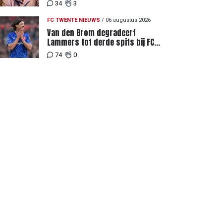
34
3
FC TWENTE NIEUWS
/
06 augustus 2026
Van den Brom degradeert
Lammers tot derde spits bij FC
Twente
74
0