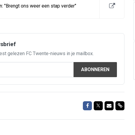
n: "Brengt ons weer een stap verder"
wsbrief
est gelezen FC Twente-nieuws in je mailbox.
ABONNEREN
Delen op Facebook
Delen op Twitte
Delen via M
Delen 