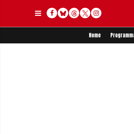
Facebook
Bluesky
Threads
Twitter
Delen op Whats
Home
Programm