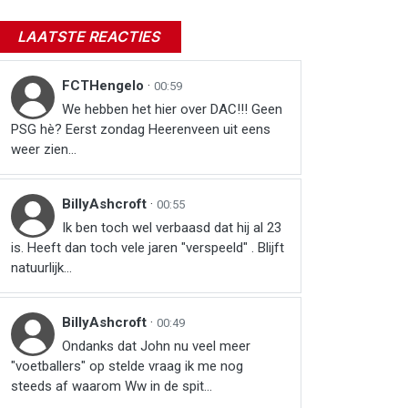
LAATSTE REACTIES
FCTHengelo
·
00:59
We hebben het hier over DAC!!! Geen
PSG hè? Eerst zondag Heerenveen uit eens
weer zien…
BillyAshcroft
·
00:55
Ik ben toch wel verbaasd dat hij al 23
is. Heeft dan toch vele jaren "verspeeld" . Blijft
natuurlijk...
BillyAshcroft
·
00:49
Ondanks dat John nu veel meer
"voetballers" op stelde vraag ik me nog
steeds af waarom Ww in de spit...