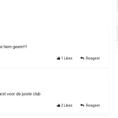
we hem geem!!!
1
Likes
Reageer
est voor de juiste club
2
Likes
Reageer