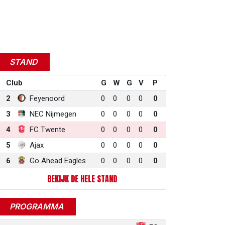
STAND
Club
G
W
G
V
P
2
Feyenoord
0
0
0
0
0
3
NEC Nijmegen
0
0
0
0
0
4
FC Twente
0
0
0
0
0
5
Ajax
0
0
0
0
0
6
Go Ahead Eagles
0
0
0
0
0
BEKIJK DE HELE STAND
PROGRAMMA