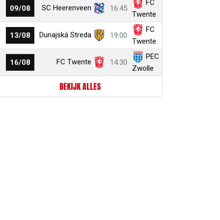
FC
SC Heerenveen
09/08
16:45
Twente
FC
Dunajská Streda
13/08
19:00
Twente
PEC
FC Twente
16/08
14:30
Zwolle
BEKIJK ALLES