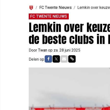
FC Twente Nieuws
Lemkin over keuze 
FC TWENTE NIEUWS
Lemkin over keuze
de beste clubs in
Door
Twan
op
za. 28 juni 2025
Delen op Facebook
Delen op Twitter
Delen via Mail
Delen via link
Delen op