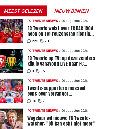
MEEST GELEZEN
NIEUW BINNEN
FC TWENTE NIEUWS
/
06 augustus 2026
FC Twente walst over FC DAC 1904
heen en zet reuzenstap richting
de play-offs
225
20
FC TWENTE NIEUWS
/
06 augustus 2026
FC Twente op TV: op deze zenders
kijk je vanavond LIVE naar FC
Twente - FC DAC 04
3
15
FC TWENTE NIEUWS
/
06 augustus 2026
Twente-supporters massaal
eens over vervanger
geblesseerde Lemkin tegen FC
10
7
DAC 04
FC TWENTE NIEUWS
/
06 augustus 2026
Wagelaar wil nieuwe FC Twente-
watcher: "Dit kan echt niet meer"