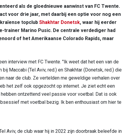
senteerd als de gloednieuwe aanwinst van FC Twente.
ct voor drie jaar, met daarbij een optie voor nog een
ekraïense topclub
Shakhtar Donetsk
, waar hij eerder
trainer Marino Pusic. De centrale verdediger had
yenoord of het Amerikaanse Colorado Rapids, maar
n een interview met FC Twente. "Ik weet dat het een van de
bij Maccabi (Tel Aviv, red.) en Shakhtar (Donetsk, red.) die
en naar de club. Ze vertelden me geweldige verhalen over
k heb het zelf ook opgezocht op internet. Je ziet echt een
 hebben ontzettend veel passie voor voetbal. Dat is ook
obsessief met voetbal bezig. Ik ben enthousiast om hier te
l Aviv, de club waar hij in 2022 zijn doorbraak beleefde in