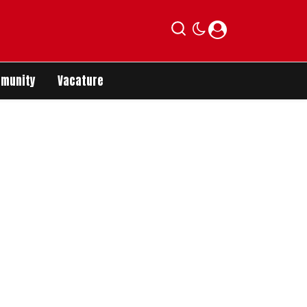
munity
Vacature