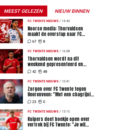
MEEST GELEZEN
NIEUW BINNEN
FC TWENTE NIEUWS
/
14:40
Noorse media: Thorvaldsen
maakt de overstap naar FC
Twente
67
8
FC TWENTE NIEUWS
/
16:08
Thorvaldsen wordt na dit
weekend gepresenteerd en
tekent meerjarig contract bij FC
42
48
Twente
FC TWENTE NIEUWS
/
10:41
Zorgen over FC Twente tegen
Heerenveen: "Met een chagrijnig
gevoel richting Slowakije"
23
0
FC TWENTE NIEUWS
/
13:15
Kuipers doet boekje open over
vertrek bij FC Twente: "Je wil