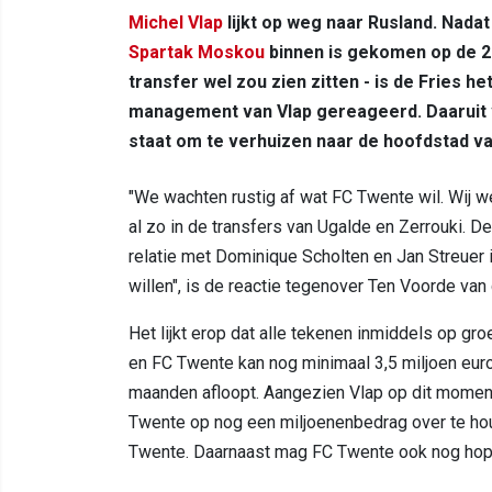
Michel Vlap
lijkt op weg naar Rusland. Nad
Spartak Moskou
binnen is gekomen op de 28
transfer wel zou zien zitten - is de Fries 
management van Vlap gereageerd. Daaruit v
staat om te verhuizen naar de hoofdstad va
"We wachten rustig af wat FC Twente wil. Wij w
al zo in de transfers van Ugalde en Zerrouki. D
relatie met Dominique Scholten en Jan Streuer i
willen", is de reactie tegenover Ten Voorde van
Het lijkt erop dat alle tekenen inmiddels op gro
en FC Twente kan nog minimaal 3,5 miljoen euro
maanden afloopt. Aangezien Vlap op dit moment 
Twente op nog een miljoenenbedrag over te houd
Twente. Daarnaast mag FC Twente ook nog hope