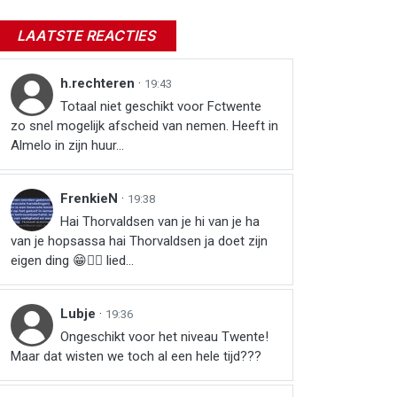
LAATSTE REACTIES
h.rechteren
·
19:43
Totaal niet geschikt voor Fctwente
zo snel mogelijk afscheid van nemen. Heeft in
Almelo in zijn huur...
FrenkieN
·
19:38
Hai Thorvaldsen van je hi van je ha
van je hopsassa hai Thorvaldsen ja doet zijn
eigen ding 😁👍🏻 lied...
Lubje
·
19:36
Ongeschikt voor het niveau Twente!
Maar dat wisten we toch al een hele tijd???