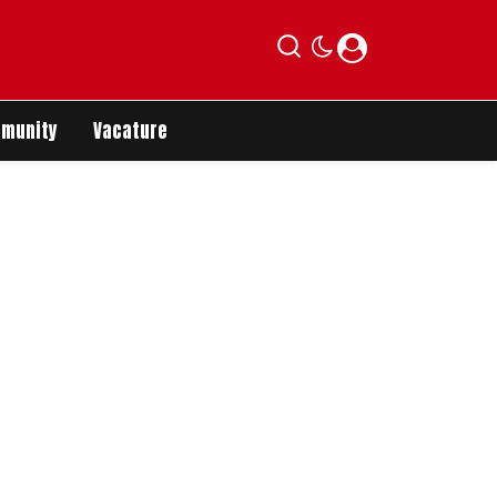
munity
Vacature