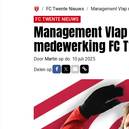
FC Twente Nieuws
Management Vlap 
FC TWENTE NIEUWS
Management Vlap 
medewerking FC 
Door
Martin
op
do. 10 juli 2025
Delen op Facebook
Delen op Twitter
Delen via Mail
Delen via link
Delen op