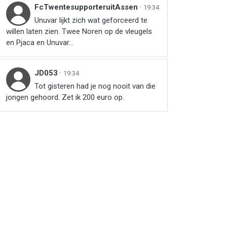
FcTwentesupporteruitAssen
·
19:34
Unuvar lijkt zich wat geforceerd te
willen laten zien. Twee Noren op de vleugels
en Pjaca en Unuvar...
JD053
·
19:34
Tot gisteren had je nog nooit van die
jongen gehoord. Zet ik 200 euro op.
r
ail
link