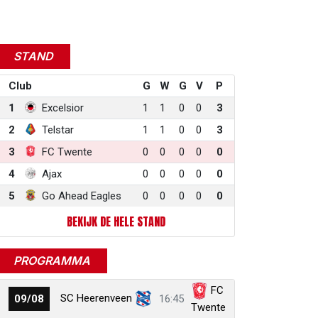
STAND
Club
G
W
G
V
P
1
Excelsior
1
1
0
0
3
2
Telstar
1
1
0
0
3
3
FC Twente
0
0
0
0
0
4
Ajax
0
0
0
0
0
5
Go Ahead Eagles
0
0
0
0
0
BEKIJK DE HELE STAND
PROGRAMMA
FC
SC Heerenveen
09/08
16:45
Twente