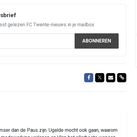
wsbrief
est gelezen FC Twente-nieuws in je mailbox.
ABONNEREN
Delen op Facebook
Delen op Twitte
Delen via M
Delen 
oomser dan de Paus zijn. Ugalde mocht ook gaan, waarom