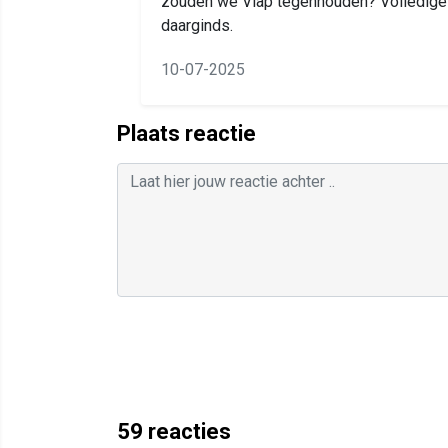
zouden we Vlap tegenhouden? Volledige
daarginds.
10-07-2025
Plaats reactie
59
reacties