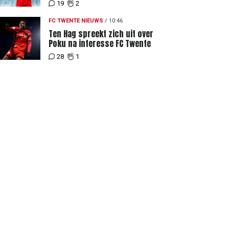
ergens heen waar mensen je
19
2
waarderen"
FC TWENTE NIEUWS
/
10:46
Ten Hag spreekt zich uit over
Poku na interesse FC Twente
28
1