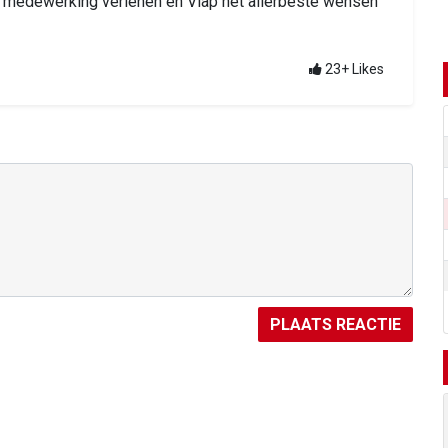
 medewerking verlenen en Vlap het allerbeste wensen
23+
Likes
PLAATS REACTIE