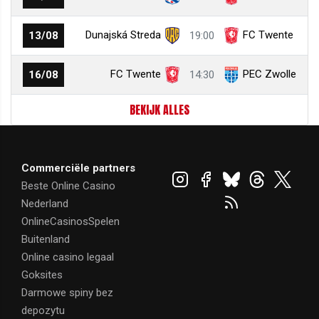
Dunajská Streda
FC Twente
13/08
19:00
FC Twente
PEC Zwolle
16/08
14:30
BEKIJK ALLES
Commerciële partners
Beste Online Casino
Nederland
OnlineCasinosSpelen
Buitenland
Online casino legaal
Goksites
Darmowe spiny bez
depozytu