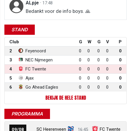
ALpje
·
17:48
Bedankt voor de info boys. 🙏
STAND
Club
G
W
G
V
P
2
Feyenoord
0
0
0
0
0
3
NEC Nijmegen
0
0
0
0
0
4
FC Twente
0
0
0
0
0
5
Ajax
0
0
0
0
0
6
Go Ahead Eagles
0
0
0
0
0
BEKIJK DE HELE STAND
PROGRAMMA
SC Heerenveen
FC Twente
09/08
16:45