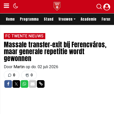
Home
Programma
Stand
Vrouwen
Academie
Forum
FC TWENTE NIEUWS
Massale transfer-exit bij Ferencváros,
maar generale repetitie wordt
gewonnen
Door
Martin
op
do. 02 juli 2026
0
0
Delen op Facebook
Delen op Twitter
Delen op Whatsapp
Delen via Mail
Delen via link