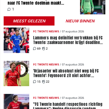
naar FC Twente: doelman maakt
verrassende keuze
1
MEEST GELEZEN
NIEUW BINNEN
FC TWENTE NIEUWS
/
07 augustus 2026
Lammers mag definitief vertrekken bij FC
Twente: zaakwaarnemer krijgt deadline
vanwege komst vervanger
69
2
FC TWENTE NIEUWS
/
07 augustus 2026
'Orjasaeter wil absoluut niet weg bij FC
Twente': Feyenoord zit niet achter
recordbod
15
22
FC TWENTE NIEUWS
/
07 augustus 2026
"FC Twente handelt respectloos richting
Lammers": Hevige discussie rondom