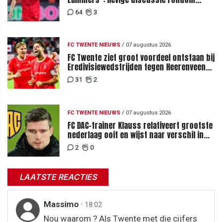
degradatie tot derde spits
64
3
FC TWENTE NIEUWS
/
07 augustus 2026
FC Twente ziet groot voordeel ontstaan bij
Eredivisiewedstrijden tegen Heerenveen
en PEC Zwolle
31
2
FC TWENTE NIEUWS
/
07 augustus 2026
FC DAC-trainer Klauss relativeert grootste
nederlaag ooit en wijst naar verschil in
selectiewaarden
2
0
LAATSTE REACTIES
Massimo
·
18:02
Nou waarom ? Als Twente met die cijfers