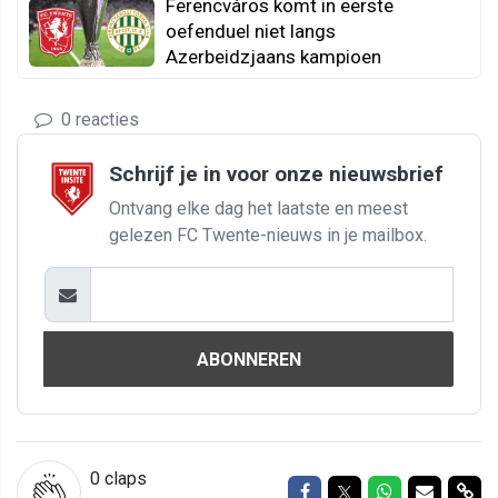
Ferencváros komt in eerste
oefenduel niet langs
Azerbeidzjaans kampioen
0 reacties
Schrijf je in voor onze nieuwsbrief
Ontvang elke dag het laatste en meest
gelezen FC Twente-nieuws in je mailbox.
ABONNEREN
0
claps
Delen op Facebook
Delen op Twitter
Delen op Wh
Delen vi
Del