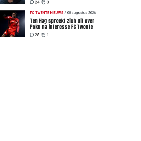
gevoel richting Slowakije"
24
0
FC TWENTE NIEUWS
/
08 augustus 2026
Ten Hag spreekt zich uit over
Poku na interesse FC Twente
28
1