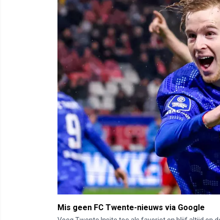
Mis geen FC Twente-nieuws via Google
Voeg Twente Insite toe als favoriet en blijf altijd o