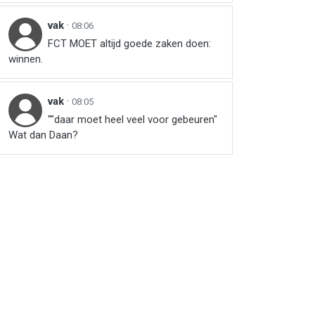
vak
·
08:06
FCT MOET altijd goede zaken doen:
winnen.
vak
·
08:05
""daar moet heel veel voor gebeuren"
Wat dan Daan?