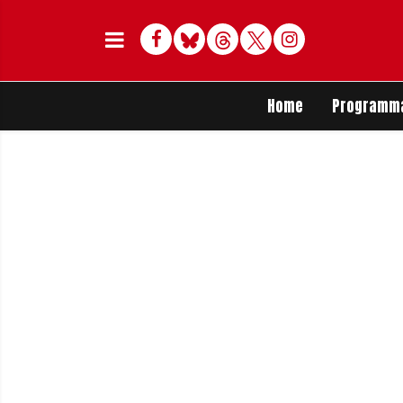
Facebook
Bluesky
Threads
Twitter
Delen op Whats
Home
Programm