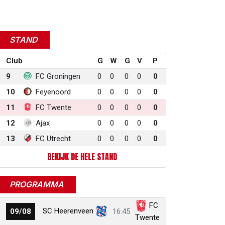
STAND
Club
G
W
G
V
P
9
FC Groningen
0
0
0
0
0
10
Feyenoord
0
0
0
0
0
11
FC Twente
0
0
0
0
0
12
Ajax
0
0
0
0
0
13
FC Utrecht
0
0
0
0
0
BEKIJK DE HELE STAND
PROGRAMMA
FC
SC Heerenveen
09/08
16:45
Twente