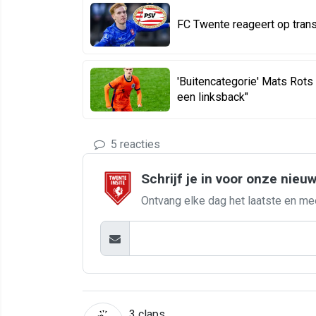
FC Twente reageert op tran
'Buitencategorie' Mats Rots
een linksback"
5 reacties
Schrijf je in voor onze nieu
Ontvang elke dag het laatste en me
3
claps