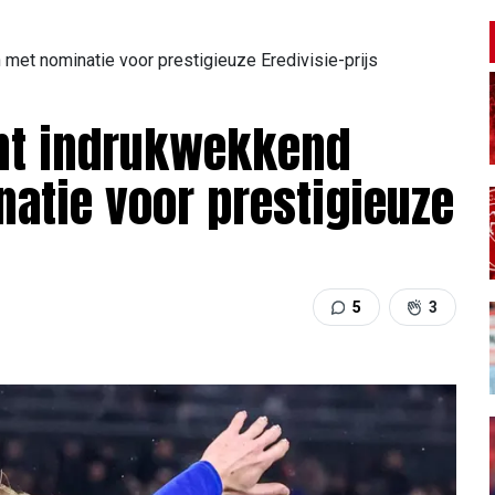
et nominatie voor prestigieuze Eredivisie-prijs
nt indrukwekkend
atie voor prestigieuze
5
3