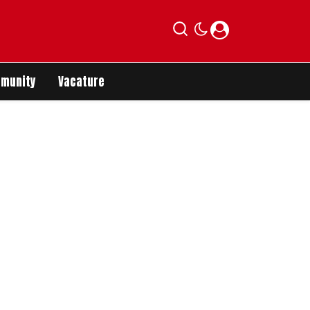
munity
Vacature