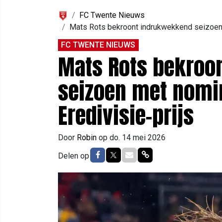
FC Twente Nieuws
Mats Rots bekroont indrukwekkend seizoen m
FC TWENTE NIEUWS
Mats Rots bekroo
seizoen met nomin
Eredivisie-prijs
Door
Robin
op
do. 14 mei 2026
Delen op Facebook
Delen op Twitter
Delen via Mail
Delen via link
Delen op