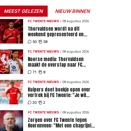
MEEST GELEZEN
NIEUW BINNEN
FC TWENTE NIEUWS
/
08 augustus 2026
Thorvaldsen wordt na dit
weekend gepresenteerd en
tekent meerjarig contract bij FC
50
58
Twente
FC TWENTE NIEUWS
/
08 augustus 2026
Noorse media: Thorvaldsen
maakt de overstap naar FC
Twente
71
8
FC TWENTE NIEUWS
/
08 augustus 2026
Kuipers doet boekje open over
vertrek bij FC Twente: "Je wil
ergens heen waar mensen je
20
2
waarderen"
FC TWENTE NIEUWS
/
08 augustus 2026
Zorgen over FC Twente tegen
Heerenveen: "Met een chagrijnig