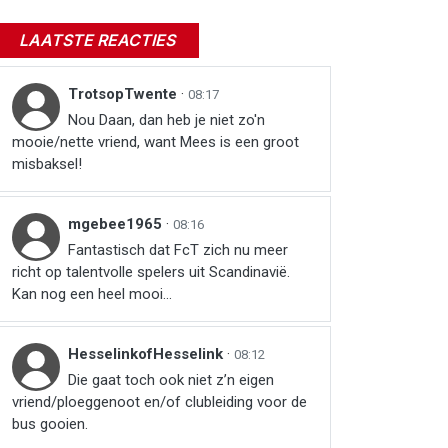
LAATSTE REACTIES
TrotsopTwente
·
08:17
Nou Daan, dan heb je niet zo'n
mooie/nette vriend, want Mees is een groot
misbaksel!
mgebee1965
·
08:16
Fantastisch dat FcT zich nu meer
richt op talentvolle spelers uit Scandinavië.
Kan nog een heel mooi...
HesselinkofHesselink
·
08:12
Die gaat toch ook niet z’n eigen
vriend/ploeggenoot en/of clubleiding voor de
bus gooien.