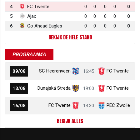
4
FC Twente
0
0
0
0
0
5
Ajax
0
0
0
0
0
6
Go Ahead Eagles
0
0
0
0
0
BEKIJK DE HELE STAND
PROGRAMMA
SC Heerenveen
FC Twente
09/08
16:45
Dunajská Streda
FC Twente
13/08
19:00
FC Twente
PEC Zwolle
16/08
14:30
BEKIJK ALLES