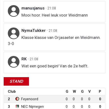
manusjanus
·
21:08
Mooi hoor. Heel leuk voor Weidmann
NymaTukker
·
21:08
Klasse klasse van Orjasaeter en Weidmann.
3-0
RK
·
21:08
Wat een goed begin! Van de 2e helft.
STAND
Club
G
W
G
V
P
2
Feyenoord
0
0
0
0
0
3
NEC Nijmegen
0
0
0
0
0