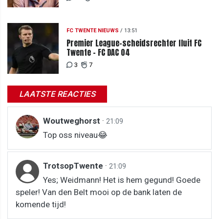
FC TWENTE NIEUWS
/
13:51
Premier League-scheidsrechter fluit FC
Twente - FC DAC 04
3
7
LAATSTE REACTIES
Woutweghorst
·
21:09
Top oss niveau😂
TrotsopTwente
·
21:09
Yes; Weidmann! Het is hem gegund! Goede
speler! Van den Belt mooi op de bank laten de
komende tijd!