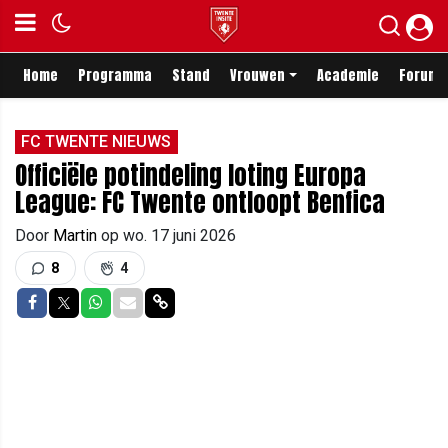
Home
Programma
Stand
Vrouwen
Academie
Forum
FC TWENTE NIEUWS
Officiële potindeling loting Europa
League: FC Twente ontloopt Benfica
Door
Martin
op
wo. 17 juni 2026
8
4
Delen op Facebook
Delen op Twitter
Delen op Whatsapp
Delen via Mail
Delen via link