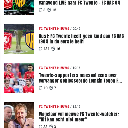
vanavond LIVE naar FC Twente - FC DAC 04
3
15
FC TWENTE NIEUWS
/
20:49
Rust: FC Twente heeft geen kind aan FC DAC
1904 in de eerste helft
131
16
FC TWENTE NIEUWS
/
10:16
Twente-supporters massaal eens over
vervanger geblesseerde Lemkin tegen FC
DAC 04
10
7
FC TWENTE NIEUWS
/
12:19
Wagelaar wil nieuwe FC Twente-watcher:
"Dit kan echt niet meer"
33
3