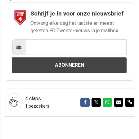
Schrijf je in voor onze nieuwsbrief
Ontvang elke dag het laatste en meest
gelezen FC Twente-nieuws in je mailbox.
ABONNEREN
4
claps
Delen op Facebook
Delen op Twitter
Delen op Wh
Delen vi
Del
1 bezoekers