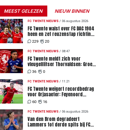
MEEST GELEZEN
NIEUW BINNEN
FC TWENTE NIEUWS
/
06 augustus 2026
FC Twente walst over FC DAC 1904
heen en zet reuzenstap richting
de play-offs
229
20
FC TWENTE NIEUWS
/
08:47
FC Twente meldt zich voor
vleugelflitser Thorvaldsen: Groen
licht voor miljoenenbod
36
0
FC TWENTE NIEUWS
/
11:21
FC Twente weigert recordbedrag
voor Orjasaeter: Feyenoord
genoemd na megabod
60
16
FC TWENTE NIEUWS
/
06 augustus 2026
Van den Brom degradeert
Lammers tot derde spits bij FC