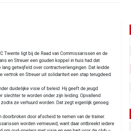
 FC Twente ligt bij de Raad van Commissarissen en de
Jans en Streuer een gouden koppel in huis had dat
lang getwijfeld over contractverlengingen. Dat leidde
e vertrok en Streuer uit solidariteit een stap terugdeed.
er duidelijke visie of beleid. Hij geeft de jeugd
r slechter te worden onder zijn leiding. Opvallend
zodra ze verhuurd worden. Dat zegt eigenlijk genoeg.
n doorbroken door afscheid te nemen van de trainer.
arissen worden vernieuwd, want daar ontbreekt iedere
jd om oud-spelers met visie en een hart voor de club –