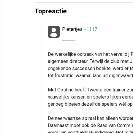
Topreactie
Pietertjes
+1117
⸻
De werkelijke oorzaak van het verval bij
algemeen directeur. Terwijl de club met 
ongekende successen boekte, werd er te 
tot frustratie, waarna Jans uit eigenwaard
Met Oosting heeft Twente een trainer zond
nauwelijks kansen en spelers lijken eerde
genoeg bloeien dezelfde spelers wél op 
De neerwaartse spiraal kan alleen worde
Daarnaast moet ook de Raad van Commiss
vorm van voetbaldeskundigheid. Het is ti