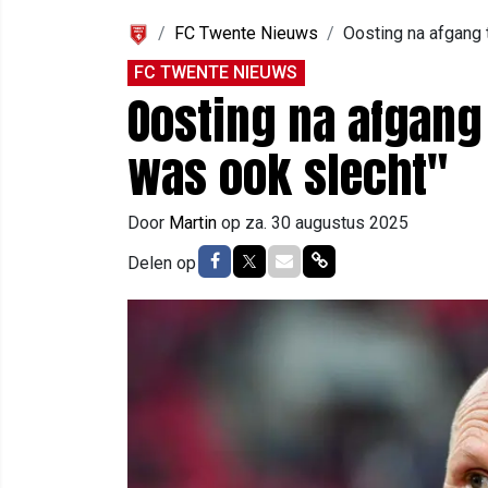
FC Twente Nieuws
Oosting na afgang 
FC TWENTE NIEUWS
Oosting na afgang 
was ook slecht"
Door
Martin
op
za. 30 augustus 2025
Delen op Facebook
Delen op Twitter
Delen via Mail
Delen via link
Delen op