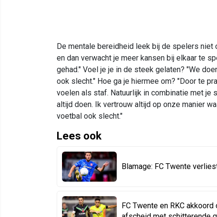
De mentale bereidheid leek bij de spelers niet o
en dan verwacht je meer kansen bij elkaar te s
gehad." Voel je je in de steek gelaten? "We doe
ook slecht." Hoe ga je hiermee om? "Door te prat
voelen als staf. Natuurlijk in combinatie met j
altijd doen. Ik vertrouw altijd op onze manier 
voetbal ook slecht."
Lees ook
Blamage: FC Twente verliest 
FC Twente en RKC akkoord 
afscheid met schitterende g