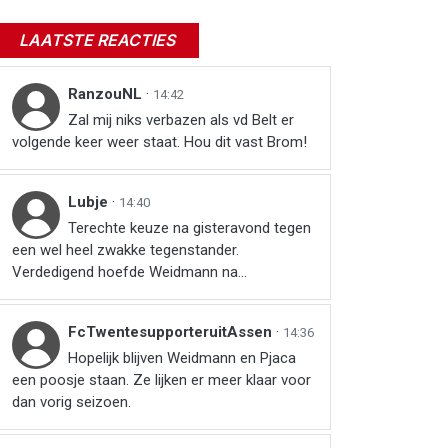
LAATSTE REACTIES
RanzouNL
·
14:42
Zal mij niks verbazen als vd Belt er
volgende keer weer staat. Hou dit vast Brom!
Lubje
·
14:40
Terechte keuze na gisteravond tegen
een wel heel zwakke tegenstander.
Verdedigend hoefde Weidmann na...
FcTwentesupporteruitAssen
·
14:36
Hopelijk blijven Weidmann en Pjaca
een poosje staan. Ze lijken er meer klaar voor
dan vorig seizoen.