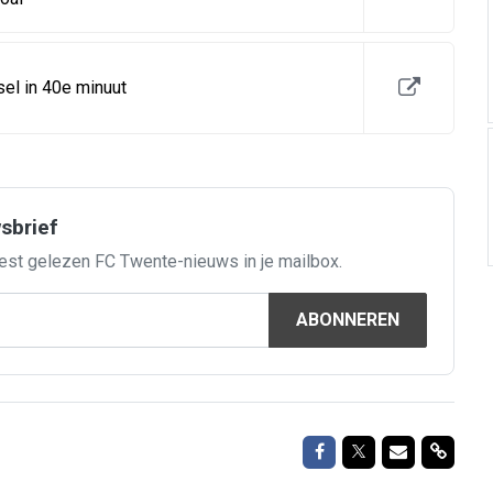
sel in 40e minuut
wsbrief
est gelezen FC Twente-nieuws in je mailbox.
ABONNEREN
Delen op Facebook
Delen op Twitte
Delen via M
Delen 