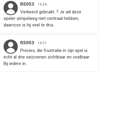
RS053
·
14:34
Verkeerd gebruikt..? Je wil deze
speler simpelweg niet centraal hebben,
daarvoor is hij veel te drui...
RS053
·
14:31
Precies, die frustratie in zijn spel is
echt al drie seizoenen zichtbaar en voelbaar:
Bij iedere in...
r
ail
link