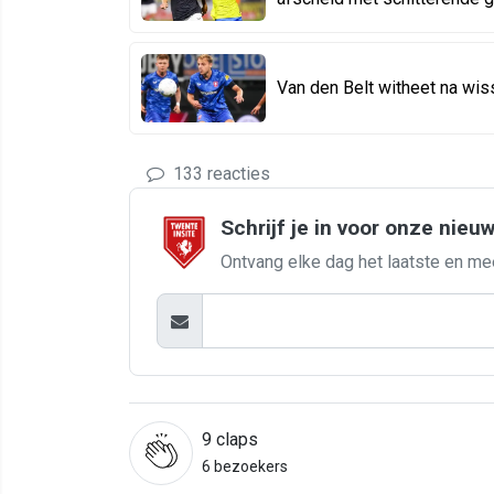
Van den Belt witheet na wis
133 reacties
Schrijf je in voor onze nieu
Ontvang elke dag het laatste en me
9
claps
6 bezoekers