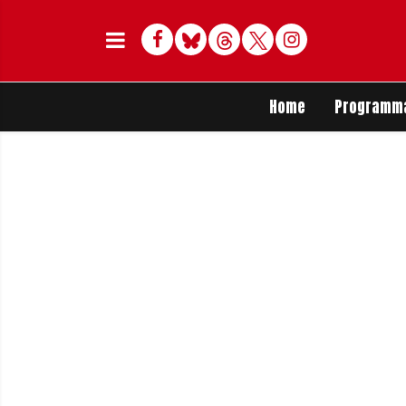
Facebook
Bluesky
Threads
Twitter
Delen op Whats
Home
Programm