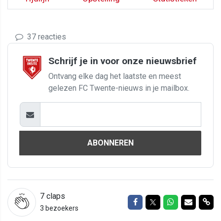
37 reacties
Schrijf je in voor onze nieuwsbrief
Ontvang elke dag het laatste en meest
gelezen FC Twente-nieuws in je mailbox.
ABONNEREN
7
claps
Delen op Facebook
Delen op Twitter
Delen op Wh
Delen vi
Del
3 bezoekers