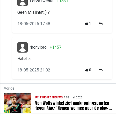
ForzaTwente
+1837
Geen Mislintat ;) ?
18-05-2025 17:48
1
rhonylpro
+1457
Hahaha
18-05-2025 21:02
0
Vorige
FC TWENTE NIEUWS
/
18 mei 2025
Van Wolfswinkel ziet aanknopingspunten
tegen Ajax: "Nemen we mee naar de play-
offs"
20