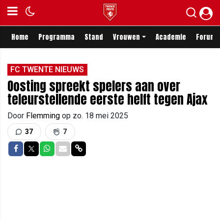
Home
Programma
Stand
Vrouwen
Academie
Forum
FC TWENTE NIEUWS
Oosting spreekt spelers aan over
teleurstellende eerste helft tegen Ajax
Door
Flemming
op
zo. 18 mei 2025
37
7
Delen op Facebook
Delen op Twitter
Delen op Whatsapp
Delen via Mail
Delen via link