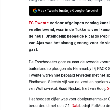
Maak Twente Insite je Google-favoriet
FC Twente
verloor afgelopen zondag kansl
veelbelovend, waarin de Tukkers veel kans
de neus. Uiteindelijk bepaalde Ricardo Pepi
van Ajax was het alsnog genoeg voor de vi
gaat.
De Enschedeërs gaan nu naar de tweede voorro
buitenlandse ploegen als Hammarby IF, PAOK Sal
Twente waren niet bepaald tevreden met het sp
Eindhoven. Slechts vijf van de zestien speler
van Wolfswinkel, Ruud Nijstad, Bart van Rooij,
S
Het hoogste cijfer was voor doelpuntenmaker O
beoordeeld met een 7,1.
Data
bedrijf FotMob dee