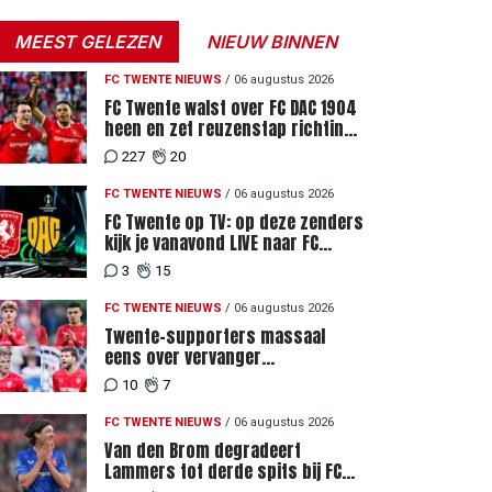
MEEST GELEZEN
NIEUW BINNEN
FC TWENTE NIEUWS
/
06 augustus 2026
FC Twente walst over FC DAC 1904
heen en zet reuzenstap richting
de play-offs
227
20
FC TWENTE NIEUWS
/
06 augustus 2026
FC Twente op TV: op deze zenders
kijk je vanavond LIVE naar FC
Twente - FC DAC 04
3
15
FC TWENTE NIEUWS
/
06 augustus 2026
Twente-supporters massaal
eens over vervanger
geblesseerde Lemkin tegen FC
10
7
DAC 04
FC TWENTE NIEUWS
/
06 augustus 2026
Van den Brom degradeert
Lammers tot derde spits bij FC