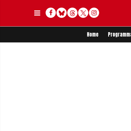
Facebook
Bluesky
Threads
Twitter
Delen op Whats
Home
Programm