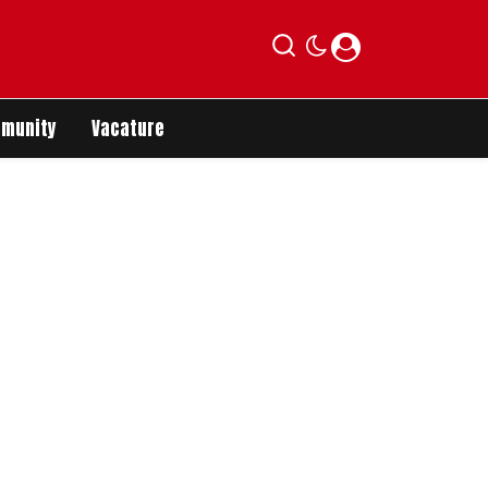
munity
Vacature