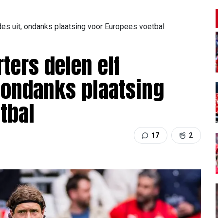
des uit, ondanks plaatsing voor Europees voetbal
ters delen elf
 ondanks plaatsing
tbal
17
2