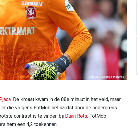
Pjaca
. De Kroaat kwam in de 88e minuut in het veld, maar
 speler die volgens FotMob het hardst door de ondergrens
tste contrast is te vinden bij
Daan Rots
. FotMob
ers hem een 4,2 toekennen.