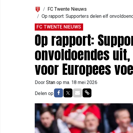
FC Twente Nieuws
Op rapport: Supporters delen elf onvoldoen
FC TWENTE NIEUWS
Op rapport: Suppor
onvoldoendes uit,
voor Europees voe
Door
Stan
op
ma. 18 mei 2026
Delen op Facebook
Delen op Twitter
Delen via Mail
Delen via link
Delen op