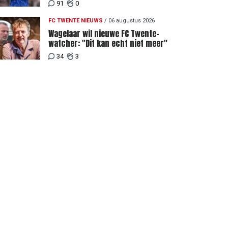
Twente
91
0
FC TWENTE NIEUWS
/
06 augustus 2026
Wagelaar wil nieuwe FC Twente-
watcher: "Dit kan echt niet meer"
34
3