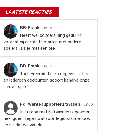
LAATSTE REACTIES
BB-Frank
·
08:16
Heeft wel donders lang geduurd
voordat hij durfde te starten met andere
spelers...als je met een bre...
BB-Frank
·
08:10
Toch vreemd dat zo ongeveer alles
en iedereen doelpunten scoort behalve onze
'eerste spits'...
FcTwentesupporteruitAssen
·
08:09
In Europa met 6-0.winnen is gewoon
heel goed. Tegen wat voor tegenstander ook.
En blij dat we van da...