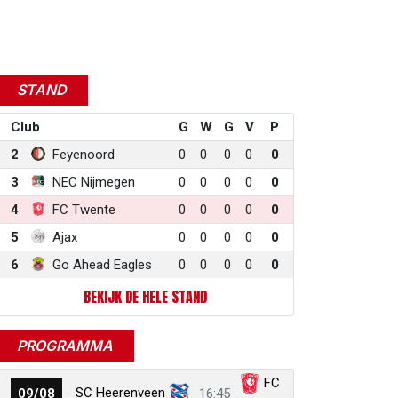
STAND
Club
G
W
G
V
P
2
Feyenoord
0
0
0
0
0
3
NEC Nijmegen
0
0
0
0
0
4
FC Twente
0
0
0
0
0
5
Ajax
0
0
0
0
0
6
Go Ahead Eagles
0
0
0
0
0
BEKIJK DE HELE STAND
PROGRAMMA
FC
SC Heerenveen
09/08
16:45