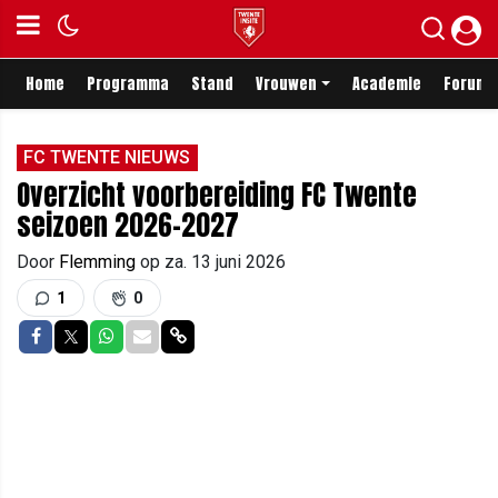
Home
Programma
Stand
Vrouwen
Academie
Forum
FC TWENTE NIEUWS
Overzicht voorbereiding FC Twente
seizoen 2026-2027
Door
Flemming
op
za. 13 juni 2026
1
0
Delen op Facebook
Delen op Twitter
Delen op Whatsapp
Delen via Mail
Delen via link