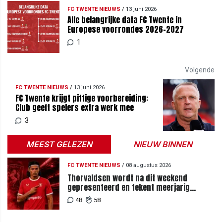
FC TWENTE NIEUWS
/
13 juni 2026
Alle belangrijke data FC Twente in
Europese voorrondes 2026-2027
1
Volgende
FC TWENTE NIEUWS
/
13 juni 2026
FC Twente krijgt pittige voorbereiding:
Club geeft spelers extra werk mee
3
MEEST GELEZEN
NIEUW BINNEN
FC TWENTE NIEUWS
/
08 augustus 2026
Thorvaldsen wordt na dit weekend
gepresenteerd en tekent meerjarig
contract bij FC Twente
48
58