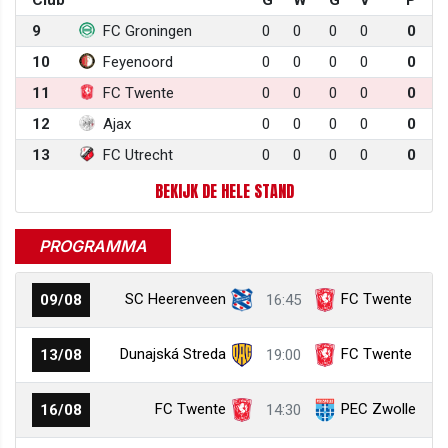
9
FC Groningen
0
0
0
0
0
10
Feyenoord
0
0
0
0
0
11
FC Twente
0
0
0
0
0
12
Ajax
0
0
0
0
0
13
FC Utrecht
0
0
0
0
0
BEKIJK DE HELE STAND
PROGRAMMA
SC Heerenveen
FC Twente
09/08
16:45
Dunajská Streda
FC Twente
13/08
19:00
FC Twente
PEC Zwolle
16/08
14:30