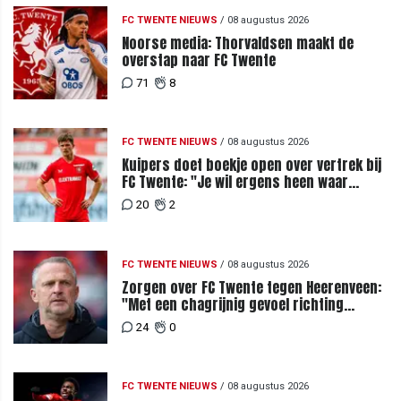
FC TWENTE NIEUWS
/
08 augustus 2026
Noorse media: Thorvaldsen maakt de
overstap naar FC Twente
71
8
FC TWENTE NIEUWS
/
08 augustus 2026
Kuipers doet boekje open over vertrek bij
FC Twente: "Je wil ergens heen waar
mensen je waarderen"
20
2
FC TWENTE NIEUWS
/
08 augustus 2026
Zorgen over FC Twente tegen Heerenveen:
"Met een chagrijnig gevoel richting
Slowakije"
24
0
FC TWENTE NIEUWS
/
08 augustus 2026