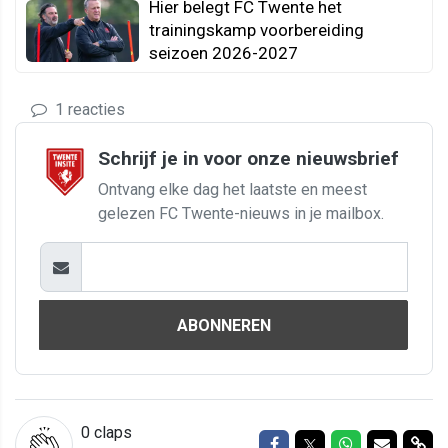
Hier belegt FC Twente het
trainingskamp voorbereiding
seizoen 2026-2027
1 reacties
Schrijf je in voor onze nieuwsbrief
Ontvang elke dag het laatste en meest
gelezen FC Twente-nieuws in je mailbox.
ABONNEREN
0
claps
Delen op Facebook
Delen op Twitter
Delen op Wh
Delen vi
Del