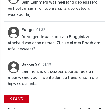
Sam Lammers was heel lang geblesseerd
en heeft maar af en toe als spits gepresteerd
waarvoor hij in...
Fuego
·
01:32
De volgende aankoop van Bruggink ze
afscheid van gaan nemen. Zijn ze al met Booth om
tafel geweest?
Bakker57
·
01:19
Lammers is dit seizoen sportief gezien
meer waard voor Twente dan de transfersom die
hij waarschijnl...
STAND
Club
G
W
G
V
P