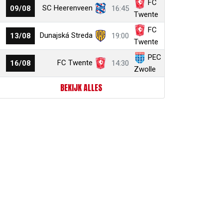
FC
SC Heerenveen
09/08
16:45
Twente
FC
Dunajská Streda
13/08
19:00
Twente
PEC
FC Twente
16/08
14:30
Zwolle
r
ail
link
BEKIJK ALLES