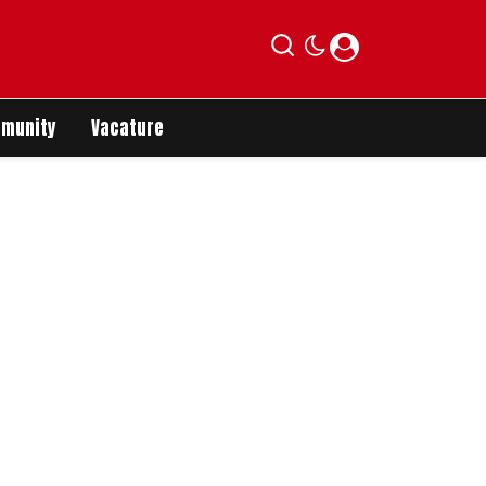
munity
Vacature