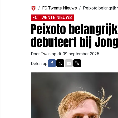
FC Twente Nieuws
Peixoto belangrijk 
FC TWENTE NIEUWS
Peixoto belangrijk
debuteert bij Jong
Door
Twan
op
di. 09 september 2025
Delen op Facebook
Delen op Twitter
Delen via Mail
Delen via link
Delen op