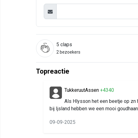
5
claps
2 bezoekers
Topreactie
TukkeruutAssen
+4340
Als Hlysson het een beetje op zn h
bij Ijsland hebben we een mooi goudhaan
09-09-2025