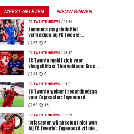
MEEST GELEZEN
NIEUW BINNEN
FC TWENTE NIEUWS
/
13:54
Lammers mag definitief
vertrekken bij FC Twente:
zaakwaarnemer krijgt deadline
57
2
vanwege komst vervanger
FC TWENTE NIEUWS
/
08:47
FC Twente meldt zich voor
vleugelflitser Thorvaldsen: Groen
licht voor miljoenenbod
41
0
FC TWENTE NIEUWS
/
11:21
FC Twente weigert recordbedrag
voor Orjasaeter: Feyenoord
genoemd na megabod
62
16
FC TWENTE NIEUWS
/
13:29
'Orjasaeter wil absoluut niet weg
bij FC Twente': Feyenoord zit niet