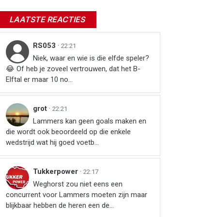
LAATSTE REACTIES
RS053
·
22:21
Niek, waar en wie is die elfde speler?
😂 Of heb je zoveel vertrouwen, dat het B-
Elftal er maar 10 no...
grot
·
22:21
Lammers kan geen goals maken en
die wordt ook beoordeeld op die enkele
wedstrijd wat hij goed voetb...
Tukkerpower
·
22:17
Weghorst zou niet eens een
concurrent voor Lammers moeten zijn maar
blijkbaar hebben de heren een de...