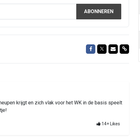
ABONNEREN
Delen op Facebook
Delen op Twitte
Delen via M
Delen 
eupen krijgt en zich vlak voor het WK in de basis speelt
tje!
14+
Likes