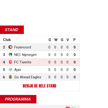
STAND
Club
G
W
G
V
P
2
Feyenoord
0
0
0
0
0
3
NEC Nijmegen
0
0
0
0
0
4
FC Twente
0
0
0
0
0
5
Ajax
0
0
0
0
0
6
Go Ahead Eagles
0
0
0
0
0
BEKIJK DE HELE STAND
PROGRAMMA