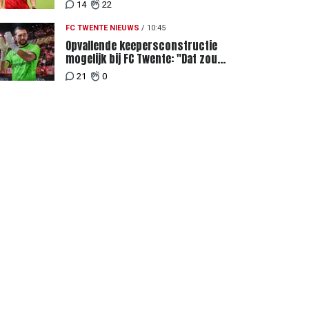
achter recordbod
14
22
FC TWENTE NIEUWS
/
10:45
Opvallende keepersconstructie
mogelijk bij FC Twente: "Dat zou
eigenlijk best kunnen"
21
0