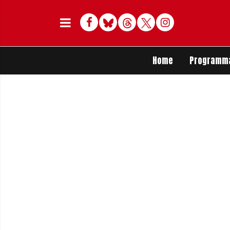
Facebook
Bluesky
Threads
Twitter
Delen op Whats
Home
Programm