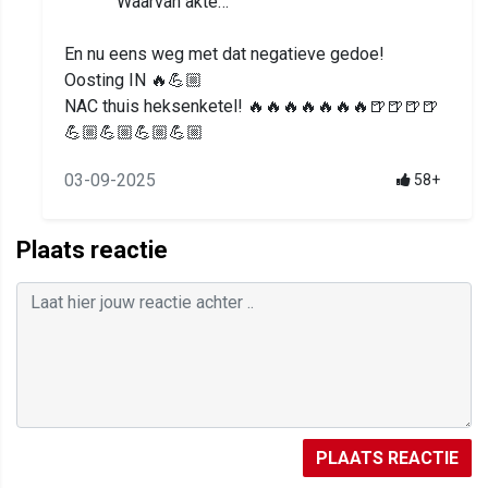
Waarvan akte…
En nu eens weg met dat negatieve gedoe!
Oosting IN 🔥💪🏼
NAC thuis heksenketel! 🔥🔥🔥🔥🔥🔥🔥🍺🍺🍺🍺
💪🏼💪🏼💪🏼💪🏼
03-09-2025
58+
Plaats reactie
PLAATS REACTIE