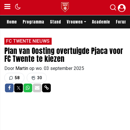
Home
Programma
Stand
Vrouwen
Academie
Forum
FC TWENTE NIEUWS
Plan van Oosting overtuigde Pjaca voor
FC Twente te kiezen
Door
Martin
op
wo. 03 september 2025
58
30
Delen op Facebook
Delen op Twitter
Delen op Whatsapp
Delen via Mail
Delen via link