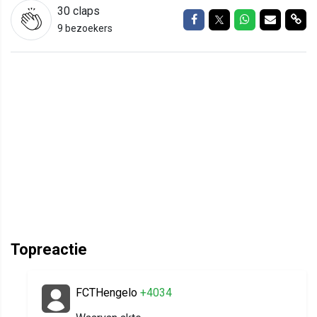
30
claps
Delen op Facebook
Delen op Twitter
Delen op Wh
Delen vi
Del
9 bezoekers
Topreactie
FCTHengelo
+4034