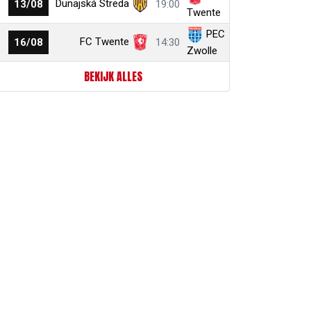
Dunajská Streda
13/08
19:00
Twente
PEC
FC Twente
16/08
14:30
Zwolle
BEKIJK ALLES
r
ail
link