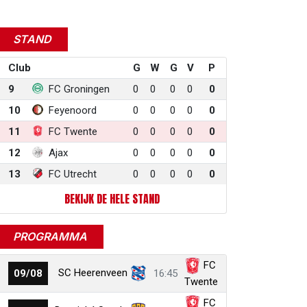
STAND
Club
G
W
G
V
P
9
FC Groningen
0
0
0
0
0
10
Feyenoord
0
0
0
0
0
11
FC Twente
0
0
0
0
0
12
Ajax
0
0
0
0
0
13
FC Utrecht
0
0
0
0
0
BEKIJK DE HELE STAND
PROGRAMMA
FC
SC Heerenveen
09/08
16:45
Twente
FC