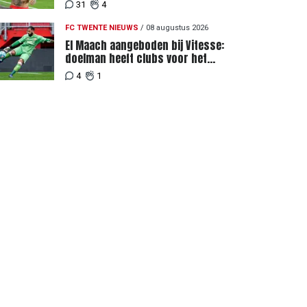
hebben elkaar teleurgesteld"
31
4
FC TWENTE NIEUWS
/
08 augustus 2026
El Maach aangeboden bij Vitesse:
doelman heeft clubs voor het
uitkiezen
4
1