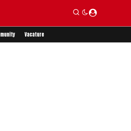
munity
Vacature