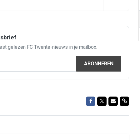
wsbrief
est gelezen FC Twente-nieuws in je mailbox.
ABONNEREN
Delen op Facebook
Delen op Twitte
Delen via M
Delen 