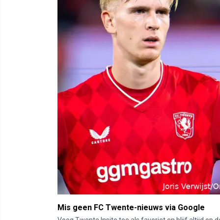
Mis geen FC Twente-nieuws via Google
Voeg Twente Insite toe als favoriet en blijf altijd o