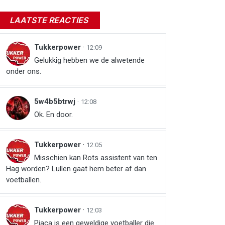
LAATSTE REACTIES
Tukkerpower
·
12:09
Gelukkig hebben we de alwetende
onder ons.
5w4b5btrwj
·
12:08
Ok. En door.
Tukkerpower
·
12:05
Misschien kan Rots assistent van ten
Hag worden? Lullen gaat hem beter af dan
voetballen.
Tukkerpower
·
12:03
Pjaca is een geweldige voetballer die