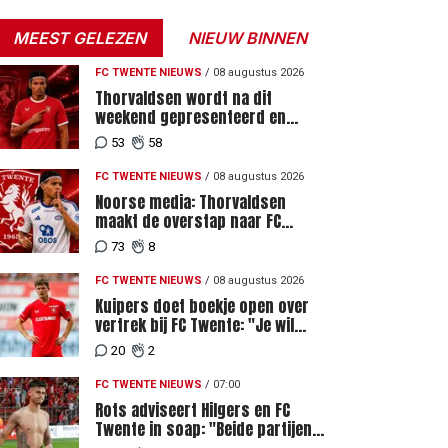
MEEST GELEZEN
NIEUW BINNEN
FC TWENTE NIEUWS
/
08 augustus 2026
Thorvaldsen wordt na dit
weekend gepresenteerd en
tekent meerjarig contract bij FC
53
58
Twente
FC TWENTE NIEUWS
/
08 augustus 2026
Noorse media: Thorvaldsen
maakt de overstap naar FC
Twente
73
8
FC TWENTE NIEUWS
/
08 augustus 2026
Kuipers doet boekje open over
vertrek bij FC Twente: "Je wil
ergens heen waar mensen je
20
2
waarderen"
FC TWENTE NIEUWS
/
07:00
Rots adviseert Hilgers en FC
Twente in soap: "Beide partijen