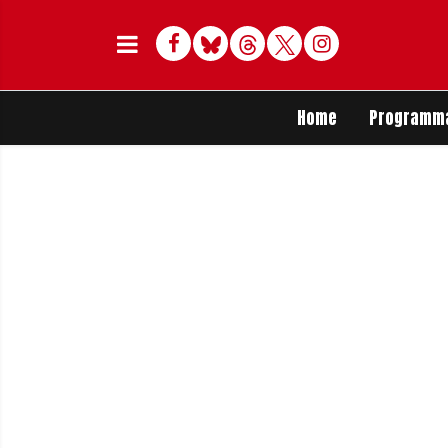
Facebook
Bluesky
Threads
Twitter
Delen op Whats
Home
Programm