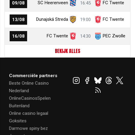
SC Heerenveen
FC Twente
09/08
16:45
Dunajská Streda
FC Twente
13/08
19:00
FC Twente
PEC Zwolle
16/08
14:30
BEKIJK ALLES
Commerciële partners
Beste Online Casino
Nederland
OnlineCasinosSpelen
Buitenland
Online casino legaal
Goksites
Darmowe spiny bez