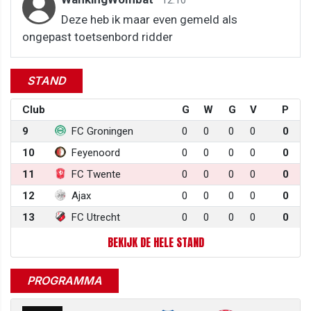
Deze heb ik maar even gemeld als
ongepast toetsenbord ridder
STAND
Club
G
W
G
V
P
9
FC Groningen
0
0
0
0
0
10
Feyenoord
0
0
0
0
0
11
FC Twente
0
0
0
0
0
12
Ajax
0
0
0
0
0
13
FC Utrecht
0
0
0
0
0
BEKIJK DE HELE STAND
PROGRAMMA