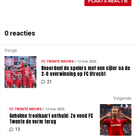
PLAATS REACTIE
0
reacties
Vorige
FC TWENTE NIEUWS
/
12 mei 2025
Beoordeel de spelers met een cijfer na de
2-0 overwinning op FC Utrecht
21
Volgende
FC TWENTE NIEUWS
/
12 mei 2025
Geheime troefkaart onthuld: Zo vond FC
Twente de vorm terug
13