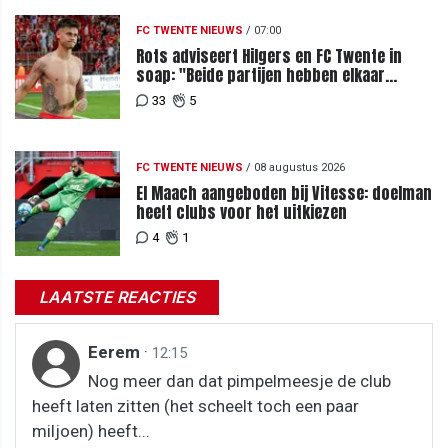
FC TWENTE NIEUWS
/
07:00
Rots adviseert Hilgers en FC Twente in
soap: "Beide partijen hebben elkaar
teleurgesteld"
33
5
FC TWENTE NIEUWS
/
08 augustus 2026
El Maach aangeboden bij Vitesse: doelman
heeft clubs voor het uitkiezen
4
1
LAATSTE REACTIES
Eerem
·
12:15
Nog meer dan dat pimpelmeesje de club
heeft laten zitten (het scheelt toch een paar
miljoen) heeft...