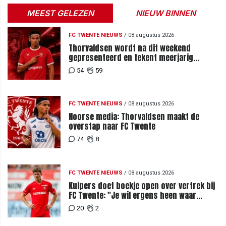
MEEST GELEZEN
NIEUW BINNEN
FC TWENTE NIEUWS
/
08 augustus 2026
Thorvaldsen wordt na dit weekend
gepresenteerd en tekent meerjarig
contract bij FC Twente
54
59
FC TWENTE NIEUWS
/
08 augustus 2026
Noorse media: Thorvaldsen maakt de
overstap naar FC Twente
74
8
FC TWENTE NIEUWS
/
08 augustus 2026
Kuipers doet boekje open over vertrek bij
FC Twente: "Je wil ergens heen waar
mensen je waarderen"
20
2