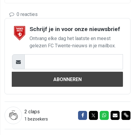
0 reacties
Schrijf je in voor onze nieuwsbrief
Ontvang elke dag het laatste en meest
gelezen FC Twente-nieuws in je mailbox.
ABONNEREN
2
claps
Delen op Facebook
Delen op Twitter
Delen op Wh
Delen vi
Del
1 bezoekers