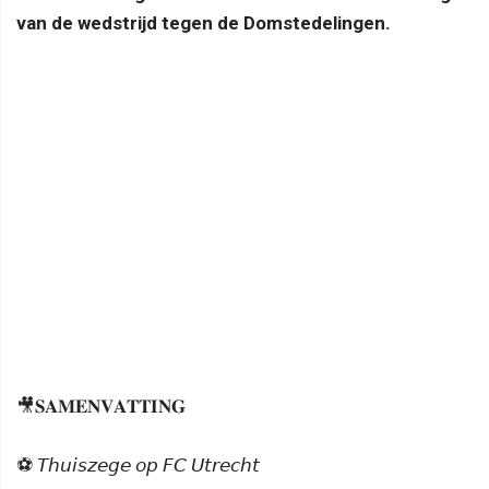
van de wedstrijd tegen de Domstedelingen.
🎥𝐒𝐀𝐌𝐄𝐍𝐕𝐀𝐓𝐓𝐈𝐍𝐆
⚽ 𝘛𝘩𝘶𝘪𝘴𝘻𝘦𝘨𝘦 𝘰𝘱 𝘍𝘊 𝘜𝘵𝘳𝘦𝘤𝘩𝘵