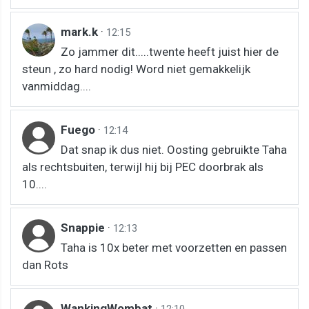
mark.k
·
12:15
Zo jammer dit.....twente heeft juist hier de
steun , zo hard nodig! Word niet gemakkelijk
vanmiddag....
Fuego
·
12:14
Dat snap ik dus niet. Oosting gebruikte Taha
als rechtsbuiten, terwijl hij bij PEC doorbrak als
10....
Snappie
·
12:13
Taha is 10x beter met voorzetten en passen
dan Rots
WankingWombat
·
12:10