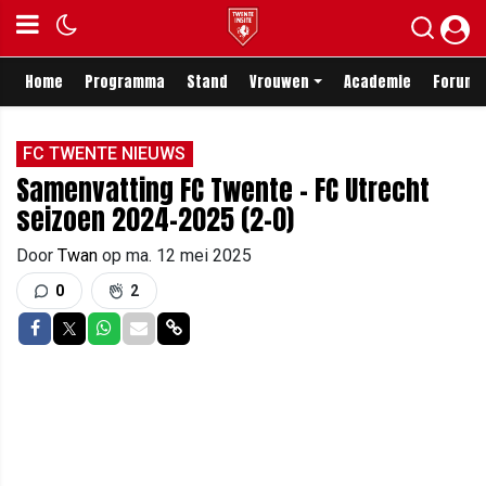
Home
Programma
Stand
Vrouwen
Academie
Forum
FC TWENTE NIEUWS
Samenvatting FC Twente - FC Utrecht
seizoen 2024-2025 (2-0)
Door
Twan
op
ma. 12 mei 2025
0
2
Delen op Facebook
Delen op Twitter
Delen op Whatsapp
Delen via Mail
Delen via link