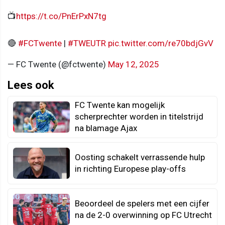
📺
https://t.co/PnErPxN7tg
🔴
#FCTwente
|
#TWEUTR
pic.twitter.com/re70bdjGvV
— FC Twente (@fctwente)
May 12, 2025
Lees ook
FC Twente kan mogelijk
scherprechter worden in titelstrijd
na blamage Ajax
Oosting schakelt verrassende hulp
in richting Europese play-offs
Beoordeel de spelers met een cijfer
na de 2-0 overwinning op FC Utrecht