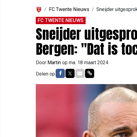
FC Twente Nieuws
Sneijder uitgesprok
FC TWENTE NIEUWS
Sneijder uitgespr
Bergen: "Dat is to
Door
Martin
op
ma. 18 maart 2024
Delen op Facebook
Delen op Twitter
Delen via Mail
Delen via link
Delen op