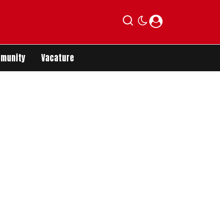
munity
Vacature