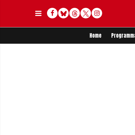
Facebook
Bluesky
Threads
Twitter
Delen op Whats
Home
Programm