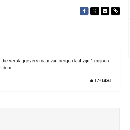
Delen op Facebook
Delen op Twitte
Delen via M
Delen 
die verslaggevers maar van bergen laat zijn 1 miljoen
e duur
17+
Likes