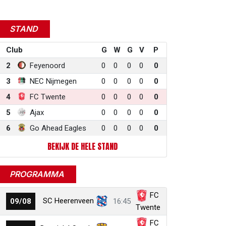
STAND
Club
G
W
G
V
P
2
Feyenoord
0
0
0
0
0
3
NEC Nijmegen
0
0
0
0
0
4
FC Twente
0
0
0
0
0
5
Ajax
0
0
0
0
0
6
Go Ahead Eagles
0
0
0
0
0
BEKIJK DE HELE STAND
PROGRAMMA
FC
SC Heerenveen
09/08
16:45
Twente
FC