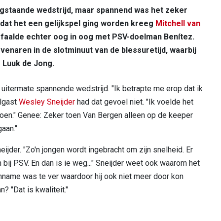
gstaande wedstrijd, maar spannend was het zeker
dat het een gelijkspel ging worden kreeg
Mitchell van
j faalde echter oog in oog met PSV-doelman Benítez.
naren in de slotminuut van de blessuretijd, waarbij
r Luuk de Jong.
uitermate spannende wedstrijd. "Ik betrapte me erop dat ik
elgast
Wesley Sneijder
had dat gevoel niet. "Ik voelde het
ioen." Genee: Zeker toen Van Bergen alleen op de keeper
gaan."
Sneijder. "Zo'n jongen wordt ingebracht om zijn snelheid. Er
bij PSV. En dan is ie weg..." Sneijder weet ook waarom het
anname was te ver waardoor hij ook niet meer door kon
 "Dat is kwaliteit."