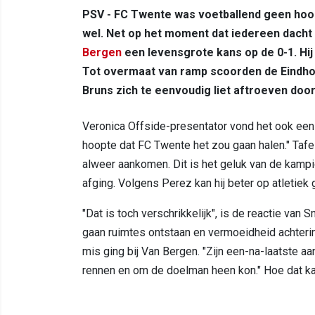
PSV - FC Twente was voetballend geen hoo
wel. Net op het moment dat iedereen dacht 
Bergen
een levensgrote kans op de 0-1. Hi
Tot overmaat van ramp scoorden de Eindhove
Bruns zich te eenvoudig liet aftroeven doo
Veronica Offside-presentator vond het ook een 
hoopte dat FC Twente het zou gaan halen." Taf
alweer aankomen. Dit is het geluk van de kamp
afging. Volgens Perez kan hij beter op atletiek 
"Dat is toch verschrikkelijk", is de reactie van 
gaan ruimtes ontstaan en vermoeidheid achterin 
mis ging bij Van Bergen. "Zijn een-na-laatste a
rennen en om de doelman heen kon." Hoe dat kan?