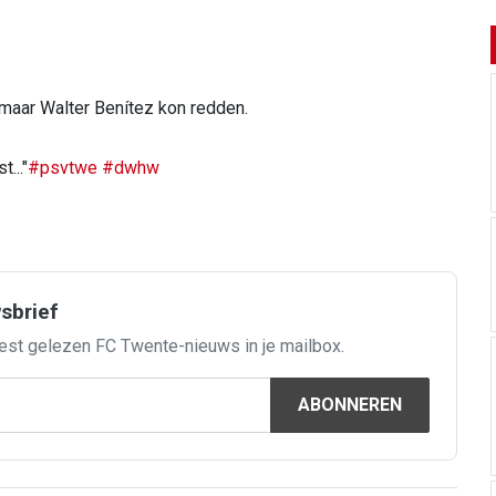
 maar Walter Benítez kon redden.
..."
#psvtwe
#dwhw
wsbrief
est gelezen FC Twente-nieuws in je mailbox.
ABONNEREN