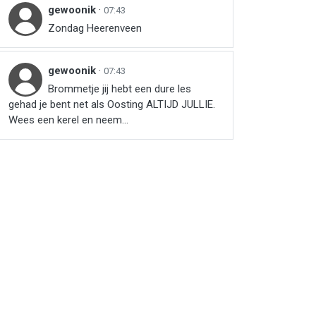
gewoonik
·
07:43
r
ail
link
Zondag Heerenveen
gewoonik
·
07:43
Brommetje jij hebt een dure les
gehad je bent net als Oosting ALTIJD JULLIE.
Wees een kerel en neem...