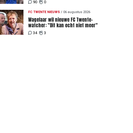
Twente
90
0
FC TWENTE NIEUWS
/
06 augustus 2026
Wagelaar wil nieuwe FC Twente-
watcher: "Dit kan echt niet meer"
34
3