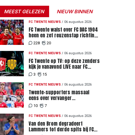
MEEST GELEZEN
NIEUW BINNEN
FC TWENTE NIEUWS
/
06 augustus 2026
FC Twente walst over FC DAC 1904
heen en zet reuzenstap richting
de play-offs
228
20
FC TWENTE NIEUWS
/
06 augustus 2026
FC Twente op TV: op deze zenders
kijk je vanavond LIVE naar FC
Twente - FC DAC 04
3
15
FC TWENTE NIEUWS
/
06 augustus 2026
Twente-supporters massaal
eens over vervanger
geblesseerde Lemkin tegen FC
10
7
DAC 04
FC TWENTE NIEUWS
/
06 augustus 2026
Van den Brom degradeert
Lammers tot derde spits bij FC