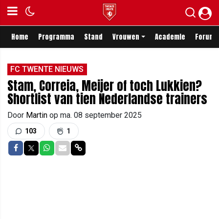
Home
Programma
Stand
Vrouwen
Academie
Forum
FC TWENTE NIEUWS
Stam, Correia, Meijer of toch Lukkien?
Shortlist van tien Nederlandse trainers
Door
Martin
op
ma. 08 september 2025
103
1
Delen op Facebook
Delen op Twitter
Delen op Whatsapp
Delen via Mail
Delen via link