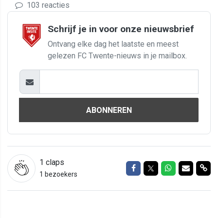
103 reacties
Schrijf je in voor onze nieuwsbrief
Ontvang elke dag het laatste en meest
gelezen FC Twente-nieuws in je mailbox.
ABONNEREN
1
claps
Delen op Facebook
Delen op Twitter
Delen op Wh
Delen vi
Del
1 bezoekers