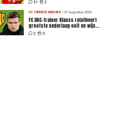
Eredivisiewedstrijden tegen
31
2
Heerenveen en PEC Zwolle
FC TWENTE NIEUWS
/
07 augustus 2026
FC DAC-trainer Klauss relativeert
grootste nederlaag ooit en wijst
naar verschil in selectiewaarden
2
0