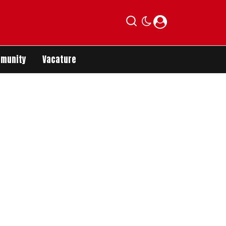
munity
Vacature