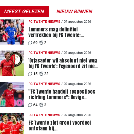
MEEST GELEZEN
NIEUW BINNEN
FC TWENTE NIEUWS
/
07 augustus 2026
Lammers mag definitief
vertrekken bij FC Twente:
zaakwaarnemer krijgt deadline
69
2
vanwege komst vervanger
FC TWENTE NIEUWS
/
07 augustus 2026
'Orjasaeter wil absoluut niet weg
bij FC Twente': Feyenoord zit niet
achter recordbod
15
22
FC TWENTE NIEUWS
/
07 augustus 2026
"FC Twente handelt respectloos
richting Lammers": Hevige
discussie rondom degradatie tot
64
3
derde spits
FC TWENTE NIEUWS
/
07 augustus 2026
FC Twente ziet groot voordeel
ontstaan bij