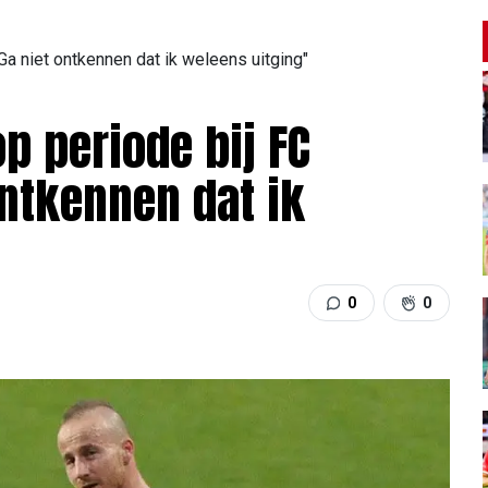
"Ga niet ontkennen dat ik weleens uitging"
op periode bij FC
ontkennen dat ik
0
0