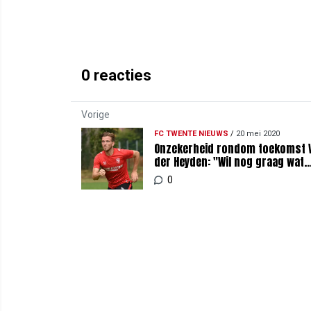
0
reacties
Vorige
FC TWENTE NIEUWS
/
20 mei 2020
Onzekerheid rondom toekomst 
der Heyden: "Wil nog graag wat
laten zien"
0