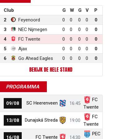
Club
G
W
G
V
P
2
Feyenoord
0
0
0
0
0
3
NEC Nijmegen
0
0
0
0
0
4
FC Twente
0
0
0
0
0
5
Ajax
0
0
0
0
0
6
Go Ahead Eagles
0
0
0
0
0
BEKIJK DE HELE STAND
PROGRAMMA
FC
SC Heerenveen
09/08
16:45
Twente
FC
Dunajská Streda
13/08
19:00
Twente
PEC
FC Twente
16/08
14:30