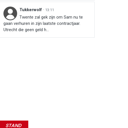
Tukkerwolf
·
13:11
Twente zal gek zijn om Sam nu te
gaan verhuren in zijn laatste contractjaar.
Utrecht die geen geld h...
r
ail
link
STAND