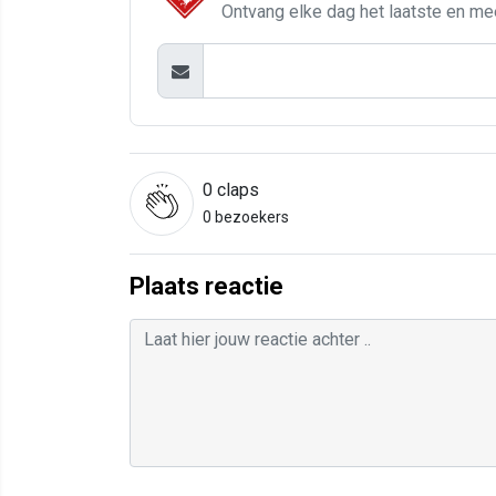
Ontvang elke dag het laatste en me
0
claps
0 bezoekers
Plaats reactie