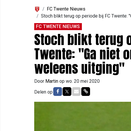
FC Twente Nieuws
Stoch blikt terug op periode bij FC Twente: 
FC TWENTE NIEUWS
Stoch blikt terug 
Twente: "Ga niet 
weleens uitging"
Door
Martin
op
wo. 20 mei 2020
Delen op Facebook
Delen op Twitter
Delen via Mail
Delen via link
Delen op