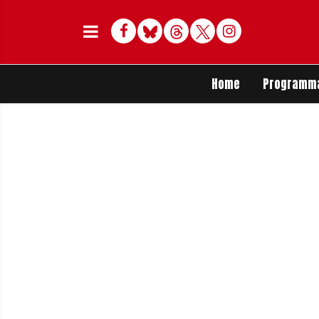
Facebook
Bluesky
Threads
Twitter
Delen op Whats
Home
Programm