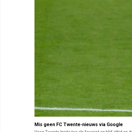
Mis geen FC Twente-nieuws via Google
Voeg Twente Insite toe als favoriet en blijf altijd o