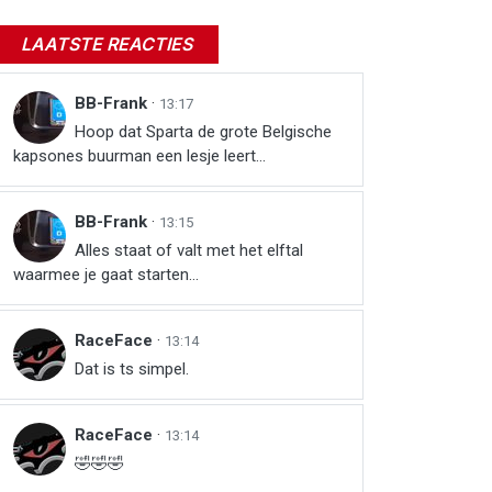
LAATSTE REACTIES
BB-Frank
·
13:17
Hoop dat Sparta de grote Belgische
kapsones buurman een lesje leert...
BB-Frank
·
13:15
Alles staat of valt met het elftal
waarmee je gaat starten...
RaceFace
·
13:14
Dat is ts simpel.
RaceFace
·
13:14
🤣🤣🤣