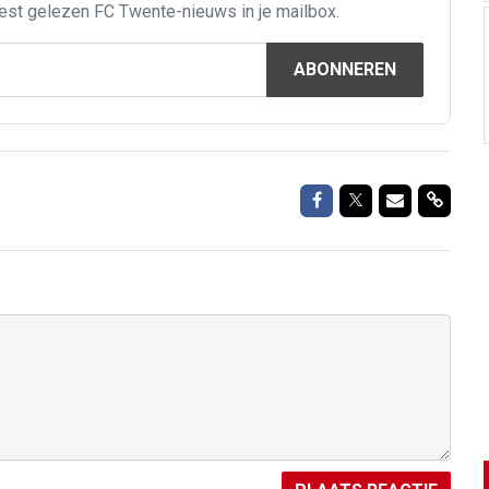
est gelezen FC Twente-nieuws in je mailbox.
ABONNEREN
Delen op Facebook
Delen op Twitte
Delen via M
Delen 