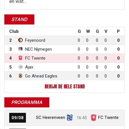
en wat...
STAND
Club
G
W
G
V
P
2
Feyenoord
0
0
0
0
0
3
NEC Nijmegen
0
0
0
0
0
4
FC Twente
0
0
0
0
0
5
Ajax
0
0
0
0
0
6
Go Ahead Eagles
0
0
0
0
0
BEKIJK DE HELE STAND
PROGRAMMA
SC Heerenveen
FC Twente
09/08
16:45