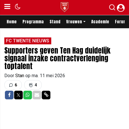
Home
Programma
Stand
Vrouwen
Academie
Forum
FC TWENTE NIEUWS
Supporters geven Ten Hag duidelijk
signaal inzake contractverlenging
toptalent
Door
Stan
op
ma. 11 mei 2026
6
4
Delen op Facebook
Delen op Twitter
Delen op Whatsapp
Delen via Mail
Delen via link