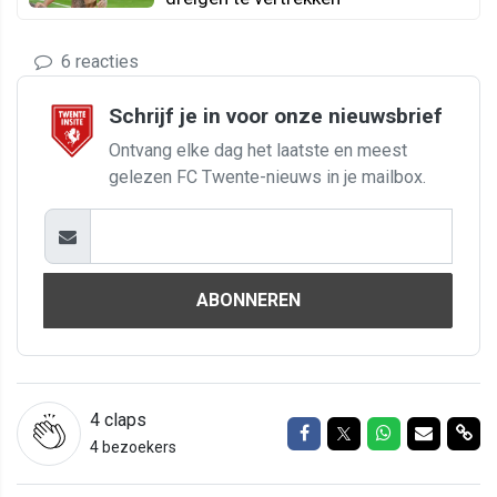
6 reacties
Schrijf je in voor onze nieuwsbrief
Ontvang elke dag het laatste en meest
gelezen FC Twente-nieuws in je mailbox.
ABONNEREN
4
claps
Delen op Facebook
Delen op Twitter
Delen op Wh
Delen vi
Del
4 bezoekers