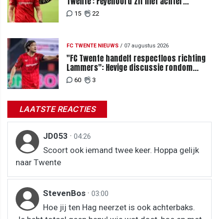
Twente': Feyenoord zit niet achter
recordbod
15
22
FC TWENTE NIEUWS
/
07 augustus 2026
"FC Twente handelt respectloos richting
Lammers": Hevige discussie rondom
degradatie tot derde spits
60
3
LAATSTE REACTIES
JD053
·
04:26
Scoort ook iemand twee keer. Hoppa gelijk
naar Twente
StevenBos
·
03:00
Hoe jij ten Hag neerzet is ook achterbaks.