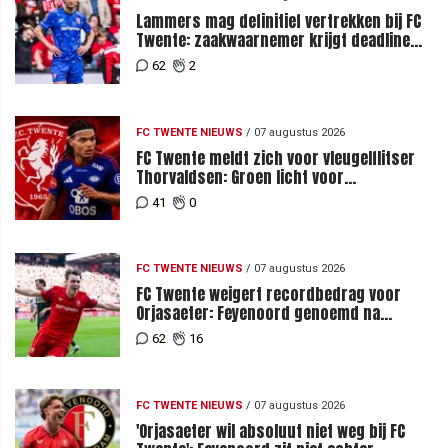
Lammers mag definitief vertrekken bij FC
Twente: zaakwaarnemer krijgt deadline
vanwege komst vervanger
62
2
FC TWENTE NIEUWS
/
07 augustus 2026
FC Twente meldt zich voor vleugelflitser
Thorvaldsen: Groen licht voor
miljoenenbod
41
0
FC TWENTE NIEUWS
/
07 augustus 2026
FC Twente weigert recordbedrag voor
Orjasaeter: Feyenoord genoemd na
megabod
62
16
FC TWENTE NIEUWS
/
07 augustus 2026
'Orjasaeter wil absoluut niet weg bij FC