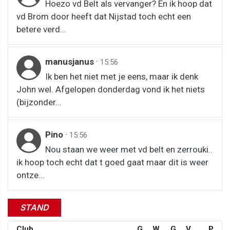
Hoezo vd Belt als vervanger? En ik hoop dat
vd Brom door heeft dat Nijstad toch echt een
betere verd...
manusjanus
·
15:56
Ik ben het niet met je eens, maar ik denk
John wel. Afgelopen donderdag vond ik het niets
(bijzonder...
Pino
·
15:56
Nou staan we weer met vd belt en zerrouki..
ik hoop toch echt dat t goed gaat maar dit is weer
ontze...
STAND
Club
G
W
G
V
P