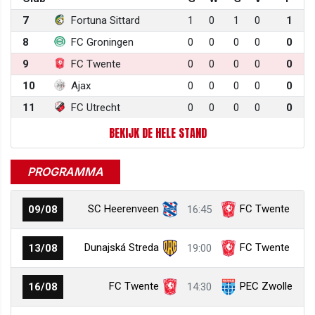
7
Fortuna Sittard
1
0
1
0
1
8
FC Groningen
0
0
0
0
0
9
FC Twente
0
0
0
0
0
10
Ajax
0
0
0
0
0
11
FC Utrecht
0
0
0
0
0
BEKIJK DE HELE STAND
PROGRAMMA
SC Heerenveen
FC Twente
09/08
16:45
Dunajská Streda
FC Twente
13/08
19:00
FC Twente
PEC Zwolle
16/08
14:30