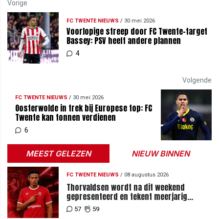
Vorige
FC TWENTE NIEUWS
/
30 mei 2026
Voorlopige streep door FC Twente-target
Bassey: PSV heeft andere plannen
4
Volgende
FC TWENTE NIEUWS
/
30 mei 2026
Oosterwolde in trek bij Europese top: FC
Twente kan tonnen verdienen
6
MEEST GELEZEN
NIEUW BINNEN
FC TWENTE NIEUWS
/
08 augustus 2026
Thorvaldsen wordt na dit weekend
gepresenteerd en tekent meerjarig
contract bij FC Twente
57
59