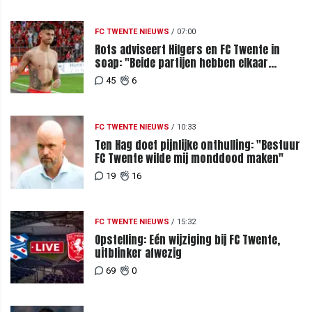
FC TWENTE NIEUWS
/
07:00
Rots adviseert Hilgers en FC Twente in
soap: "Beide partijen hebben elkaar
teleurgesteld"
45
6
FC TWENTE NIEUWS
/
10:33
Ten Hag doet pijnlijke onthulling: "Bestuur
FC Twente wilde mij monddood maken"
19
16
FC TWENTE NIEUWS
/
15:32
Opstelling: Eén wijziging bij FC Twente,
uitblinker afwezig
69
0