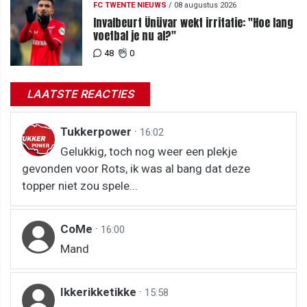
FC TWENTE NIEUWS
/
08 augustus 2026
Invalbeurt Ünüvar wekt irritatie: "Hoe lang
voetbal je nu al?"
48
0
LAATSTE REACTIES
Tukkerpower
·
16:02
Gelukkig, toch nog weer een plekje
gevonden voor Rots, ik was al bang dat deze
topper niet zou spele...
CoMe
·
16:00
Mand
Ikkerikketikke
·
15:58