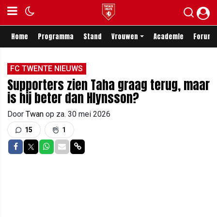
Home
Programma
Stand
Vrouwen
Academie
Forum
FC TWENTE NIEUWS
Supporters zien Taha graag terug, maar
is hij beter dan Hlynsson?
Door
Twan
op
za. 30 mei 2026
15
1
Delen op Facebook
Delen op Twitter
Delen op Whatsapp
Delen via Mail
Delen via link