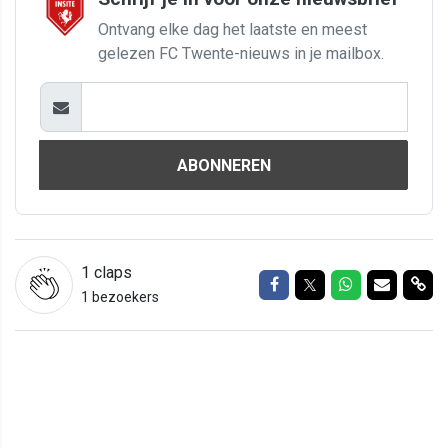
Ontvang elke dag het laatste en meest
gelezen FC Twente-nieuws in je mailbox.
ABONNEREN
1
claps
Delen op Facebook
Delen op Twitter
Delen op Wh
Delen vi
Del
1 bezoekers