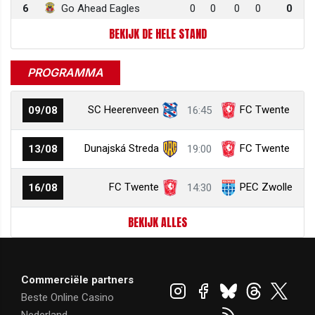
6
Go Ahead Eagles
0
0
0
0
0
BEKIJK DE HELE STAND
PROGRAMMA
SC Heerenveen
FC Twente
09/08
16:45
Dunajská Streda
FC Twente
13/08
19:00
FC Twente
PEC Zwolle
16/08
14:30
BEKIJK ALLES
Commerciële partners
Beste Online Casino
Nederland