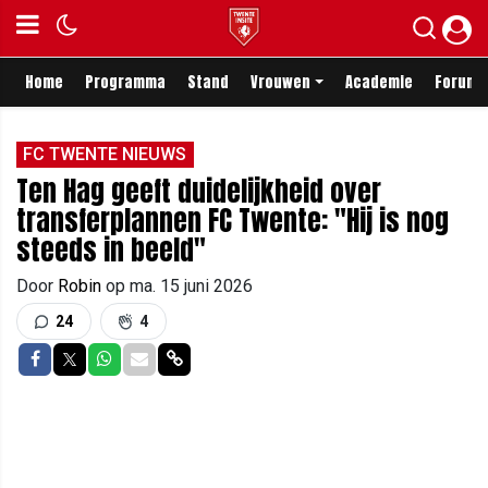
Home
Programma
Stand
Vrouwen
Academie
Forum
FC TWENTE NIEUWS
Ten Hag geeft duidelijkheid over
transferplannen FC Twente: "Hij is nog
steeds in beeld"
Door
Robin
op
ma. 15 juni 2026
24
4
Delen op Facebook
Delen op Twitter
Delen op Whatsapp
Delen via Mail
Delen via link