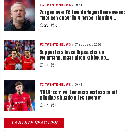
FC TWENTE NIEUWS
/
10:41
Zorgen over FC Twente tegen Heerenveen:
"Met een chagrijnig gevoel richting
Slowakije"
23
0
FC TWENTE NIEUWS
/
07 augustus 2026
Supporters loven Orjasaeter en
Weidmann, maar uiten kritiek op
Weghorst na ruime zege op FC DAC
61
0
FC TWENTE NIEUWS
/
09:45
'FC Utrecht wil Lammers verlossen uit
pijnlijke situatie bij FC Twente'
64
0
LAATSTE REACTIES