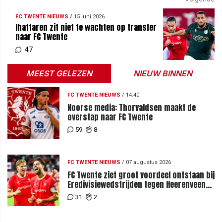
FC TWENTE NIEUWS
/
15 juni 2026
Ihattaren zit niet te wachten op transfer
naar FC Twente
47
MEEST GELEZEN
NIEUW BINNEN
FC TWENTE NIEUWS
/
14:40
Noorse media: Thorvaldsen maakt de
overstap naar FC Twente
59
8
FC TWENTE NIEUWS
/
07 augustus 2026
FC Twente ziet groot voordeel ontstaan bij
Eredivisiewedstrijden tegen Heerenveen
en PEC Zwolle
31
2