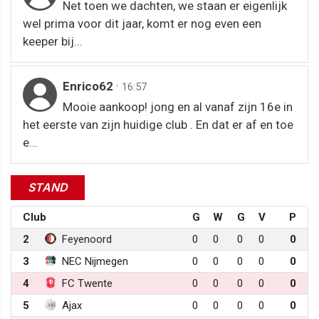
Net toen we dachten, we staan er eigenlijk
wel prima voor dit jaar, komt er nog even een
keeper bij...
Enrico62
·
16:57
Mooie aankoop! jong en al vanaf zijn 16e in
het eerste van zijn huidige club . En dat er af en toe
e...
STAND
Club
G
W
G
V
P
2
Feyenoord
0
0
0
0
0
3
NEC Nijmegen
0
0
0
0
0
4
FC Twente
0
0
0
0
0
5
Ajax
0
0
0
0
0