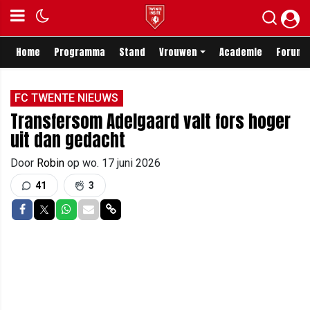
Home
Programma
Stand
Vrouwen
Academie
Forum
FC TWENTE NIEUWS
Transfersom Adelgaard valt fors hoger
uit dan gedacht
Door
Robin
op
wo. 17 juni 2026
41
3
Delen op Facebook
Delen op Twitter
Delen op Whatsapp
Delen via Mail
Delen via link