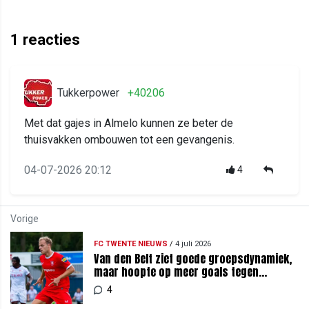
1
reacties
Tukkerpower
+40206
Met dat gajes in Almelo kunnen ze beter de
thuisvakken ombouwen tot een gevangenis.
04-07-2026 20:12
4
Vorige
FC TWENTE NIEUWS
/
4 juli 2026
Van den Belt ziet goede groepsdynamiek,
maar hoopte op meer goals tegen
Aberdeen FC
4