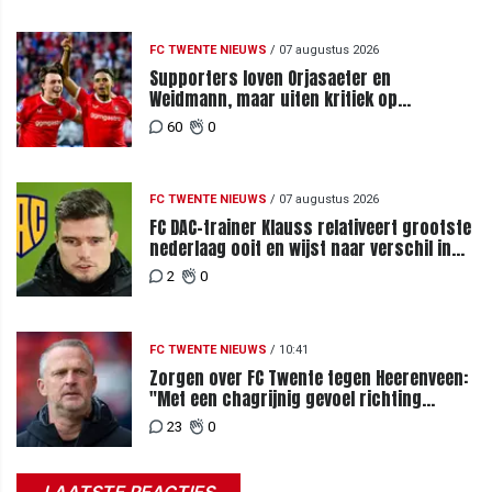
FC TWENTE NIEUWS
/
07 augustus 2026
Supporters loven Orjasaeter en
Weidmann, maar uiten kritiek op
Weghorst na ruime zege op FC DAC
60
0
FC TWENTE NIEUWS
/
07 augustus 2026
FC DAC-trainer Klauss relativeert grootste
nederlaag ooit en wijst naar verschil in
selectiewaarden
2
0
FC TWENTE NIEUWS
/
10:41
Zorgen over FC Twente tegen Heerenveen:
"Met een chagrijnig gevoel richting
Slowakije"
23
0
LAATSTE REACTIES