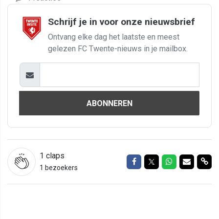
Schrijf je in voor onze nieuwsbrief
Ontvang elke dag het laatste en meest
gelezen FC Twente-nieuws in je mailbox.
ABONNEREN
1
claps
Delen op Facebook
Delen op Twitter
Delen op Wh
Delen vi
Del
1 bezoekers