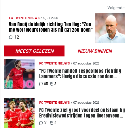
Volgende
FC TWENTE NIEUWS
/
4 juli 2026
Van Rooij duidelijk richting Ten Hag: "Zou
me wel teleurstellen als hij dat zou doen"
12
MEEST GELEZEN
NIEUW BINNEN
FC TWENTE NIEUWS
/
07 augustus 2026
"FC Twente handelt respectloos richting
Lammers": Hevige discussie rondom
degradatie tot derde spits
65
3
FC TWENTE NIEUWS
/
07 augustus 2026
FC Twente ziet groot voordeel ontstaan bij
Eredivisiewedstrijden tegen Heerenveen
en PEC Zwolle
31
2