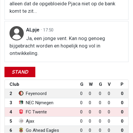
alleen dat de opgebloeide Pjaca niet op de bank
komt te zit...
ALpje
·
17:50
Ja, een jonge vent. Kan nog genoeg
bijgebracht worden en hopelijk nog vol in
ontwikkeling.
STAND
Club
G
W
G
V
P
2
Feyenoord
0
0
0
0
0
3
NEC Nijmegen
0
0
0
0
0
4
FC Twente
0
0
0
0
0
5
Ajax
0
0
0
0
0
6
Go Ahead Eagles
0
0
0
0
0