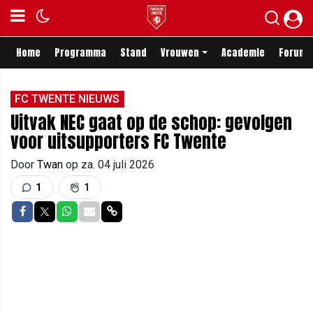
Home
Programma
Stand
Vrouwen
Academie
Forum
FC TWENTE NIEUWS
Uitvak NEC gaat op de schop: gevolgen
voor uitsupporters FC Twente
Door
Twan
op
za. 04 juli 2026
1
1
Delen op Facebook
Delen op Twitter
Delen op Whatsapp
Delen via Mail
Delen via link