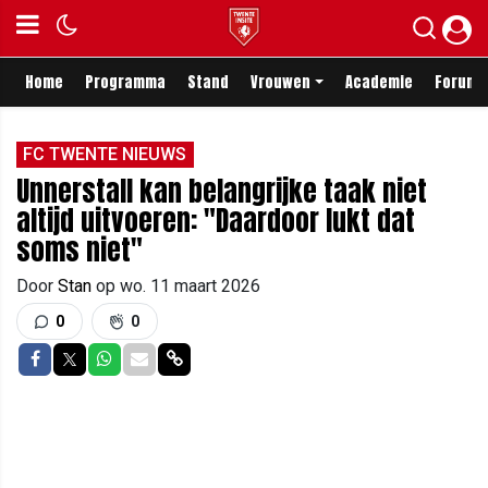
Home
Programma
Stand
Vrouwen
Academie
Forum
FC TWENTE NIEUWS
Unnerstall kan belangrijke taak niet
altijd uitvoeren: "Daardoor lukt dat
soms niet"
Door
Stan
op
wo. 11 maart 2026
0
0
Delen op Facebook
Delen op Twitter
Delen op Whatsapp
Delen via Mail
Delen via link