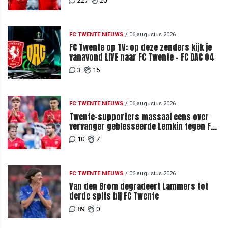
227
20
FC TWENTE NIEUWS
/
06 augustus 2026
FC Twente op TV: op deze zenders kijk je
vanavond LIVE naar FC Twente - FC DAC 04
3
15
FC TWENTE NIEUWS
/
06 augustus 2026
Twente-supporters massaal eens over
vervanger geblesseerde Lemkin tegen FC
DAC 04
10
7
FC TWENTE NIEUWS
/
06 augustus 2026
Van den Brom degradeert Lammers tot
derde spits bij FC Twente
89
0