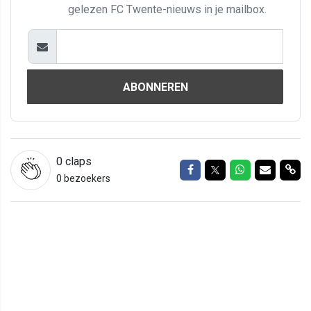
gelezen FC Twente-nieuws in je mailbox.
ABONNEREN
0
claps
Delen op Facebook
Delen op Twitter
Delen op Wh
Delen vi
Del
0 bezoekers