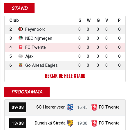
STAND
Club
G
W
G
V
P
2
Feyenoord
0
0
0
0
0
3
NEC Nijmegen
0
0
0
0
0
4
FC Twente
0
0
0
0
0
5
Ajax
0
0
0
0
0
6
Go Ahead Eagles
0
0
0
0
0
BEKIJK DE HELE STAND
PROGRAMMA
SC Heerenveen
FC Twente
09/08
16:45
Dunajská Streda
FC Twente
13/08
19:00