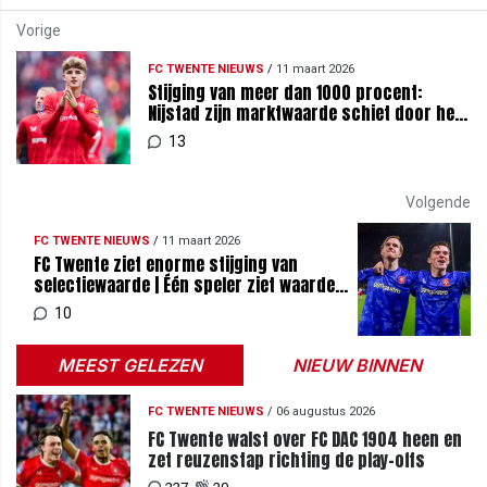
Vorige
FC TWENTE NIEUWS
/
11 maart 2026
Stijging van meer dan 1000 procent:
Nijstad zijn marktwaarde schiet door het
dak
13
Volgende
FC TWENTE NIEUWS
/
11 maart 2026
FC Twente ziet enorme stijging van
selectiewaarde | Één speler ziet waarde
dalen
10
MEEST GELEZEN
NIEUW BINNEN
FC TWENTE NIEUWS
/
06 augustus 2026
FC Twente walst over FC DAC 1904 heen en
zet reuzenstap richting de play-offs