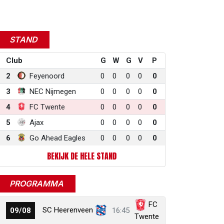
STAND
Club
G
W
G
V
P
2
Feyenoord
0
0
0
0
0
3
NEC Nijmegen
0
0
0
0
0
4
FC Twente
0
0
0
0
0
5
Ajax
0
0
0
0
0
6
Go Ahead Eagles
0
0
0
0
0
BEKIJK DE HELE STAND
PROGRAMMA
FC
SC Heerenveen
09/08
16:45
Twente