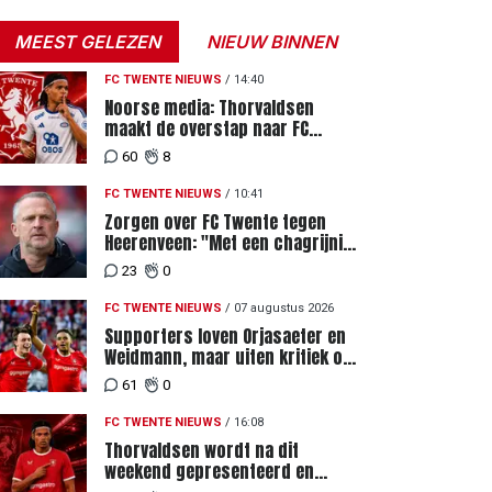
MEEST GELEZEN
NIEUW BINNEN
FC TWENTE NIEUWS
/
14:40
Noorse media: Thorvaldsen
maakt de overstap naar FC
Twente
60
8
FC TWENTE NIEUWS
/
10:41
Zorgen over FC Twente tegen
Heerenveen: "Met een chagrijnig
gevoel richting Slowakije"
23
0
FC TWENTE NIEUWS
/
07 augustus 2026
Supporters loven Orjasaeter en
Weidmann, maar uiten kritiek op
Weghorst na ruime zege op FC
61
0
DAC
FC TWENTE NIEUWS
/
16:08
Thorvaldsen wordt na dit
weekend gepresenteerd en