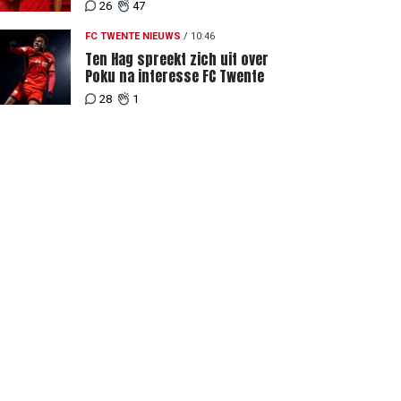
tekent meerjarig contract bij FC
26
47
Twente
FC TWENTE NIEUWS
/
10:46
Ten Hag spreekt zich uit over
Poku na interesse FC Twente
28
1