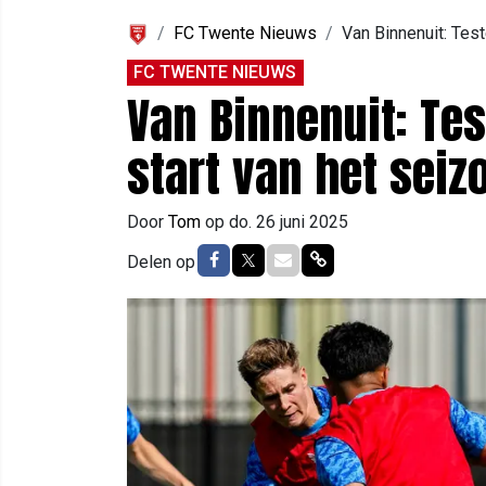
FC Twente Nieuws
Van Binnenuit: Test
FC TWENTE NIEUWS
Van Binnenuit: Tes
start van het seiz
Door
Tom
op
do. 26 juni 2025
Delen op Facebook
Delen op Twitter
Delen via Mail
Delen via link
Delen op