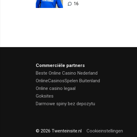
rol te bepalen
16
Commerciële partners
Beste Online Casino Nederland
OnlineCasinosSpelen Buitenland
Online casino legaal
Goksites
Darmowe spiny bez depozytu
© 2026 Twenteinsite.nl
Cookieinstellingen