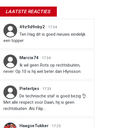
LAATSTE REACTIES
49z9d9nby2
·
17:34
Ten Hag dit is goed nieuws eindelijk
een topper
Marcie74
·
17:34
Ik wil geen Rots op rechtsbuiten,
never. Op 10 is hij wel beter dan Hlynsson.
Pietertjes
·
17:33
De technische staf is goed bezig 👌.
Met alle respect voor Daan, hij is geen
rechtsbuiten. Als Filip...
HaagseTukker
·
17:25