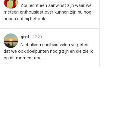
Zou echt een aanwinst zijn waar we
meteen enthousiast over kunnen zijn nu nog
hopen dat hij het ook...
grot
·
17:23
Niet alleen snelheid velen vergeten
dat we ook doelpunten nodig zijn en die zie ik
r
ail
link
op dit moment nog...