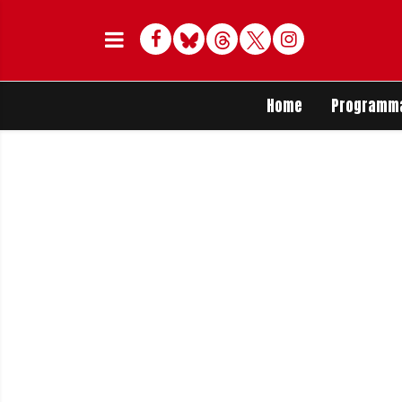
Facebook
Bluesky
Threads
Twitter
Delen op Whats
Home
Programm