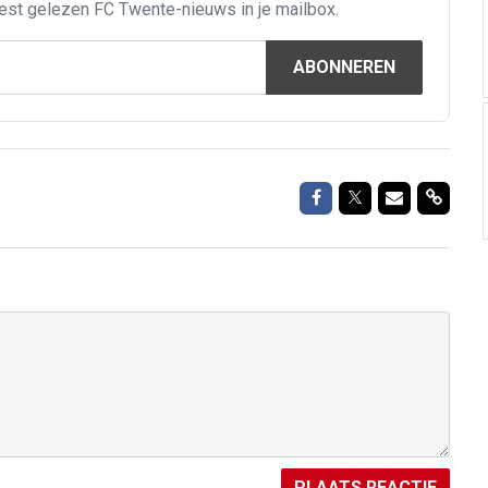
est gelezen FC Twente-nieuws in je mailbox.
ABONNEREN
Delen op Facebook
Delen op Twitte
Delen via M
Delen 
PLAATS REACTIE