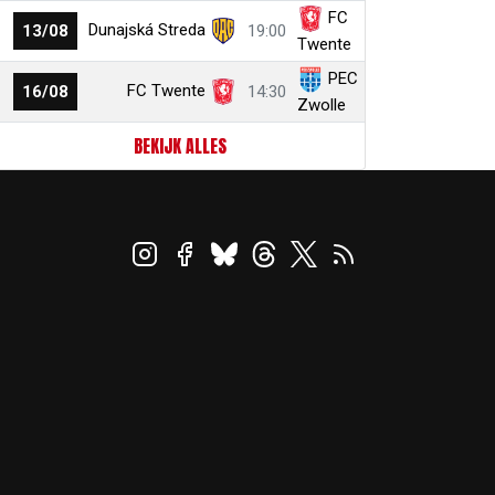
FC
Dunajská Streda
13/08
19:00
Twente
PEC
FC Twente
16/08
14:30
Zwolle
BEKIJK ALLES