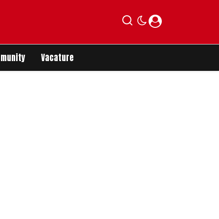
munity
Vacature