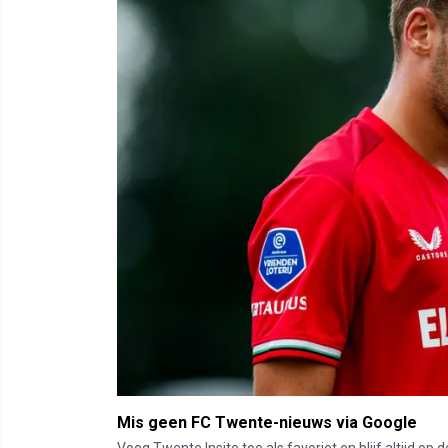
Mis geen FC Twente-nieuws via Google
Voeg Twente Insite toe als favoriet en blijf altijd o