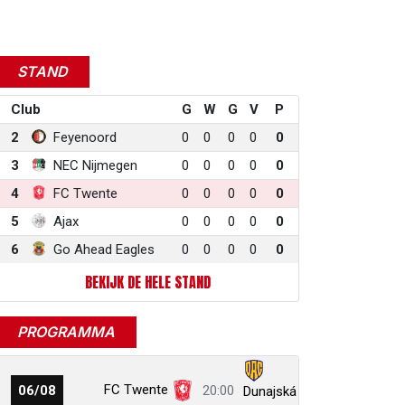
STAND
Club
G
W
G
V
P
2
Feyenoord
0
0
0
0
0
3
NEC Nijmegen
0
0
0
0
0
4
FC Twente
0
0
0
0
0
5
Ajax
0
0
0
0
0
6
Go Ahead Eagles
0
0
0
0
0
BEKIJK DE HELE STAND
PROGRAMMA
FC Twente
06/08
20:00
Dunajská