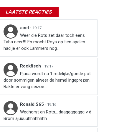
LAATSTE REACTIES
scet
·
19:17
Weer die Rots zet daar toch eens
Taha neer!!! En mocht Roys op tien spelen
had je er ook Lammers nog...
Rockfisch
·
19:17
Pjaca wordt na 1 redelijke/goede pot
door sommigen alweer de hemel ingeprezen.
Bakte er vorig seizoe...
Ronald.S65
·
19:16
Weghorst en Rots....daagggggggg v d
Brom ajuuuuhhhhhhhh