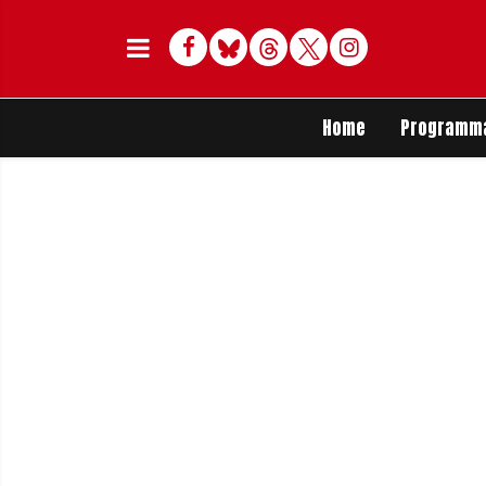
Facebook
Bluesky
Threads
Twitter
Delen op Whats
Home
Programm