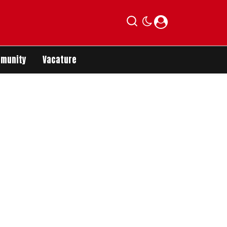
munity
Vacature