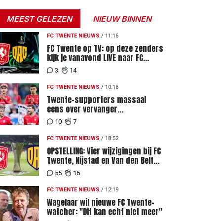
MEEST GELEZEN
NIEUW BINNEN
FC TWENTE NIEUWS
/
11:16
FC Twente op TV: op deze zenders
kijk je vanavond LIVE naar FC
Twente - FC DAC 04
3
14
FC TWENTE NIEUWS
/
10:16
Twente-supporters massaal
eens over vervanger
geblesseerde Lemkin tegen FC
10
7
DAC 04
FC TWENTE NIEUWS
/
18:52
OPSTELLING: Vier wijzigingen bij FC
Twente, Nijstad en Van den Belt
ontbreken in de basis
55
16
FC TWENTE NIEUWS
/
12:19
Wagelaar wil nieuwe FC Twente-
watcher: "Dit kan echt niet meer"