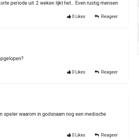
 korte periode uit. 2 weken lijkt het... Even rustig mensen
0
Likes
Reageer
 opgelopen?
0
Likes
Reageer
een speler waarom in godsnaam nog een medische
0
Likes
Reageer