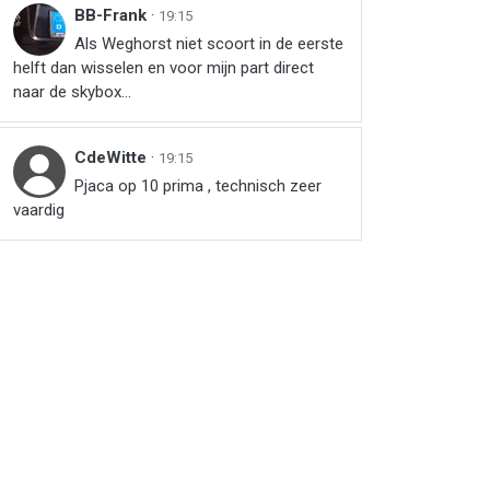
BB-Frank
·
19:15
Als Weghorst niet scoort in de eerste
helft dan wisselen en voor mijn part direct
naar de skybox...
r
ail
link
CdeWitte
·
19:15
Pjaca op 10 prima , technisch zeer
vaardig