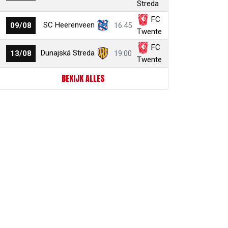
Streda
FC
SC Heerenveen
09/08
16:45
Twente
FC
Dunajská Streda
13/08
19:00
Twente
BEKIJK ALLES