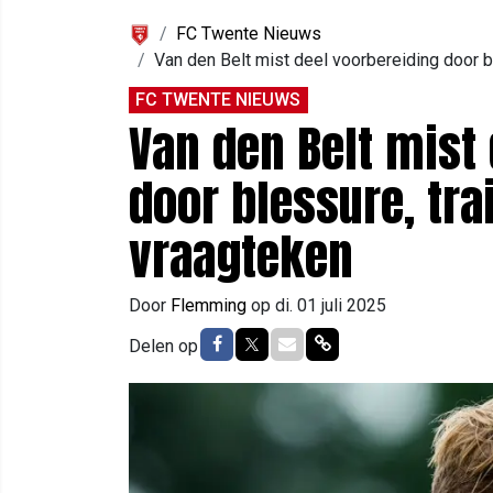
FC Twente Nieuws
Van den Belt mist deel voorbereiding door 
FC TWENTE NIEUWS
Van den Belt mist
door blessure, tr
vraagteken
Door
Flemming
op
di. 01 juli 2025
Delen op Facebook
Delen op Twitter
Delen via Mail
Delen via link
Delen op