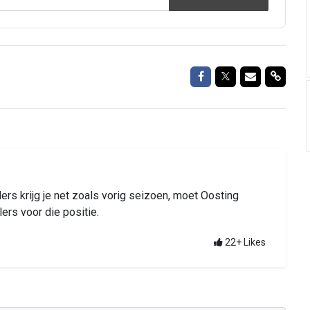
Delen op Facebook
Delen op Twitte
Delen via M
Delen 
ders krijg je net zoals vorig seizoen, moet Oosting
lers voor die positie.
22+
Likes