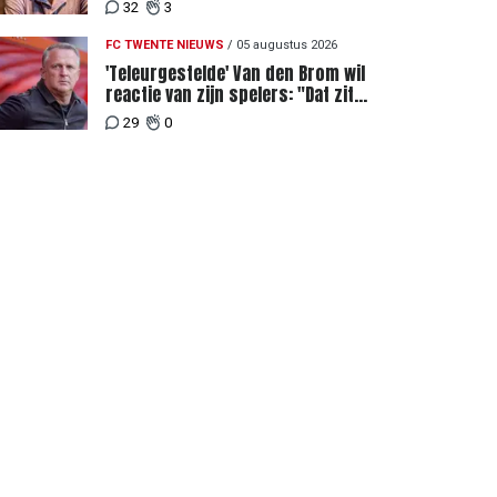
32
3
FC TWENTE NIEUWS
/
05 augustus 2026
'Teleurgestelde' Van den Brom wil
reactie van zijn spelers: "Dat zit
bij mij het meeste diep"
29
0