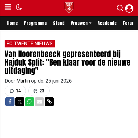
Home
Programma
Stand
Vrouwen
Academie
Forum
FC TWENTE NIEUWS
Van Hoorenbeeck gepresenteerd bij
Hajduk Split: "Ben klaar voor de nieuwe
uitdaging"
Door
Martin
op
do. 25 juni 2026
14
23
Delen op Facebook
Delen op Twitter
Delen op Whatsapp
Delen via Mail
Delen via link