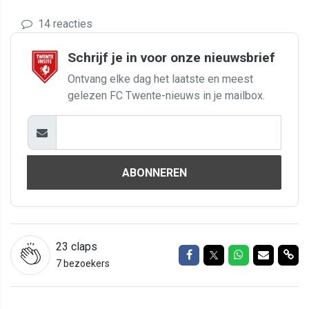
14 reacties
Schrijf je in voor onze nieuwsbrief
Ontvang elke dag het laatste en meest
gelezen FC Twente-nieuws in je mailbox.
ABONNEREN
23
claps
Delen op Facebook
Delen op Twitter
Delen op Wh
Delen vi
Del
7 bezoekers