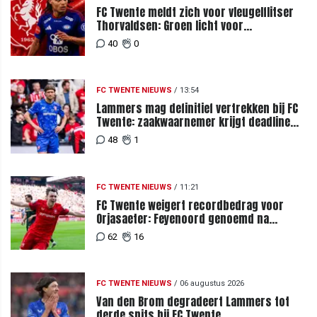
FC Twente meldt zich voor vleugelflitser
Thorvaldsen: Groen licht voor
miljoenenbod
40
0
FC TWENTE NIEUWS
/
13:54
Lammers mag definitief vertrekken bij FC
Twente: zaakwaarnemer krijgt deadline
vanwege komst vervanger
48
1
FC TWENTE NIEUWS
/
11:21
FC Twente weigert recordbedrag voor
Orjasaeter: Feyenoord genoemd na
megabod
62
16
FC TWENTE NIEUWS
/
06 augustus 2026
Van den Brom degradeert Lammers tot
derde spits bij FC Twente