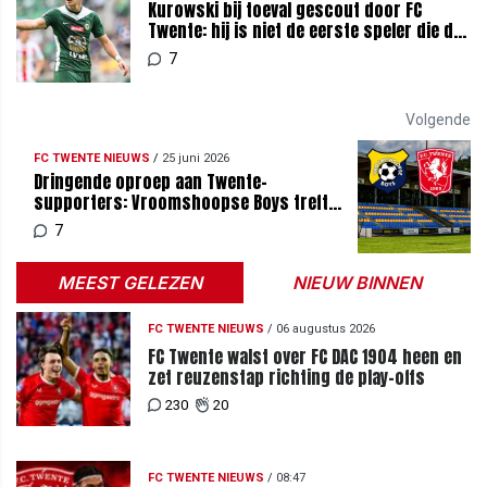
Kurowski bij toeval gescout door FC
Twente: hij is niet de eerste speler die dat
overkwam
7
Volgende
FC TWENTE NIEUWS
/
25 juni 2026
Dringende oproep aan Twente-
supporters: Vroomshoopse Boys treft
maatregelen
7
MEEST GELEZEN
NIEUW BINNEN
FC TWENTE NIEUWS
/
06 augustus 2026
FC Twente walst over FC DAC 1904 heen en
zet reuzenstap richting de play-offs
230
20
FC TWENTE NIEUWS
/
08:47