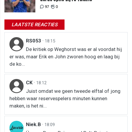
97
0
LAATSTE REACTIES
RS053
·
18:15
De kritiek op Weghorst was er al voordat hij
er was, maar Erik en John zworen hoog en laag bij
de ko...
CK
·
18:12
Juist omdat we geen tweede elftal of jong
hebben waar reservespelers minuten kunnen
maken, is het ni...
Niek.B
·
18:09