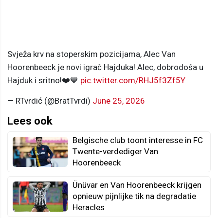
Svježa krv na stoperskim pozicijama, Alec Van
Hoorenbeeck je novi igrač Hajduka! Alec, dobrodoša u
Hajduk i sritno!❤️💙
pic.twitter.com/RHJ5f3Zf5Y
— RTvrdić (@BratTvrdi)
June 25, 2026
Lees ook
Belgische club toont interesse in FC
Twente-verdediger Van
Hoorenbeeck
Ünüvar en Van Hoorenbeeck krijgen
opnieuw pijnlijke tik na degradatie
Heracles