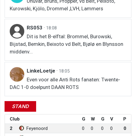
Ünuvar, Bruns, Pröpper, vd Belt, Peixoto,
Kurowski, Kjölo, Drommel ,LVH, Lammers
RS053
·
18:08
Dit is het B-elftal: Brommel, Burowski,
Bijstad, Bemkin, Beixoto vd Belt, Bjølø en Blynsson
middenv...
LinkeLoetje
·
18:05
Even voor alle Anti Rots fanaten: Twente-
DAC 1-0 doelpunt DAAN ROTS
STAND
Club
G
W
G
V
P
2
Feyenoord
0
0
0
0
0